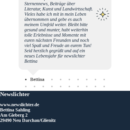
g Rente
Sternennews, Beiträge über
noch
Literatur, Kunst und Landwirtsschaft.
n. (hab
Vieles habe ich mit in mein Leben
h nicht
übernommen und gebe es auch
lichte
meinem Umfeld weiter. Bleibt bitte
gesund und munter, habt weiterhin
tolle Erlebnisse und Momente mit
Dor
euren nächsten Freunden und noch
viel Spaß und Freude an eurem Tun!
Seid herzlich gegrüßt und auf ein
neues Lebensjahr für newslichter
Bettina
Bettina
Newslichter
www.newslichter.de
Bettina Sahling
Am Gieberg 2
29490 Neu Darchau/Glienitz