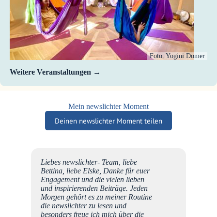
Foto: Yogini Domer
Weitere Veranstaltungen
Mein newslichter Moment
Deinen newslichter Moment teilen
r
Liebes newslichter- Team, liebe
er,
Bettina, liebe Elske, Danke für euer
, seid
Engagement und die vielen lieben
für
und inspirierenden Beiträge. Jeden
Morgen gehört es zu meiner Routine
 sooo
die newslichter zu lesen und
, wenn
besonders freue ich mich über die