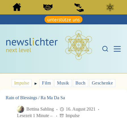
Z
Z
u
u
m
m
I
unterstütze uns
I
n
n
h
h
a
a
l
l
t
t
s
s
p
p
r
r
i
i
n
n
g
g
e
e
Impulse
Film
Musik
Buch
Geschenke
n
▶︎
n
Rain of Blessings / Ra Ma Da Sa
Bettina Sahling
16. August 2021
Lesezeit 1 Minute –
Impulse