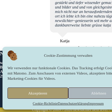
n newslichtern tolle Impulse
gestärkt und tiefer wissender gemach
arf … von Herzen Dank für
und bilder und und von gleichgesinn
 weiterhin geschenkt
mich nicht nur an herausfordernde
, die mit euch gemeinsam
ort ich lebte ich bin eine nahezu täg
DANKE dafür! Imke
newslichter~geniesserin seit mehr a
dankbarerweise liebste grüsse katja
Katja
Newslichter
Rechtliches
Cookie-Zustimmung verwalten
www.newslichter.de
Impressum
Bettina Sahling
Datenschutzer
Wir verwenden nur funktionale Cookies. Das Tracking erfolgt Cook
Am Gieberg 2
Cookie-Richtli
mit Matomo. Zum Anschauen von externen Videos, akzeptiere bitt
29490 Neu Darchau/Glienitz
Marketing-Cookies für Videos.
Kontakt
Akzeptieren
Ablehnen
Cookie-Richtlinie
Datenschutzerklärung
Impressum
Newsletter abonnieren
Copyright © 2009 - 2026 newslichter next level –