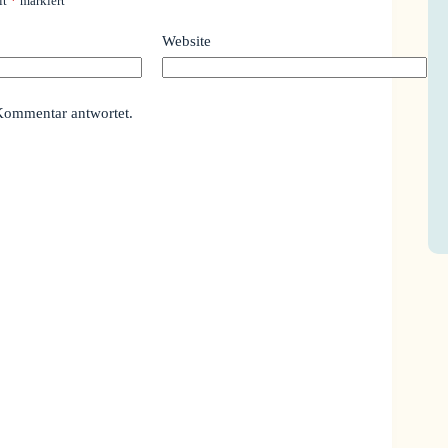
it
*
markiert
Website
Kommentar antwortet.