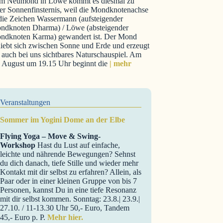
m Neumond in Löwe kommt es diesmal zu
er Sonnenfinsternis, weil die Mondknotenachse
 die Zeichen Wassermann (aufsteigender
ndknoten Dharma) / Löwe (absteigender
ndknoten Karma) gewandert ist. Der Mond
iebt sich zwischen Sonne und Erde und erzeugt
 auch bei uns sichtbares Naturschauspiel. Am
. August um 19.15 Uhr beginnt die
| mehr
Veranstaltungen
Sommer im Yogini Dome an der Elbe
Flying Yoga – Move & Swing-
Workshop
Hast du Lust auf einfache,
leichte und nährende Bewegungen? Sehnst
du dich danach, tiefe Stille und wieder mehr
Kontakt mit dir selbst zu erfahren? Allein, als
Paar oder in einer kleinen Gruppe von bis 7
Personen, kannst Du in eine tiefe Resonanz
mit dir selbst kommen. Sonntag: 23.8.| 23.9.|
27.10. / 11-13.30 Uhr 50,- Euro, Tandem
45,- Euro p. P.
Mehr hier.