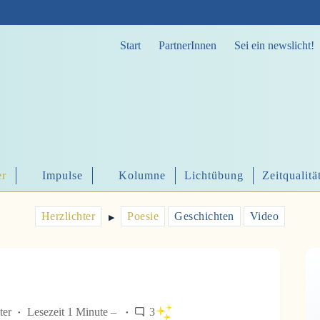
Start
PartnerInnen
Sei ein newslicht!
er
Impulse
Kolumne
Lichtübung
Zeitqualitä
Herzlichter
Poesie
Geschichten
Video
▶︎
ter
Lesezeit 1 Minute –
3