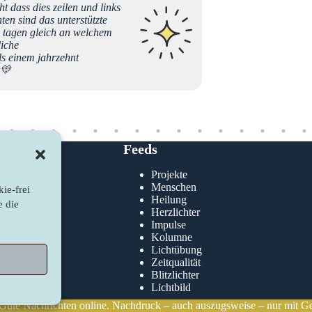
t dass dies zeilen und links
Rituale
ten sind das unterstützte
n tagen gleich an welchem
liche
László Tibor
ls einem jahrzehnt
 💛
Feeds
Projekte
klärung
Menschen
ie-frei
nie
Heilung
e die
Herzlichter
Impulse
Kolumne
Lichtübung
Zeitqualität
Blitzlichter
Lichtbild
 Gute Nachrichten online. Nachdruck – auch auszugsweise – nur mit G