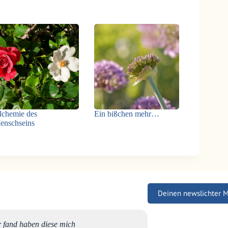
lchemie des
Ein bißchen mehr…
enschseins
Deinen newslichter 
r fand haben diese mich
Alles L