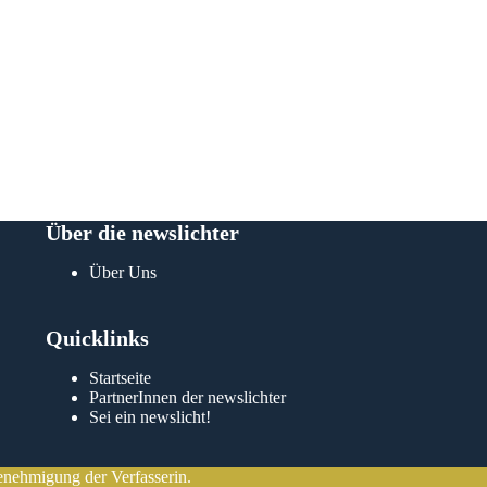
 🤗😻🎂💐
mein Le
Anfänge
konnte 
ermutig
musikal
zwei zu
newslic
deinen 
Vor meh
Idee de
Sperrnä
hast. B
Über die newslichter
mein in
newslic
Über Uns
Kristin
Quicklinks
Kris
Startseite
PartnerInnen der newslichter
Sei ein newslicht!
enehmigung der Verfasserin.