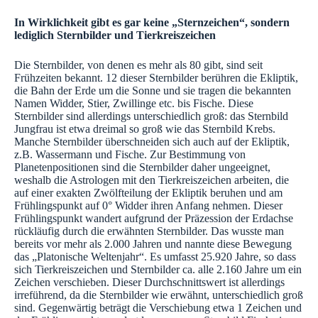
In Wirklichkeit gibt es gar keine „Sternzeichen“, sondern
lediglich Sternbilder und Tierkreiszeichen
Die Sternbilder, von denen es mehr als 80 gibt, sind seit
Frühzeiten bekannt. 12 dieser Sternbilder berühren die Ekliptik,
die Bahn der Erde um die Sonne und sie tragen die bekannten
Namen Widder, Stier, Zwillinge etc. bis Fische. Diese
Sternbilder sind allerdings unterschiedlich groß: das Sternbild
Jungfrau ist etwa dreimal so groß wie das Sternbild Krebs.
Manche Sternbilder überschneiden sich auch auf der Ekliptik,
z.B. Wassermann und Fische. Zur Bestimmung von
Planetenpositionen sind die Sternbilder daher ungeeignet,
weshalb die Astrologen mit den Tierkreiszeichen arbeiten, die
auf einer exakten Zwölfteilung der Ekliptik beruhen und am
Frühlingspunkt auf 0° Widder ihren Anfang nehmen. Dieser
Frühlingspunkt wandert aufgrund der Präzession der Erdachse
rückläufig durch die erwähnten Sternbilder. Das wusste man
bereits vor mehr als 2.000 Jahren und nannte diese Bewegung
das „Platonische Weltenjahr“. Es umfasst 25.920 Jahre, so dass
sich Tierkreiszeichen und Sternbilder ca. alle 2.160 Jahre um ein
Zeichen verschieben. Dieser Durchschnittswert ist allerdings
irreführend, da die Sternbilder wie erwähnt, unterschiedlich groß
sind. Gegenwärtig beträgt die Verschiebung etwa 1 Zeichen und