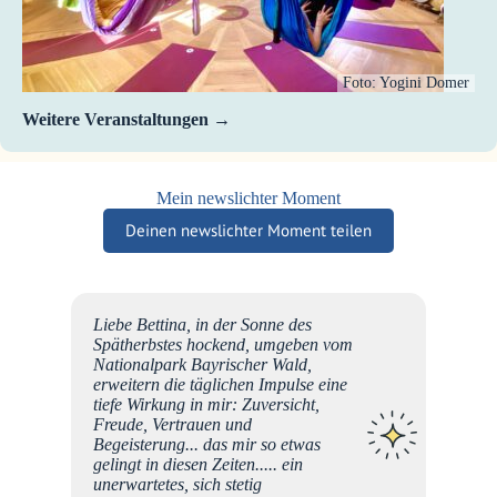
Foto: Yogini Domer
Weitere Veranstaltungen
Mein newslichter Moment
Deinen newslichter Moment teilen
Liebe Bettina, in der Sonne des
en Tag
Spätherbstes hockend, umgeben vom
ie
Nationalpark Bayrischer Wald,
erweitern die täglichen Impulse eine
sam
tiefe Wirkung in mir: Zuversicht,
Freude, Vertrauen und
Begeisterung... das mir so etwas
gelingt in diesen Zeiten..... ein
unerwartetes, sich stetig