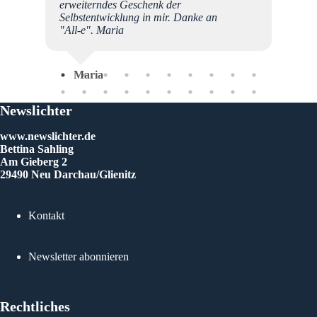
erweiterndes Geschenk der
Selbstentwicklung in mir. Danke an
"All-e". Maria
Sat
Maria
Newslichter
www.newslichter.de
Bettina Sahling
Am Gieberg 2
29490 Neu Darchau/Glienitz
Kontakt
Newsletter abonnieren
Rechtliches