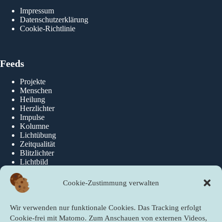
Impressum
Datenschutzerklärung
Cookie-Richtlinie
Feeds
Projekte
Menschen
Heilung
Herzlichter
Impulse
Kolumne
Lichtübung
Zeitqualität
Blitzlichter
Lichtbild
Cookie-Zustimmung verwalten
Über die newslichter
Wir verwenden nur funktionale Cookies. Das Tracking erfolgt
Über Uns
Cookie-frei mit Matomo. Zum Anschauen von externen Videos,