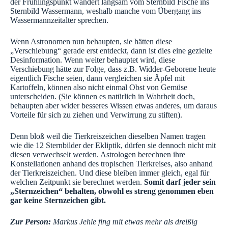
der Frühlingspunkt wandert langsam vom Sternbild Fische ins
Sternbild Wassermann, weshalb manche vom Übergang ins
Wassermannzeitalter sprechen.
Wenn Astronomen nun behaupten, sie hätten diese
„Verschiebung“ gerade erst entdeckt, dann ist dies eine gezielte
Desinformation. Wenn weiter behauptet wird, diese
Verschiebung hätte zur Folge, dass z.B. Widder-Geborene heute
eigentlich Fische seien, dann vergleichen sie Äpfel mit
Kartoffeln, können also nicht einmal Obst von Gemüse
unterscheiden. (Sie können es natürlich in Wahrheit doch,
behaupten aber wider besseres Wissen etwas anderes, um daraus
Vorteile für sich zu ziehen und Verwirrung zu stiften).
Denn bloß weil die Tierkreiszeichen dieselben Namen tragen
wie die 12 Sternbilder der Ekliptik, dürfen sie dennoch nicht mit
diesen verwechselt werden. Astrologen berechnen ihre
Konstellationen anhand des tropischen Tierkreises, also anhand
der Tierkreiszeichen. Und diese bleiben immer gleich, egal für
welchen Zeitpunkt sie berechnet werden.
Somit darf jeder sein
„Sternzeichen“ behalten, obwohl es streng genommen eben
gar keine Sternzeichen gibt.
Zur Person:
Markus Jehle fing mit etwas mehr als dreißig