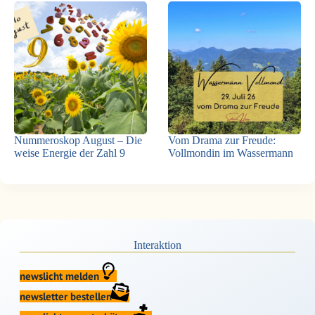
Nummeroskop August – Die
Vom Drama zur Freude:
weise Energie der Zahl 9
Vollmondin im Wassermann
Interaktion
newslicht melden
newsletter bestellen