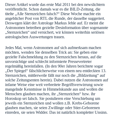
Dieser Artikel wurde das erste Mal 2011 bei den newslichtern
veröffentlicht. Schon damals war es die BILD-Zeitung, die
titelte „Alle Sternzeichen falsch?“ Diese Woche machte ein
angeblicher Post von RTL die Runde, der dasselbe suggeriert.
Deswegen klärt der Astrologe Markus Jehle auf. Er meint die
Astronomen betreiben gezielte Desinformation über sogenannte
„Sternzeichen“ und versichert, wir können weiterhin seriösen
astrologischen Auswertungen trauen.
Jedes Mal, wenn Astronomen auf sich aufmerksam machen
möchten, wenden Sie denselben Trick an: Sie geben eine
gezielte Falschmeldung zu den Sternzeichen heraus, auf die
unvorsichtige und schlecht informierte Pressevertreter
regelmäßig hereinfallen. (In den 90er Jahren berichtete sogar
„Der Spiegel“ fälschlicherweise von einem neu entdeckten 13.
Sternzeichen, mittlerweile fällt nur noch die „Bildzeitung“ auf
solche Zeitungsenten herein). Dabei nutzen die Astronomen auf
infame Weise eine weit verbreitete Begriffsverwirrung sowie
mangelnde Kenntnisse in Himmelskunde aus und wollen die
Menschen glauben machen, ihr „Sternzeichen“ bzw. ihr
Horoskop sei falsch. Sie postulieren eine Verschiebung um
jeweils ein Sternzeichen und wollen z.B. Krebs-Geborene
glauben machen, sie seien Zwillinge oder Stier-Geborenen
einreden, sie seien Widder. Das ist natürlich kompletter Unsinn.