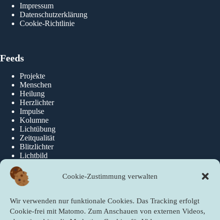
Impressum
Datenschutzerklärung
Cookie-Richtlinie
Feeds
Projekte
Menschen
Heilung
Herzlichter
Impulse
Kolumne
Lichtübung
Zeitqualität
Blitzlichter
Lichtbild
Cookie-Zustimmung verwalten
Über die newslichter
Wir verwenden nur funktionale Cookies. Das Tracking erfolgt
Über Uns
Cookie-frei mit Matomo. Zum Anschauen von externen Videos,