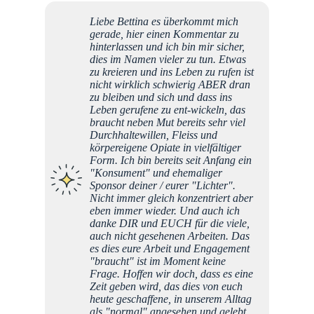
Liebe Bettina es überkommt mich
Ihr lie
gerade, hier einen Kommentar zu
Start m
hinterlassen und ich bin mir sicher,
gestär
dies im Namen vieler zu tun. Etwas
Impuls
zu kreieren und ins Leben zu rufen ist
Licht 
nicht wirklich schwierig ABER dran
einfach
zu bleiben und sich und dass ins
der Ve
Leben gerufene zu ent-wickeln, das
, des 
braucht neben Mut bereits sehr viel
es ist 
Durchhaltewillen, Fleiss und
- ich 
körpereigene Opiate in vielfältiger
einen k
Form. Ich bin bereits seit Anfang ein
Themen
"Konsument" und ehemaliger
mich i
Sponsor deiner / eurer "Lichter".
zurück
Nicht immer gleich konzentriert aber
weiter
eben immer wieder. Und auch ich
danke DIR und EUCH für die viele,
auch nicht gesehenen Arbeiten. Das
An
es dies eure Arbeit und Engagement
"braucht" ist im Moment keine
Frage. Hoffen wir doch, dass es eine
Zeit geben wird, das dies von euch
heute geschaffene, in unserem Alltag
als "normal" angesehen und gelebt