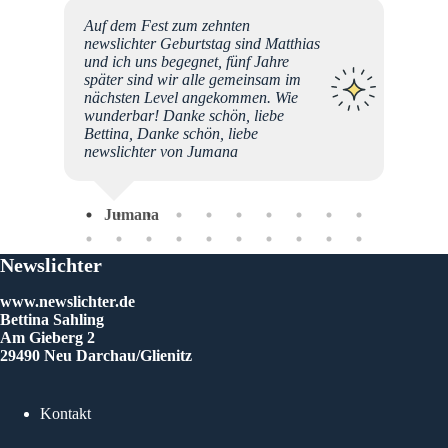
mente
Auf dem Fest zum zehnten
 es zum
newslichter Geburtstag sind Matthias
lichen.
und ich uns begegnet, fünf Jahre
el.
später sind wir alle gemeinsam im
nächsten Level angekommen. Wie
konnte
wunderbar! Danke schön, liebe
sen
Bettina, Danke schön, liebe
wärts
newslichter von Jumana
as für
Jumana
Newslichter
www.newslichter.de
Bettina Sahling
Am Gieberg 2
29490 Neu Darchau/Glienitz
Kontakt