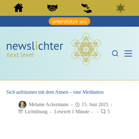
Z
Z
u
u
m
m
I
unterstütze uns
I
n
n
h
h
a
a
l
l
t
t
s
s
p
p
r
r
i
i
n
n
g
g
e
e
n
Sich aufräumen mit dem Atmen – eine Meditation
n
Melanie Ackermann
15. Juni 2025
Lichtübung
Lesezeit 1 Minute –
5