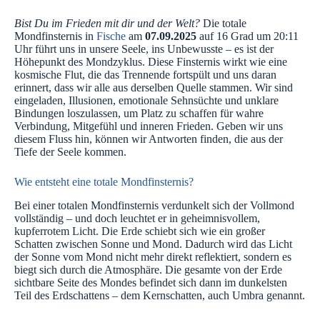
Bist Du im Frieden mit dir und der Welt?
Die totale
Mondfinsternis in
Fische
am
07.09.2025
auf 16 Grad um 20:11
Uhr führt uns in unsere Seele, ins Unbewusste – es ist der
Höhepunkt des Mondzyklus. Diese Finsternis wirkt wie eine
kosmische Flut, die das Trennende fortspült und uns daran
erinnert, dass wir alle aus derselben Quelle stammen. Wir sind
eingeladen, Illusionen, emotionale Sehnsüchte und unklare
Bindungen loszulassen, um Platz zu schaffen für wahre
Verbindung, Mitgefühl und inneren Frieden. Geben wir uns
diesem Fluss hin, können wir Antworten finden, die aus der
Tiefe der Seele kommen.
Wie entsteht eine totale Mondfinsternis?
Bei einer totalen Mondfinsternis verdunkelt sich der Vollmond
vollständig – und doch leuchtet er in geheimnisvollem,
kupferrotem Licht. Die Erde schiebt sich wie ein großer
Schatten zwischen Sonne und Mond. Dadurch wird das Licht
der Sonne vom Mond nicht mehr direkt reflektiert, sondern es
biegt sich durch die Atmosphäre. Die gesamte von der Erde
sichtbare Seite des Mondes befindet sich dann im dunkelsten
Teil des Erdschattens – dem Kernschatten, auch Umbra genannt.