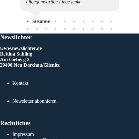
 die
allgegenwärtige Liebe lenkt.
schaft.
eben
Susanne
h
bitte
erhin
Newslichter
 mit
 noch
www.newslichter.de
m Tun!
Bettina Sahling
ein
Am Gieberg 2
ter
29490 Neu Darchau/Glienitz
Kontakt
Me
Newsletter abonnieren
Rechtliches
Impressum