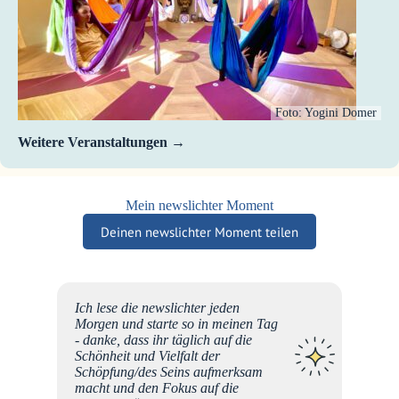
Foto: Yogini Domer
Weitere Veranstaltungen
Mein newslichter Moment
Deinen newslichter Moment teilen
be
Ich lese die newslichter jeden
r euer
Morgen und starte so in meinen Tag
eben
- danke, dass ihr täglich auf die
Jeden
Schönheit und Vielfalt der
outine
Schöpfung/des Seins aufmerksam
macht und den Fokus auf die