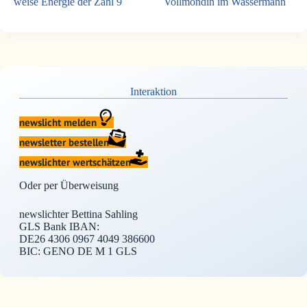
weise Energie der Zahl 9
Vollmondin im Wassermann
Interaktion
newslicht melden
newsletter bestellen
newslichter wertschätzen
Oder per Überweisung
newslichter Bettina Sahling
GLS Bank IBAN:
DE26 4306 0967 4049 386600
BIC: GENO DE M 1 GLS