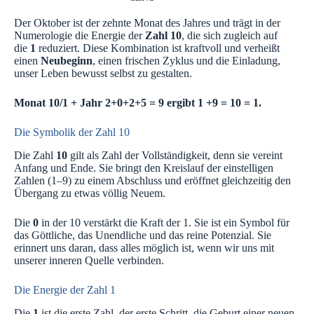
Der Oktober ist der zehnte Monat des Jahres und trägt in der
Numerologie die Energie der
Zahl 10
, die sich zugleich auf
die
1
reduziert. Diese Kombination ist kraftvoll und verheißt
einen
Neubeginn
, einen frischen Zyklus und die Einladung,
unser Leben bewusst selbst zu gestalten.
Monat 10/1 + Jahr 2+0+2+5 = 9 ergibt 1 +9 = 10 = 1.
Die Symbolik der Zahl 10
Die Zahl
10
gilt als Zahl der Vollständigkeit, denn sie vereint
Anfang und Ende. Sie bringt den Kreislauf der einstelligen
Zahlen (1–9) zu einem Abschluss und eröffnet gleichzeitig den
Übergang zu etwas völlig Neuem.
Die
0
in der 10 verstärkt die Kraft der 1. Sie ist ein Symbol für
das Göttliche, das Unendliche und das reine Potenzial. Sie
erinnert uns daran, dass alles möglich ist, wenn wir uns mit
unserer inneren Quelle verbinden.
Die Energie der Zahl 1
Die
1
ist die erste Zahl, der erste Schritt, die Geburt einer neuen