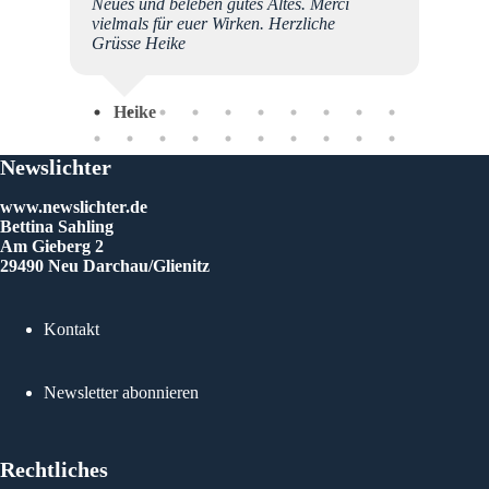
Neues und beleben gutes Altes. Merci
vielmals für euer Wirken. Herzliche
Grüsse Heike
Heike
Ju
Newslichter
www.newslichter.de
Bettina Sahling
Am Gieberg 2
29490 Neu Darchau/Glienitz
Kontakt
Newsletter abonnieren
Rechtliches