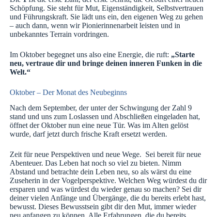
Schöpfung. Sie steht für Mut, Eigenständigkeit, Selbstvertrauen
und Führungskraft. Sie lädt uns ein, den eigenen Weg zu gehen
– auch dann, wenn wir Pionierinnenarbeit leisten und in
unbekanntes Terrain vordringen.
Im Oktober begegnet uns also eine Energie, die ruft:
„Starte
neu, vertraue dir und bringe deinen inneren Funken in die
Welt.“
Oktober – Der Monat des Neubeginns
Nach dem September, der unter der Schwingung der Zahl 9
stand und uns zum Loslassen und Abschließen eingeladen hat,
öffnet der Oktober nun eine neue Tür. Was im Alten gelöst
wurde, darf jetzt durch frische Kraft ersetzt werden.
Zeit für neue Perspektiven und neue Wege. Sei bereit für neue
Abenteuer. Das Leben hat noch so viel zu bieten. Nimm
Abstand und betrachte dein Leben neu, so als wärst du eine
Zuseherin in der Vogelperspektive. Welchen Weg würdest du dir
ersparen und was würdest du wieder genau so machen? Sei dir
deiner vielen Anfänge und Übergänge, die du bereits erlebt hast,
bewusst. Dieses Bewusstsein gibt dir den Mut, immer wieder
neu anfangen zu können. Alle Erfahrungen, die du bereits