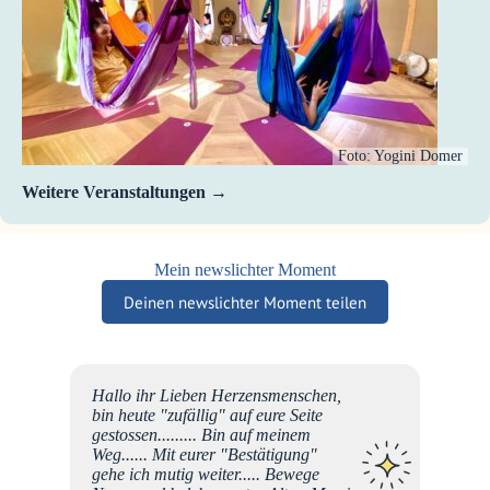
Foto: Yogini Domer
Weitere Veranstaltungen
Mein newslichter Moment
Deinen newslichter Moment teilen
Hallo ihr Lieben Herzensmenschen,
en Tag
bin heute "zufällig" auf eure Seite
ie
gestossen......... Bin auf meinem
Weg...... Mit eurer "Bestätigung"
sam
gehe ich mutig weiter..... Bewege