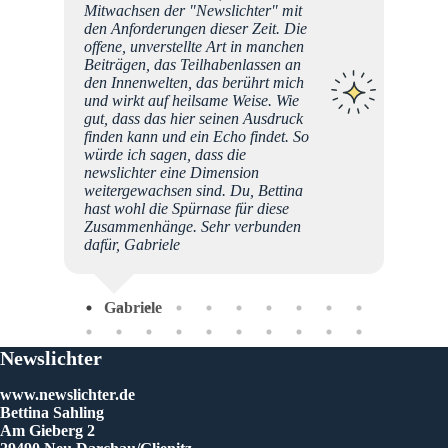
in
Mitwachsen der "Newslichter" mit
f meine
den Anforderungen dieser Zeit. Die
as hat
offene, unverstellte Art in manchen
Mo
ut.
Beiträgen, das Teilhabenlassen an
e
den Innenwelten, das berührt mich
und wirkt auf heilsame Weise. Wie
gut, dass das hier seinen Ausdruck
finden kann und ein Echo findet. So
würde ich sagen, dass die
newslichter eine Dimension
weitergewachsen sind. Du, Bettina
hast wohl die Spürnase für diese
Zusammenhänge. Sehr verbunden
dafür, Gabriele
Gabriele
Newslichter
www.newslichter.de
Bettina Sahling
Am Gieberg 2