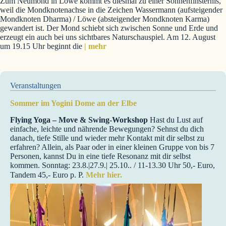
Zum Neumond in Löwe kommt es diesmal zu einer Sonnenfinsternis,
weil die Mondknotenachse in die Zeichen Wassermann (aufsteigender
Mondknoten Dharma) / Löwe (absteigender Mondknoten Karma)
gewandert ist. Der Mond schiebt sich zwischen Sonne und Erde und
erzeugt ein auch bei uns sichtbares Naturschauspiel. Am 12. August
um 19.15 Uhr beginnt die
| mehr
Veranstaltungen
Sommer im Yogini Dome an der Elbe
Flying Yoga – Move & Swing-Workshop
Hast du Lust auf
einfache, leichte und nährende Bewegungen? Sehnst du dich
danach, tiefe Stille und wieder mehr Kontakt mit dir selbst zu
erfahren? Allein, als Paar oder in einer kleinen Gruppe von bis 7
Personen, kannst Du in eine tiefe Resonanz mit dir selbst
kommen. Sonntag: 23.8.|27.9.| 25.10.. / 11-13.30 Uhr 50,- Euro,
Tandem 45,- Euro p. P.
Mehr hier.