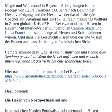
Magie und Widerstand in Bayern – Sehr gelungen ist der
Podcast von Laura Freisberg. 500 Jahre nach Beginn der
Hexenverfolgung sind die Hexen wieder da: als Lifestyle-
Coaches auf Instagram und TikTok. Hilft ein magisches Weltbild
in Zeiten globaler Krisen? Eine Reise zu modernen Hexen in
Bayern. Mit Interviews der wundervollen
Cambra Skade
und
Luisa Francia
, die schon lange als Hexen und Schamaninnen
wirken. Und ganz viel Geschichtswissen über das alte Wissen
der Frauen auch aus der heutigen feministischen Sicht.
Cambra schreibt dazu:
„Es ist eine ausführliche und richtig gute
Sendung geworden. Wenn die Nebel aufziehen und es nach
innen ruft, dann ist das vielleicht eine spannende Reise.“
Hier nachhören und/oder runterladen bei Bayern2:
https://www.ardaudiothek.de/episode/urn:ard:episode:76096b13
a15e5afe/
Dazu passend:
Die Hexen von Nordportugal
auf arte
Im mystischen Norden Portugals glaubt niemand an Hexen –