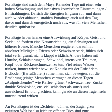
Portaltage sind nach dem Maya-Kalender Tage mit einer sehr
hohen Schwingung und intensiven kosmischen Einströmungen /
Einstrahlungen. Da sich die Energien langsam auf- und dann
auch wieder abbauen, strahlen Portaltage auch auf den Tag
davor und danach energetisch noch aus, was für viele Menschen
deutlich spürbar ist.
Portaltage haben immer eine Auswirkung auf Körper, Geist und
Seele und fordern eine Neuausrichtung, ein Schwingen auf
höherer Ebene. Manche Menschen reagieren darauf mit
absoluter Müdigkeit, Frieren oder Schwitzen stark, fühlen sich
total verlangsamt, nichts klappt wirklich. Andere haben mit
Unruhe, Schlafstörungen, Schwindel, intensiven Träumen,
Kopf- oder Rückenschmerzen zu tun. Viel reines Wasser
trinken, immer wieder bewusst Kontakt mit der Erde / dem
Erdboden (Barfußlaufen) aufnehmen, sich bewegen, auf die
Ernährung (einige Menschen vertragen an diesen Tagen
„Aufputschendes“ wie Kaffee, grüner / schwarzer Tee, Zucker,
dunkle Schokolade, etc. viel schlechter als sonst) und
ausreichend Erholung achten, kann gerade an diesen Tagen sehr
unterstützend wirken.
An Portaltagen ist der „Schleier“ dünner, der Zugang zur
geistigen Welt ist also leichter, offener. Dies sind gute