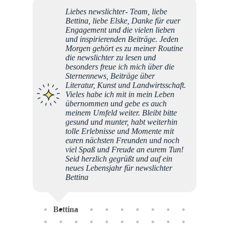
Liebes newslichter- Team, liebe
Mich h
Bettina, liebe Elske, Danke für euer
Alexan
Engagement und die vielen lieben
Immer 
und inspirierenden Beiträge. Jeden
ging, 
Morgen gehört es zu meiner Routine
oder r
die newslichter zu lesen und
Gedich
besonders freue ich mich über die
Situat
Sternennews, Beiträge über
mich un
Literatur, Kunst und Landwirtsschaft.
Und es
Vieles habe ich mit in mein Leben
Verbun
übernommen und gebe es auch
DANKE
meinem Umfeld weiter. Bleibt bitte
gesund und munter, habt weiterhin
tolle Erlebnisse und Momente mit
euren nächsten Freunden und noch
Sat
viel Spaß und Freude an eurem Tun!
Seid herzlich gegrüßt und auf ein
neues Lebensjahr für newslichter
Bettina
Bettina