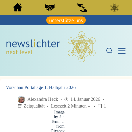
Z
Z
u
u
m
m
I
unterstütze uns
I
n
n
h
h
a
a
l
l
t
t
s
s
p
p
r
r
i
i
n
n
g
g
e
e
n
Vorschau Portaltage 1. Halbjahr 2026
n
Alexandra Heck
14. Januar 2026
Zeitqualität
Lesezeit 2 Minuten –
1
Image
by Jan
Temmel
from
Pixabay