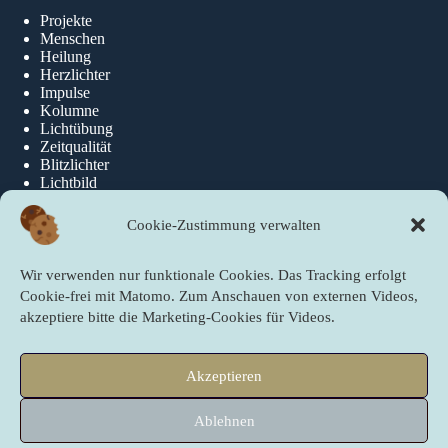
Projekte
Menschen
Heilung
Herzlichter
Impulse
Kolumne
Lichtübung
Zeitqualität
Blitzlichter
Lichtbild
Cookie-Zustimmung verwalten
Über die newslichter
Wir verwenden nur funktionale Cookies. Das Tracking erfolgt
Über Uns
Cookie-frei mit Matomo. Zum Anschauen von externen Videos,
akzeptiere bitte die Marketing-Cookies für Videos.
Quicklinks
Akzeptieren
Startseite
PartnerInnen der newslichter
Ablehnen
Sei ein newslicht!
Copyright © 2009 - 2026 newslichter next level – Gute Nachrichten