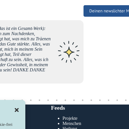
Deinen newslichter 
as ist ein Gesamt-Werk):
Liebe B
ren zum Nachdenken,
bedanke
t hat, was mich zu Träenen
neuen L
das Gute stärkte. Alles, was
freue m
gt, mich in meinem Sein
sehr ic
t hat, Teil dieser
am Wort
ft zu sein. Alles, was ich
hier!!!
 der Gewissheit, in meinem
Wunder.
 zu sein! DANKE DANKE
"Alter H
die Mus
und mei
NACHRIC
Erinner
gestärk
Feeds
Gundula
Projekte
klärung
Menschen
ie-frei
nie
Heilung