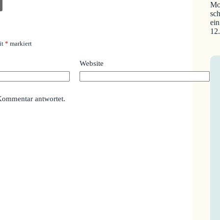
Mo
sch
ein
12
it
*
markiert
Website
Kommentar antwortet.