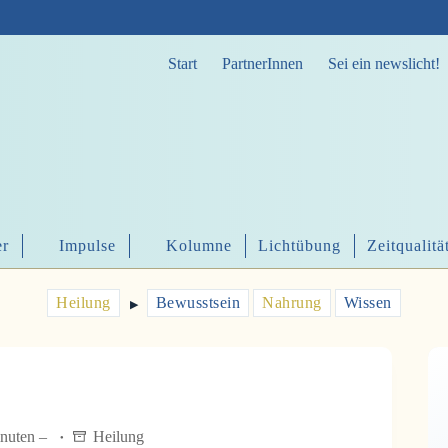
Start
PartnerInnen
Sei ein newslicht!
er
Impulse
Kolumne
Lichtübung
Zeitqualitä
Heilung
Bewusstsein
Nahrung
Wissen
▶︎
inuten –
Heilung