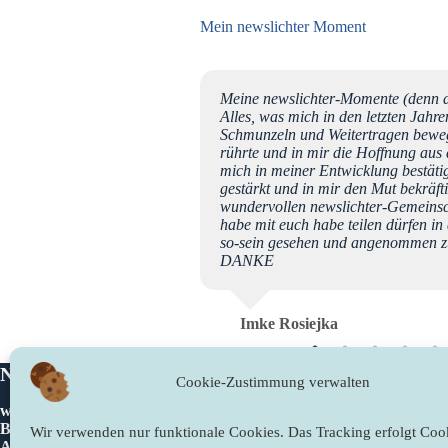
Mein newslichter Moment
er Geburtstag sind Matthias
Meine newslichter-Momente (denn d
äter sind wir alle gemeinsam
Alles, was mich in den letzten Jah
e wunderbar! Danke schön,
Schmunzeln und Weitertragen beweg
ewslichter von Jumana
rührte und in mir die Hoffnung aus 
mich in meiner Entwicklung bestäti
gestärkt und in mir den Mut bekräftig
wundervollen newslichter-Gemeinscha
habe mit euch habe teilen dürfen in
so-sein gesehen und angenommen
DANKE
Imke Rosiejka
Newslichter
Rechtliches
Cookie-Zustimmung verwalten
www.newslichter.de
Impressum
Bettina Sahling
Datenschutzer
Wir verwenden nur funktionale Cookies. Das Tracking erfolgt Cook
Am Gieberg 2
Cookie-Richtli