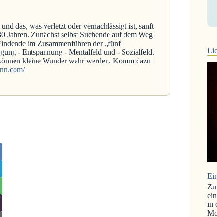
nd das, was verletzt oder vernachlässigt ist, sanft
 30 Jahren. Zunächst selbst Suchende auf dem Weg
h Findende im Zusammenführen der „fünf
Lic
gung - Entspannung - Mentalfeld und - Sozialfeld.
t, können kleine Wunder wahr werden. Komm dazu -
ann.com/
Ein
Zu
ein
in
Mo