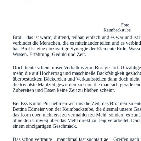
Foto:
Keimbackstube
Brot – das ist warm, duftend, teilbar, einfach und es war und is
verbindet die Menschen, die es miteinander teilen und es verbin
hat. Brot ist eine einzigartige Synergie der Elemente Erde, Wasse
Wissen, Erfahrung, Geduld und Zeit.
Doch heute scheint unser Verhältnis zum Brot gestört. Unzählige
mehr, die auf Hochertrag und maschinelle Backfähigkeit gezüchtet
überbestückten Bäckereien und Verkaufsstellen dann doch nicht 
die trivialste Mahlzeit geworden zu sein, die man sich gerade e
Zubereiten und Essen keine Zeit zu bleiben scheint.
Bei Ess Kultur Pur nehmen wir uns die Zeit, das Brot neu zu en
Bettina Edmeier von der Keimbackstube, die diesmal unsere Gastr
das Korn eben nicht erst zu vermahlen zu Mehl, sondern es zun
ohne den Umweg über das Mehl direkt zu Teig verarbeitet. Darau
einem einzigartigen Geschmack.
Das schon vertraute – manchmal fast suchtartige – Greifen nac