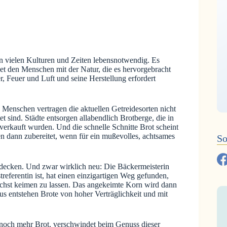
t in vielen Kulturen und Zeiten lebensnotwendig. Es
det den Menschen mit der Natur, die es hervorgebracht
r, Feuer und Luft und seine Herstellung erfordert
 Menschen vertragen die aktuellen Getreidesorten nicht
 sind. Städte entsorgen allabendlich Brotberge, die in
verkauft wurden. Und die schnelle Schnitte Brot scheint
ben dann zubereitet, wenn für ein mußevolles, achtsames
So
tdecken. Und zwar wirklich neu: Die Bäckermeisterin
eferentin ist, hat einen einzigartigen Weg gefunden,
ächst keimen zu lassen. Das angekeimte Korn wird dann
s entstehen Brote von hoher Verträglichkeit und mit
h noch mehr Brot, verschwindet beim Genuss dieser