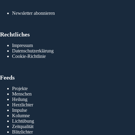
izah…
… und
… all
Newsletter abonnieren
 jetzt
omente,
 wollen.
Rechtliches
 und
insatz
Impressum
lichst
Datenschutzerklärung
Cookie-Richtlinie
Feeds
Projekte
Menschen
Heilung
Herzlichter
Impulse
Kolumne
Lichtübung
Zeitqualität
Blitzlichter