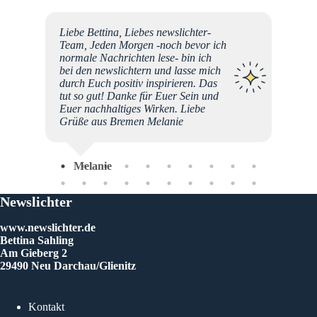
Liebe Bettina, Liebes newslichter-
Team, Jeden Morgen -noch bevor ich
n 3
normale Nachrichten lese- bin ich
Yantra
bei den newslichtern und lasse mich
ini
durch Euch positiv inspirieren. Das
ses
tut so gut! Danke für Euer Sein und
m zu
Euer nachhaltiges Wirken. Liebe
Mo
es
Grüße aus Bremen Melanie
u
ns Cube
Melanie
reise
perfekt
Newslichter
www.newslichter.de
gie so
Bettina Sahling
immer
Am Gieberg 2
h die
29490 Neu Darchau/Glienitz
ichtern
sehr
aktale
um und
Kontakt