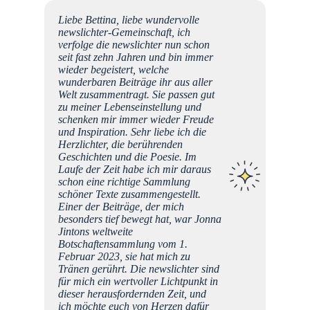
Liebe Bettina, liebe wundervolle
t.
newslichter-Gemeinschaft, ich
ht gut
verfolge die newslichter nun schon
t war
seit fast zehn Jahren und bin immer
in
wieder begeistert, welche
f meine
wunderbaren Beiträge ihr aus aller
as hat
Welt zusammentragt. Sie passen gut
ut.
zu meiner Lebenseinstellung und
e
schenken mir immer wieder Freude
und Inspiration. Sehr liebe ich die
Herzlichter, die berührenden
Mel
Geschichten und die Poesie. Im
Laufe der Zeit habe ich mir daraus
schon eine richtige Sammlung
schöner Texte zusammengestellt.
Einer der Beiträge, der mich
besonders tief bewegt hat, war Jonna
Jintons weltweite
Botschaftensammlung vom 1.
Februar 2023, sie hat mich zu
Tränen gerührt. Die newslichter sind
für mich ein wertvoller Lichtpunkt in
dieser herausfordernden Zeit, und
ich möchte euch von Herzen dafür