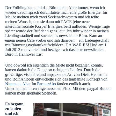
Der Frühling kam und das Büro nicht. Aber immer, wenn ich
wieder davon sprach durchflutete mich eine große Energie. Im
Mai besuchten mich zwei Seelenschwestern und ich teilte
meinen Wunsch, den sie dann mit PACE (eine neue
interdimensionale Körper-Energiearbeit) aufluden. Wenige Tage
später wurde der Ruf dann ganz laut. Ich fuhr wieder in meinen
Lieblingsstadtteil und suchte das newslichter Büro. Kam an
einem neuen Cafe vorbei und sah daneben – ein Ladengeschäft
mit Räumungsverkaufkaufschildern. DA WAR ES! Und am 1.
Juli 2012 renovierten und bezogen wir das erste newslichter-
Büro in Hannover-List.
Und obwohl ich eigentlich die Miete nicht bezahlen konnte,
kamen dadurch die Dinge so richtig ins Laufen. Durch die
großartige, visionäre und anpackende Art von Dieta Heilmann
und Rolf Ahlborn entwickelte sich das tragfähige Konzept von
Nimm ein Abo
. Im
PartnerAbo
fanden endlich auch
Unternehmen ihren angemessenen Platz. Mit dem paypal-Button
kamen mehr spontane Spenden.
Es begann
zu laufen
und ich