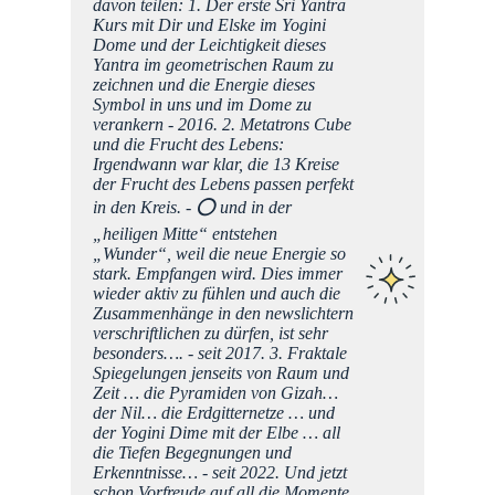
Tipp
davon teilen: 1. Der erste Sri Yantra
ommen
Kurs mit Dir und Elske im Yogini
ute
Dome und der Leichtigkeit dieses
und
Yantra im geometrischen Raum zu
h
zeichnen und die Energie dieses
 die
Symbol in uns und im Dome zu
an
verankern - 2016. 2. Metatrons Cube
 zwei
und die Frucht des Lebens:
eis,
Irgendwann war klar, die 13 Kreise
ichter
der Frucht des Lebens passen perfekt
rden,
in den Kreis. - ⭕️ und in der
„heiligen Mitte“ entstehen
Ma
chte zu
„Wunder“, weil die neue Energie so
Jahren
stark. Empfangen wird. Dies immer
 ich
wieder aktiv zu fühlen und auch die
schön
Zusammenhänge in den newslichtern
verschriftlichen zu dürfen, ist sehr
auf die
besonders…. - seit 2017. 3. Fraktale
Spiegelungen jenseits von Raum und
Zeit … die Pyramiden von Gizah…
mein
der Nil… die Erdgitternetze … und
ke dir,
der Yogini Dime mit der Elbe … all
hter
die Tiefen Begegnungen und
h
Erkenntnisse… - seit 2022. Und jetzt
schon Vorfreude auf all die Momente,