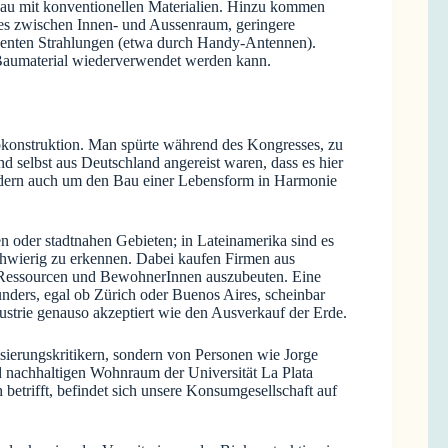
Bau mit konventionellen Materialien. Hinzu kommen
hes zwischen Innen- und Aussenraum, geringere
uenten Strahlungen (etwa durch Handy-Antennen).
 Baumaterial wiederverwendet werden kann.
Biokonstruktion. Man spürte während des Kongresses, zu
 selbst aus Deutschland angereist waren, dass es hier
ndern auch um den Bau einer Lebensform in Harmonie
n oder stadtnahen Gebieten; in Lateinamerika sind es
schwierig zu erkennen. Dabei kaufen Firmen aus
m Ressourcen und BewohnerInnen auszubeuten. Eine
nders, egal ob Zürich oder Buenos Aires, scheinbar
ustrie genauso akzeptiert wie den Ausverkauf der Erde.
sierungskritikern, sondern von Personen wie Jorge
d nachhaltigen Wohnraum der Universität La Plata
betrifft, befindet sich unsere Konsumgesellschaft auf