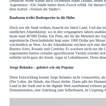
Deutliche Worte wählte auch Architektin Isabel Donato, neben B
Argentinien: «Die Städte haben ihren Zweck erfüllt. Sie dienen 
dem Aufruf: «Verlasst die Städte!»
Bauboom treibt Bodenpreise in die Höhe
Doch wer die Stadt verlässt, braucht ein Stück Land. Und das is
nördlichen Atlantikküste, wo in den vergangenen Jahren unablä
heute rund 40’000 Dollar. Ein Preis, der für die Mehrheit der A
argentinische Durschnittslohn liegt unter 1000 Dollar pro Monat 
wöchentlich an Wert. An der Atlantikküste zeichnet sich eine ä
Buenos Aires, Rosario und Cordoba: Es wachsen nicht nur die G
sogenannten barrios cerrados (geschlossene Viertel) schottet sic
entbehrt nicht ganz der Ironie, sogar in Lehmhäusern. Denn diese
Jorge Belanko – gefeiert wie ein Popstar
Diese Entwicklung konnte Jorge Belanko nicht voraussehen, als 
(Der Lehm, die Hände, das Haus) drehte. Darin gibt der Humanis
Land in die Stadt und in die digitale Welt zunehmend verloren 
Dokumentation, eine Anleitung zum Selberbauen, ist Ursprung 