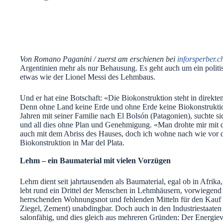
Von Romano Paganini / zuerst am erschienen bei
inforsperber.c
Argentinien mehr als nur Behausung. Es geht auch um ein politis
etwas wie der Lionel Messi des Lehmbaus.
Und er hat eine Botschaft: «Die Biokonstruktion steht in dire
Denn ohne Land keine Erde und ohne Erde keine Biokonstruktion
Jahren mit seiner Familie nach El Bolsón (Patagonien), suchte s
und all dies ohne Plan und Genehmigung. «Man drohte mir mit de
auch mit dem Abriss des Hauses, doch ich wohne nach wie vor dor
Biokonstruktion in Mar del Plata.
Lehm – ein Baumaterial mit vielen Vorzügen
Lehm dient seit jahrtausenden als Baumaterial, egal ob in Afrik
lebt rund ein Drittel der Menschen in Lehmhäusern, vorwiegend 
herrschenden Wohnungsnot und fehlenden Mitteln für den Kauf vo
Ziegel, Zement) unabdingbar. Doch auch in den Industriestaate
salonfähig, und dies gleich aus mehreren Gründen: Der Energiev