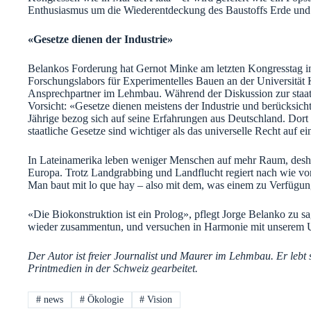
Enthusiasmus um die Wiederentdeckung des Baustoffs Erde und
«Gesetze dienen der Industrie»
Belankos Forderung hat Gernot Minke am letzten Kongresstag in
Forschungslabors für Experimentelles Bauen an der Universität 
Ansprechpartner im Lehmbau. Während der Diskussion zur staat
Vorsicht: «Gesetze dienen meistens der Industrie und berücksich
Jährige bezog sich auf seine Erfahrungen aus Deutschland. Dort i
staatliche Gesetze sind wichtiger als das universelle Recht auf e
In Lateinamerika leben weniger Menschen auf mehr Raum, deshalb
Europa. Trotz Landgrabbing und Landflucht regiert nach wie vor 
Man baut mit lo que hay – also mit dem, was einem zu Verfügung
«Die Biokonstruktion ist ein Prolog», pflegt Jorge Belanko zu sa
wieder zusammentun, und versuchen in Harmonie mit unserem 
Der Autor ist freier Journalist und Maurer im Lehmbau. Er lebt s
Printmedien in der Schweiz gearbeitet.
#
news
#
Ökologie
#
Vision