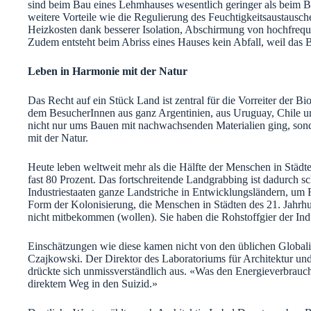
sind beim Bau eines Lehmhauses wesentlich geringer als beim 
weitere Vorteile wie die Regulierung des Feuchtigkeitsaustausc
Heizkosten dank besserer Isolation, Abschirmung von hochfreq
Zudem entsteht beim Abriss eines Hauses kein Abfall, weil das
Leben in Harmonie mit der Natur
Das Recht auf ein Stück Land ist zentral für die Vorreiter der 
dem BesucherInnen aus ganz Argentinien, aus Uruguay, Chile und
nicht nur ums Bauen mit nachwachsenden Materialien ging, so
mit der Natur.
Heute leben weltweit mehr als die Hälfte der Menschen in Städte
fast 80 Prozent. Das fortschreitende Landgrabbing ist dadurch 
Industriestaaten ganze Landstriche in Entwicklungsländern, u
Form der Kolonisierung, die Menschen in Städten des 21. Jahrhu
nicht mitbekommen (wollen). Sie haben die Rohstoffgier der Ind
Einschätzungen wie diese kamen nicht von den üblichen Globali
Czajkowski. Der Direktor des Laboratoriums für Architektur un
drückte sich unmissverständlich aus. «Was den Energieverbrauch 
direktem Weg in den Suizid.»