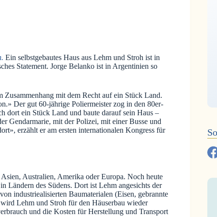
h.
Ein selbstgebautes Haus aus Lehm und Stroh ist in
ches Statement. Jorge Belanko ist in Argentinien so
ktem Zusammenhang mit dem Recht auf ein Stück Land.
.» Der gut 60-jährige Poliermeister zog in den 80er-
ich dort ein Stück Land und baute darauf sein Haus –
r Gendarmarie, mit der Polizei, mit einer Busse und
t», erzählt er am ersten internationalen Kongress für
So
a, Asien, Australien, Amerika oder Europa. Noch heute
in Ländern des Südens. Dort ist Lehm angesichts der
n industriealisierten Baumaterialen (Eisen, gebrannte
n wird Lehm und Stroh für den Häuserbau wieder
erbrauch und die Kosten für Herstellung und Transport