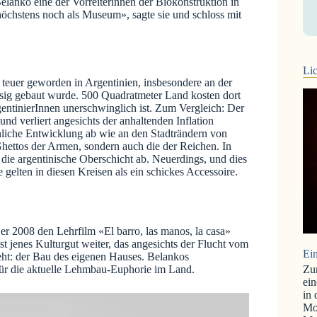
elanko eine der Vorreiterinnen der Biokonstruktion in
höchstens noch als Museum», sagte sie und schloss mit
Lic
t teuer geworden in Argentinien, insbesondere an der
ssig gebaut wurde. 500 Quadratmeter Land kosten dort
rgentinierInnen unerschwinglich ist. Zum Vergleich: Der
und verliert angesichts der anhaltenden Inflation
hnliche Entwicklung ab wie an den Stadträndern von
hettos der Armen, sondern auch die der Reichen. In
h die argentinische Oberschicht ab. Neuerdings, und dies
 gelten in diesen Kreisen als ein schickes Accessoire.
er 2008 den Lehrfilm «El barro, las manos, la casa»
t jenes Kulturgut weiter, das angesichts der Flucht vom
Ein
geht: der Bau des eigenen Hauses. Belankos
Zu
für die aktuelle Lehmbau-Euphorie im Land.
ein
in
Mo