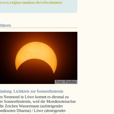
www.regina-tamkus.de/schwimmen/
htkreis
Foto: Pixabay
ladung: Lichtkreis zur Sonnenfinsternis
m Neumond in Löwe kommt es diesmal zu
er Sonnenfinsternis, weil die Mondknotenachse
 die Zeichen Wassermann (aufsteigender
ndknoten Dharma) / Löwe (absteigender