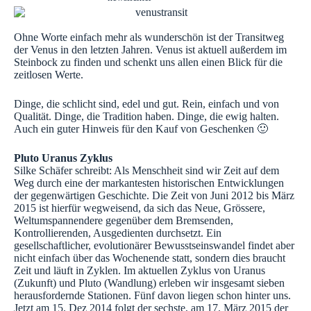
Ohne Worte einfach mehr als wunderschön ist der Transitweg
der Venus in den letzten Jahren. Venus ist aktuell außerdem im
Steinbock zu finden und schenkt uns allen einen Blick für die
zeitlosen Werte.
Dinge, die schlicht sind, edel und gut. Rein, einfach und von
Qualität. Dinge, die Tradition haben. Dinge, die ewig halten.
Auch ein guter Hinweis für den Kauf von Geschenken 🙂
Pluto Uranus Zyklus
Silke Schäfer schreibt: Als Menschheit sind wir Zeit auf dem
Weg durch eine der markantesten historischen Entwicklungen
der gegenwärtigen Geschichte. Die Zeit von Juni 2012 bis März
2015 ist hierfür wegweisend, da sich das Neue, Grössere,
Weltumspannendere gegenüber dem Bremsenden,
Kontrollierenden, Ausgedienten durchsetzt. Ein
gesellschaftlicher, evolutionärer Bewusstseinswandel findet aber
nicht einfach über das Wochenende statt, sondern dies braucht
Zeit und läuft in Zyklen. Im aktuellen Zyklus von Uranus
(Zukunft) und Pluto (Wandlung) erleben wir insgesamt sieben
herausfordernde Stationen. Fünf davon liegen schon hinter uns.
Jetzt am 15. Dez 2014 folgt der sechste, am 17. März 2015 der