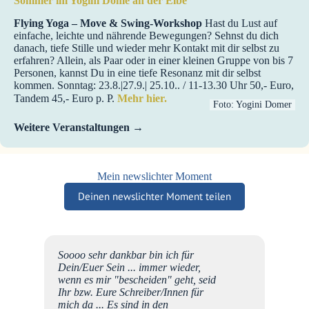
Sommer im Yogini Dome an der Elbe
Flying Yoga – Move & Swing-Workshop
Hast du Lust auf
einfache, leichte und nährende Bewegungen? Sehnst du dich
danach, tiefe Stille und wieder mehr Kontakt mit dir selbst zu
erfahren? Allein, als Paar oder in einer kleinen Gruppe von bis 7
Personen, kannst Du in eine tiefe Resonanz mit dir selbst
kommen. Sonntag: 23.8.|27.9.| 25.10.. / 11-13.30 Uhr 50,- Euro,
Tandem 45,- Euro p. P.
Mehr hier.
Foto: Yogini Domer
Weitere Veranstaltungen
Mein newslichter Moment
Deinen newslichter Moment teilen
nen
Soooo sehr dankbar bin ich für
h mich
Dein/Euer Sein ... immer wieder,
wenn es mir "bescheiden" geht, seid
r?
Ihr bzw. Eure Schreiber/Innen für
ne
mich da ... Es sind in den