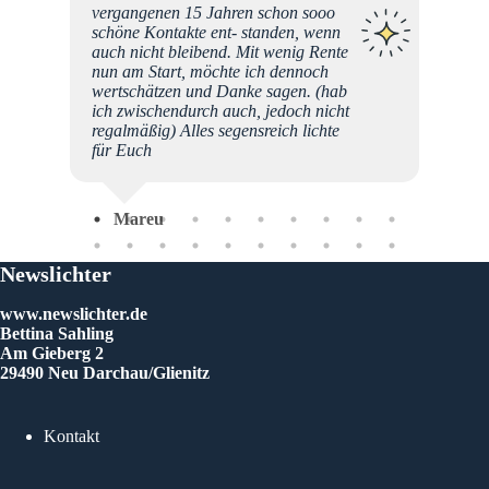
vergangenen 15 Jahren schon sooo
schöne Kontakte ent- standen, wenn
e mein
auch nicht bleibend. Mit wenig Rente
Ich
nun am Start, möchte ich dennoch
e
wertschätzen und Danke sagen. (hab
ich zwischendurch auch, jedoch nicht
sen
regalmäßig) Alles segensreich lichte
 dafür
für Euch
hr
Mareu
Newslichter
www.newslichter.de
Bettina Sahling
Am Gieberg 2
29490 Neu Darchau/Glienitz
Kontakt
Rol