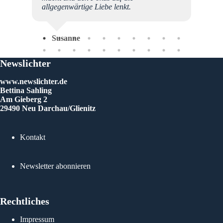
h an
allgegenwärtige Liebe lenkt.
DE
eine
ehr als
Susanne
se
Newslichter
www.newslichter.de
Bettina Sahling
Am Gieberg 2
29490 Neu Darchau/Glienitz
Kontakt
Newsletter abonnieren
Rechtliches
Impressum