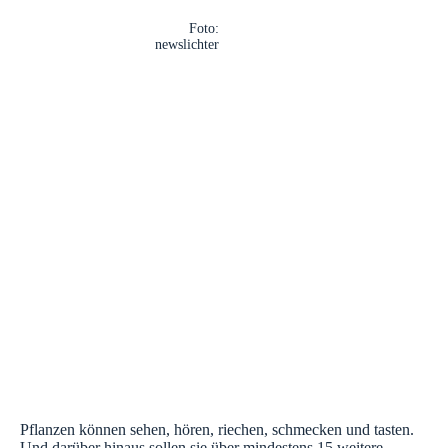
Foto:
newslichter
Pflanzen können sehen, hören, riechen, schmecken und tasten.
Und darüber hinaus sollen sie über mindestens 15 weitere