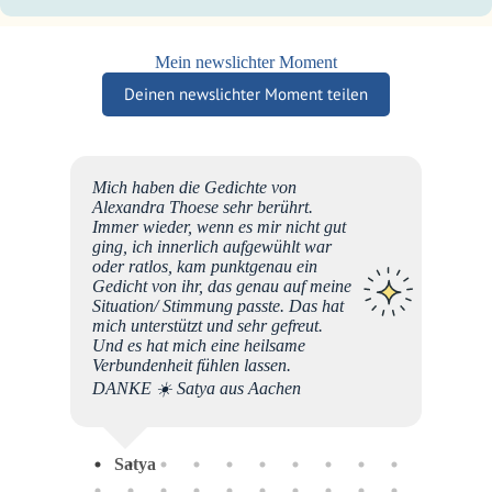
Mein newslichter Moment
Deinen newslichter Moment teilen
schen,
Mich haben die Gedichte von
eite
Alexandra Thoese sehr berührt.
em
Immer wieder, wenn es mir nicht gut
ng"
ging, ich innerlich aufgewühlt war
ege
oder ratlos, kam punktgenau ein
. Merci
Gedicht von ihr, das genau auf meine
liche
Situation/ Stimmung passte. Das hat
mich unterstützt und sehr gefreut.
Und es hat mich eine heilsame
Verbundenheit fühlen lassen.
DANKE ☀️ Satya aus Aachen
Dor
Satya