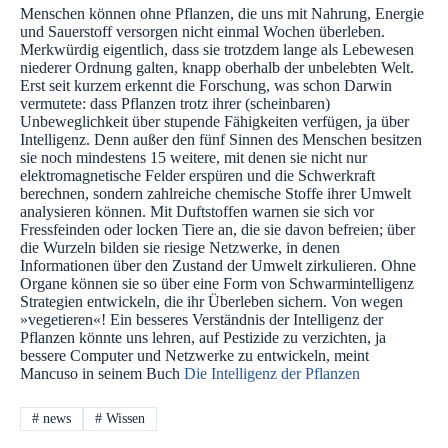
Menschen können ohne Pflanzen, die uns mit Nahrung, Energie
und Sauerstoff versorgen nicht einmal Wochen überleben.
Merkwürdig eigentlich, dass sie trotzdem lange als Lebewesen
niederer Ordnung galten, knapp oberhalb der unbelebten Welt.
Erst seit kurzem erkennt die Forschung, was schon Darwin
vermutete: dass Pflanzen trotz ihrer (scheinbaren)
Unbeweglichkeit über stupende Fähigkeiten verfügen, ja über
Intelligenz. Denn außer den fünf Sinnen des Menschen besitzen
sie noch mindestens 15 weitere, mit denen sie nicht nur
elektromagnetische Felder erspüren und die Schwerkraft
berechnen, sondern zahlreiche chemische Stoffe ihrer Umwelt
analysieren können. Mit Duftstoffen warnen sie sich vor
Fressfeinden oder locken Tiere an, die sie davon befreien; über
die Wurzeln bilden sie riesige Netzwerke, in denen
Informationen über den Zustand der Umwelt zirkulieren. Ohne
Organe können sie so über eine Form von Schwarmintelligenz
Strategien entwickeln, die ihr Überleben sichern. Von wegen
»vegetieren«! Ein besseres Verständnis der Intelligenz der
Pflanzen könnte uns lehren, auf Pestizide zu verzichten, ja
bessere Computer und Netzwerke zu entwickeln, meint
Mancuso in seinem Buch
Die Intelligenz der Pflanzen
#
news
#
Wissen