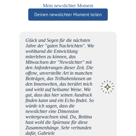
Mein newslichter Moment
Deinen newslichter Moment teilen
Glück und Segen für die nächsten
atthias
Jahre der "guten Nachrichten". Wie
hre
wohltuend die Entwicklung
m im
miterleben zu können, das
 Wie
Mitwachsen der "Newslichter" mit
be
den Anforderungen dieser Zeit. Die
offene, unverstellte Art in manchen
Beiträgen, das Teilhabenlassen an
den Innenwelten, das berührt mich
und wirkt auf heilsame Weise. Wie
gut, dass das hier seinen Ausdruck
finden kann und ein Echo findet. So
Chr
würde ich sagen, dass die
newslichter eine Dimension
weitergewachsen sind. Du, Bettina
hast wohl die Spürnase für diese
Zusammenhänge. Sehr verbunden
dafür, Gabriele