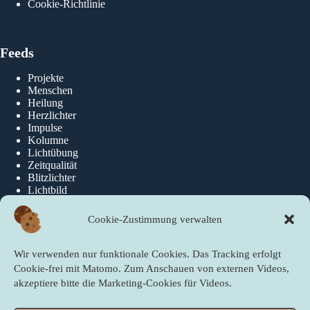
Cookie-Richtlinie
Feeds
Projekte
Menschen
Heilung
Herzlichter
Impulse
Kolumne
Lichtübung
Zeitqualität
Blitzlichter
Lichtbild
Cookie-Zustimmung verwalten
Über die newslichter
Wir verwenden nur funktionale Cookies. Das Tracking erfolgt
Über Uns
Cookie-frei mit Matomo. Zum Anschauen von externen Videos,
akzeptiere bitte die Marketing-Cookies für Videos.
Quicklinks