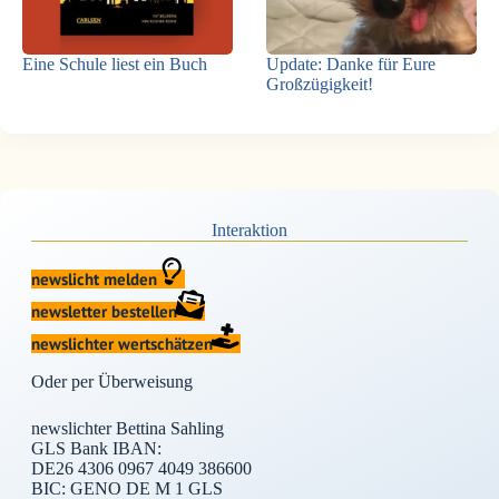
Eine Schule liest ein Buch
Update: Danke für Eure
Großzügigkeit!
Interaktion
newslicht melden
newsletter bestellen
newslichter wertschätzen
Oder per Überweisung
newslichter Bettina Sahling
GLS Bank IBAN:
DE26 4306 0967 4049 386600
BIC: GENO DE M 1 GLS