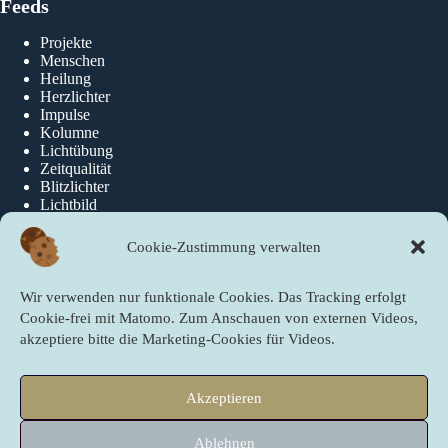
Feeds
Projekte
Menschen
Heilung
Herzlichter
Impulse
Kolumne
Lichtübung
Zeitqualität
Blitzlichter
Lichtbild
Cookie-Zustimmung verwalten
Über die newslichter
Wir verwenden nur funktionale Cookies. Das Tracking erfolgt
Über Uns
Cookie-frei mit Matomo. Zum Anschauen von externen Videos,
akzeptiere bitte die Marketing-Cookies für Videos.
Quicklinks
Akzeptieren
Startseite
PartnerInnen der newslichter
Ablehnen
Sei ein newslicht!