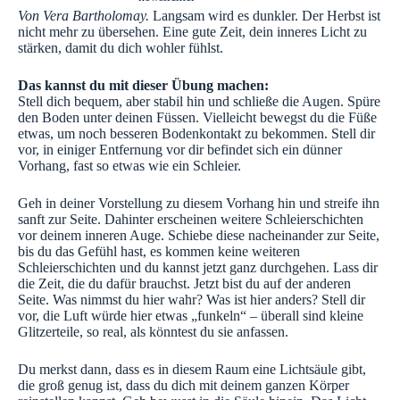
Von Vera Bartholomay.
Langsam wird es dunkler. Der Herbst ist
nicht mehr zu übersehen. Eine gute Zeit, dein inneres Licht zu
stärken, damit du dich wohler fühlst.
Das kannst du mit dieser Übung machen:
Stell dich bequem, aber stabil hin und schließe die Augen. Spüre
den Boden unter deinen Füssen. Vielleicht bewegst du die Füße
etwas, um noch besseren Bodenkontakt zu bekommen. Stell dir
vor, in einiger Entfernung vor dir befindet sich ein dünner
Vorhang, fast so etwas wie ein Schleier.
Geh in deiner Vorstellung zu diesem Vorhang hin und streife ihn
sanft zur Seite. Dahinter erscheinen weitere Schleierschichten
vor deinem inneren Auge. Schiebe diese nacheinander zur Seite,
bis du das Gefühl hast, es kommen keine weiteren
Schleierschichten und du kannst jetzt ganz durchgehen. Lass dir
die Zeit, die du dafür brauchst. Jetzt bist du auf der anderen
Seite. Was nimmst du hier wahr? Was ist hier anders? Stell dir
vor, die Luft würde hier etwas „funkeln“ – überall sind kleine
Glitzerteile, so real, als könntest du sie anfassen.
Du merkst dann, dass es in diesem Raum eine Lichtsäule gibt,
die groß genug ist, dass du dich mit deinem ganzen Körper