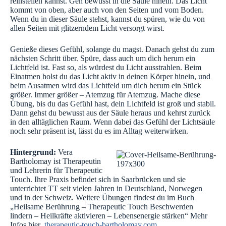
reinstellen kannst. Geh bewusst in die Säule hinein. Das Licht
kommt von oben, aber auch von den Seiten und vom Boden.
Wenn du in dieser Säule stehst, kannst du spüren, wie du von
allen Seiten mit glitzerndem Licht versorgt wirst.
Genieße dieses Gefühl, solange du magst. Danach gehst du zum
nächsten Schritt über. Spüre, dass auch um dich herum ein
Lichtfeld ist. Fast so, als würdest du Licht ausstrahlen. Beim
Einatmen holst du das Licht aktiv in deinen Körper hinein, und
beim Ausatmen wird das Lichtfeld um dich herum ein Stück
größer. Immer größer – Atemzug für Atemzug. Mache diese
Übung, bis du das Gefühl hast, dein Lichtfeld ist groß und stabil.
Dann gehst du bewusst aus der Säule heraus und kehrst zurück
in den alltäglichen Raum. Wenn dabei das Gefühl der Lichtsäule
noch sehr präsent ist, lässt du es im Alltag weiterwirken.
Hintergrund:
Vera
Bartholomay ist Therapeutin
und Lehrerin für Therapeutic
Touch. Ihre Praxis befindet sich in Saarbrücken und sie
unterrichtet TT seit vielen Jahren in Deutschland, Norwegen
und in der Schweiz. Weitere Übungen findest du im Buch
„Heilsame Berührung – Therapeutic Touch Beschwerden
lindern – Heilkräfte aktivieren – Lebensenergie stärken“ Mehr
Infos hier
therapeutic-touch-bartholomay.com