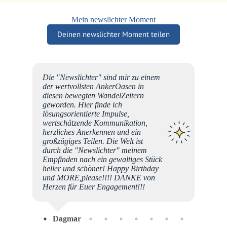
Mein newslichter Moment
Deinen newslichter Moment teilen
as
Die "Newslichter" sind mir zu einem
, es
der wertvollsten AnkerOasen in
d
diesen bewegten WandelZeitern
 :)
geworden. Hier finde ich
Jahren
lösungsorientierte Impulse,
e DAS
wertschätzende Kommunikation,
mmer
herzliches Anerkennen und ein
 habe.
großzügiges Teilen. Die Welt ist
durch die "Newslichter" meinem
ten und
Empfinden nach ein gewaltiges Stück
heller und schöner! Happy Birthday
llt
und MORE,please!!!! DANKE von
Freude
Herzen für Euer Engagement!!!
h nur
ür all
Dagmar