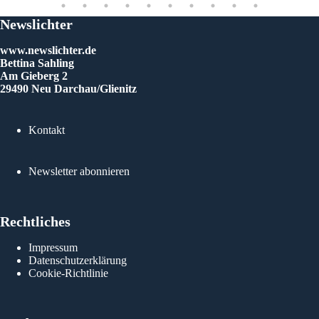
g zu
ie
Newslichter
Euren,
Imk
www.newslichter.de
Bettina Sahling
Am Gieberg 2
29490 Neu Darchau/Glienitz
Kontakt
Newsletter abonnieren
Rechtliches
Impressum
Datenschutzerklärung
Cookie-Richtlinie