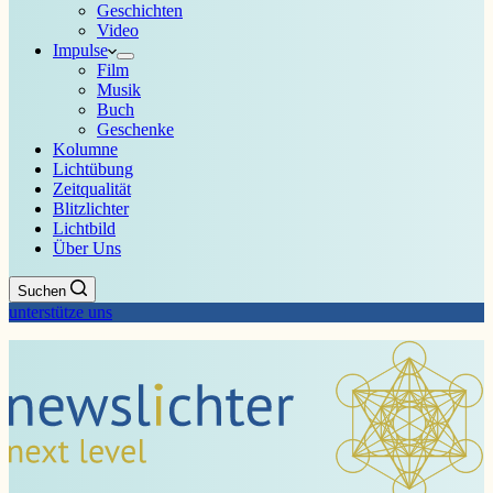
Geschichten
Video
Impulse
Film
Musik
Buch
Geschenke
Kolumne
Lichtübung
Zeitqualität
Blitzlichter
Lichtbild
Über Uns
Suchen
unterstütze uns