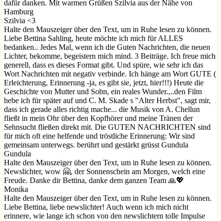
dafür danken. Mit warmen Grüßen Szilvia aus der Nähe von
Hamburg
Szilvia <3
Halte den Mauszeiger über den Text, um in Ruhe lesen zu können.
Liebe Bettina Sahling, heute möchte ich mich für ALLES
bedanken.. Jedes Mal, wenn ich die Guten Nachrichten, die neuen
Lichter, bekomme, begeistern mich mind. 3 Beiträge. Ich freue mich
generell, dass es dieses Format gibt. Und spüre, wie sehr ich das
Wort Nachrichten mit negativ verbinde. Ich hänge am Wort GUTE (
Erleichterung, Erinnerung -ja, es gibt sie, jetzt, hier!!!) Heute die
Geschichte von Mutter und Sohn, ein reales Wunder.,..den Film
hebe ich für später auf und C. M. Skade s "Alter Herbst", sagt mir,
dass ich gerade alles richtig mache... die Musik von A. Chellun
fließt in mein Ohr über den Kopfhörer und meine Tränen der
Sehnsucht fließen direkt mit. Die GUTEN NACHRICHTEN sind
für mich oft eine helfende und tröstliche Erinnerung: Wir sind
gemeinsam unterwegs. berührt und gestärkt grüsst Gundula
Gundula
Halte den Mauszeiger über den Text, um in Ruhe lesen zu können.
Newslichter, wow 🤗, der Sonnenschein am Morgen, welch eine
Freude. Danke dir Bettina, danke dem ganzen Team 🙏💖
Monika
Halte den Mauszeiger über den Text, um in Ruhe lesen zu können.
Liebe Bettina, liebe newslichter! Auch wenn ich mich nicht
erinnere, wie lange ich schon von den newslichtern tolle Impulse