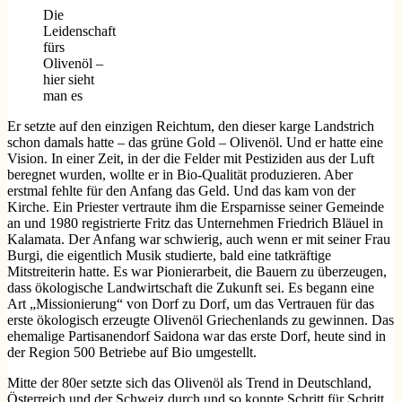
Die
Leidenschaft
fürs
Olivenöl –
hier sieht
man es
Er setzte auf den einzigen Reichtum, den dieser karge Landstrich
schon damals hatte – das grüne Gold – Olivenöl. Und er hatte eine
Vision. In einer Zeit, in der die Felder mit Pestiziden aus der Luft
beregnet wurden, wollte er in Bio-Qualität produzieren. Aber
erstmal fehlte für den Anfang das Geld. Und das kam von der
Kirche. Ein Priester vertraute ihm die Ersparnisse seiner Gemeinde
an und 1980 registrierte Fritz das Unternehmen Friedrich Bläuel in
Kalamata. Der Anfang war schwierig, auch wenn er mit seiner Frau
Burgi, die eigentlich Musik studierte, bald eine tatkräftige
Mitstreiterin hatte. Es war Pionierarbeit, die Bauern zu überzeugen,
dass ökologische Landwirtschaft die Zukunft sei. Es begann eine
Art „Missionierung“ von Dorf zu Dorf, um das Vertrauen für das
erste ökologisch erzeugte Olivenöl Griechenlands zu gewinnen. Das
ehemalige Partisanendorf Saidona war das erste Dorf, heute sind in
der Region 500 Betriebe auf Bio umgestellt.
Mitte der 80er setzte sich das Olivenöl als Trend in Deutschland,
Österreich und der Schweiz durch und so konnte Schritt für Schritt,