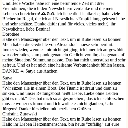
Und: Jede Woche habe ich eine berührende Zeit mit drei
Freundinnen, die ich den Newslichtern verdanke und die mein
Leben so bereichern! 🙏🙏🙏 Ich liebe die Lichtkreise, habe viele
Bücher im Regal, die ich auf Newslichter-Empfehlung gelesen habe
und sehr schätze. Danke dafür (und für vieles, vieles mehr), ihr
Newslichter, liebe Bettina!
Dorothee
Halte den Mauszeiger über den Text, um in Ruhe lesen zu können.
Mich haben die Gedichte von Alexandra Thoese sehr berührt.
Immer wieder, wenn es mir nicht gut ging, ich innerlich aufgewühlt
war oder ratlos, kam punktgenau ein Gedicht von ihr, das genau auf
meine Situation/ Stimmung passte. Das hat mich unterstützt und sehr
gefreut. Und es hat mich eine heilsame Verbundenheit fühlen lassen.
DANKE ☀️ Satya aus Aachen
Satya
Halte den Mauszeiger über den Text, um in Ruhe lesen zu können.
"Wir sitzen alle in einem Boot, Die Titanic ist drauf und dran zu
sinken. Und unser Rettungsboot heißt Liebe, Liebe ohne Leiden
gibt es nicht." Das hat mich so angesprochen , das ich nachforschen
musste woher es kommt und ich wollte es nicht glauben, Udo
Jürgens! Danke fürs teilen mit herzlichen Grüßen
Christina Zurawski
Halte den Mauszeiger über den Text, um in Ruhe lesen zu können.
Hallo ihr Lieben Herzensmenschen, bin heute "zufällig" auf eure