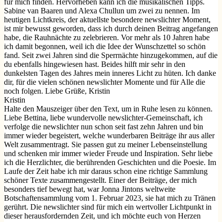
für mich finden. Hervorheben kann ich die musikalischen Tipps.
Sabine van Baaren und Alexa Chullun um zwei zu nennen. Im
heutigen Lichtkreis, der aktuellste besondere newslichter Moment,
ist mir bewusst geworden, dass ich durch deinen Beitrag angefangen
habe, die Rauhnächte zu zelebrieren. Vor mehr als 10 Jahren habe
ich damit begonnen, weil ich die Idee der Wunschzettel so schön
fand. Seit zwei Jahren sind die Sperrnächte hinzugekommen, auf die
du ebenfalls hingewiesen hast. Beides hilft mir sehr in den
dunkelsten Tagen des Jahres mein inneres Licht zu hüten. Ich danke
dir, für die vielen schönen newslichter Momente und für Alle die
noch folgen. Liebe Grüße, Kristin
Kristin
Halte den Mauszeiger über den Text, um in Ruhe lesen zu können.
Liebe Bettina, liebe wundervolle newslichter-Gemeinschaft, ich
verfolge die newslichter nun schon seit fast zehn Jahren und bin
immer wieder begeistert, welche wunderbaren Beiträge ihr aus aller
Welt zusammentragt. Sie passen gut zu meiner Lebenseinstellung
und schenken mir immer wieder Freude und Inspiration. Sehr liebe
ich die Herzlichter, die berührenden Geschichten und die Poesie. Im
Laufe der Zeit habe ich mir daraus schon eine richtige Sammlung
schöner Texte zusammengestellt. Einer der Beiträge, der mich
besonders tief bewegt hat, war Jonna Jintons weltweite
Botschaftensammlung vom 1. Februar 2023, sie hat mich zu Tränen
gerührt. Die newslichter sind für mich ein wertvoller Lichtpunkt in
dieser herausfordernden Zeit, und ich möchte euch von Herzen