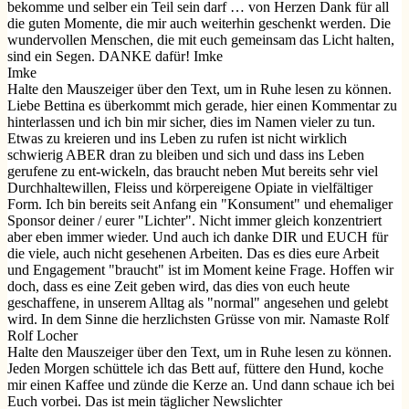
bekomme und selber ein Teil sein darf … von Herzen Dank für all
die guten Momente, die mir auch weiterhin geschenkt werden. Die
wundervollen Menschen, die mit euch gemeinsam das Licht halten,
sind ein Segen. DANKE dafür! Imke
Imke
Halte den Mauszeiger über den Text, um in Ruhe lesen zu können.
Liebe Bettina es überkommt mich gerade, hier einen Kommentar zu
hinterlassen und ich bin mir sicher, dies im Namen vieler zu tun.
Etwas zu kreieren und ins Leben zu rufen ist nicht wirklich
schwierig ABER dran zu bleiben und sich und dass ins Leben
gerufene zu ent-wickeln, das braucht neben Mut bereits sehr viel
Durchhaltewillen, Fleiss und körpereigene Opiate in vielfältiger
Form. Ich bin bereits seit Anfang ein "Konsument" und ehemaliger
Sponsor deiner / eurer "Lichter". Nicht immer gleich konzentriert
aber eben immer wieder. Und auch ich danke DIR und EUCH für
die viele, auch nicht gesehenen Arbeiten. Das es dies eure Arbeit
und Engagement "braucht" ist im Moment keine Frage. Hoffen wir
doch, dass es eine Zeit geben wird, das dies von euch heute
geschaffene, in unserem Alltag als "normal" angesehen und gelebt
wird. In dem Sinne die herzlichsten Grüsse von mir. Namaste Rolf
Rolf Locher
Halte den Mauszeiger über den Text, um in Ruhe lesen zu können.
Jeden Morgen schüttele ich das Bett auf, füttere den Hund, koche
mir einen Kaffee und zünde die Kerze an. Und dann schaue ich bei
Euch vorbei. Das ist mein täglicher Newslichter