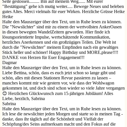
Seite gestossen......... Bin auf meinem Weg...... Mit eurer
"Bestätigung" gehe ich mutig weiter..... Bewege Neues und beleben
gutes Altes. Merci vielmals für euer Wirken. Herzliche Grüsse Heike
Heike
Halte den Mauszeiger über den Text, um in Ruhe lesen zu können.
Die "Newslichter" sind mir zu einem der wertvollsten AnkerOasen
in diesen bewegten WandelZeitern geworden. Hier finde ich
lösungsorientierte Impulse, wertschätzende Kommunikation,
herzliches Anerkennen und ein großzügiges Teilen. Die Welt ist
durch die "Newslichter" meinem Empfinden nach ein gewaltiges
Stück heller und schöner! Happy Birthday und MORE,please!!!!
DANKE von Herzen für Euer Engagement!!!
Dagmar
Halte den Mauszeiger über den Text, um in Ruhe lesen zu können.
Liebe Bettina, schön, dass es euch jetzt schon so lange gibt und
schön, alles mit diesen Stationen Revue passieren zu lassen –
manches kommt mir wie gestern vor, wie dass der Wohlwagon
gekommen ist, und doch sind schon wieder so viele Jahre vergangen
😊 Herzlichen Glückwunsch zum 15-jährigen Jubiläum! Alles
Liebe, herzlich, Sabrina
Sabrina
Halte den Mauszeiger über den Text, um in Ruhe lesen zu können.
Ich lese die newslichter jeden Morgen und starte so in meinen Tag -
danke, dass ihr täglich auf die Schönheit und Vielfalt der
Schöpfung/des Seins aufmerksam macht und den Fokus auf die