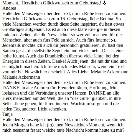
Moment...Herzlichen Glückwunsch zum Geburtstag! 🌟
Andrea
Halte den Mauszeiger über den Text, um in Ruhe lesen zu können.
Herzlichen Glückwunsch zum 16. Geburtstag, liebe Bettina! So
viele Menschen werden durch diese Seite inspiriert, du hast etwas
Großartiges aufgebaut. Es ist auch diese klare Energie in diesen
unklaren Zeiten, die die Newslichter so wertvoll machen: für die
Menschen, aber auch fürs Feld an sich. Auch fürs Internet ;-).
Jedenfalls möchte ich auch dir persönlich gratulieren, du hast den
Samen gesät, du stellst die Segel ein und vieles mehr. Das ist eine
hohe Kunst. Auch das Dranbleiben über so viele Jahre, bei den
Energien in diesen Zeiten. Danke! Auch jenen, die mit dir sind und
es möglich machen. Ich freue mich jedes Mal sehr, wenn ein Text
von mir bei Newslichter erscheint. Alles Liebe, Melanie Ackermann
Melanie Ackermann
Halte den Mauszeiger über den Text, um in Ruhe lesen zu können.
DANKE an alle Autoren für: Freundentränen, Hoffnung, Mut,
loslassen und die Verbindung unserer Herzen. DANKE an alle
Herz-menschen auf der Welt, die an "das Gute" glauben, in ihre
Selbst-liebe gehen, für ihren inneren Wachstum sorgen und die
jeden Tag anderen Licht schenken.
Tanja
Halte den Mauszeiger über den Text, um in Ruhe lesen zu können.
Jeden Morgen habe ich (m)einen Newslichter-Moment, wenn ich
mich gespannt frage: welche gute Nachricht kommt heute zu mir?