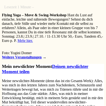
Lesezeit
1
Minute –
Flying Yoga – Move & Swing-Workshop
Hast du Lust auf
einfache, leichte und nährende Bewegungen? Sehnst du dich
danach, tiefe Stille und wieder mehr Kontakt mit dir selbst zu
erfahren? Allein, als Paar oder in einer kleinen Gruppe von bis 7
Personen, kannst Du in eine tiefe Resonanz mit dir selbst kommen.
Sonntag: 23.8.| 23.9.| 27.10. / 11-13.30 Uhr 50,- Euro, Tandem 45,-
Euro p. P.
Mehr hier.
Foto: Yogini Domer
Weitere Veranstaltungen
Mein newslichter Moment
Deinen newslichter
Moment teilen
Meine newslichter-Momente (denn das ist ein Gesamt-Werk): Alles,
was mich in den letzten Jahren zum Nachdenken, Schmunzeln und
Weitertragen bewegt hat, was mich zu Träenen rührte und in mir die
Hoffnung aus das Gute stärkte. Alles, was mich in meiner
Entwicklung bestätigt, mich in meinem Sein gestärkt und in mir den
Mut bekräftigt hat, Teil dieser wundervollen newslichter-