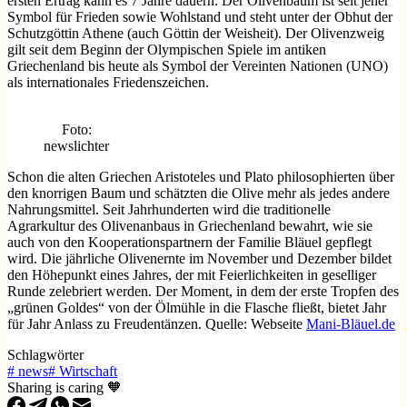
ersten Ertrag kann es 7 Jahre dauern. Der Olivenbaum ist seit jeher
Symbol für Frieden sowie Wohlstand und steht unter der Obhut der
Schutzgöttin Athene (auch Göttin der Weisheit). Der Olivenzweig
gilt seit dem Beginn der Olympischen Spiele im antiken
Griechenland bis heute als Symbol der Vereinten Nationen (UNO)
als internationales Friedenszeichen.
Foto:
newslichter
Schon die alten Griechen Aristoteles und Plato philosophierten über
den knorrigen Baum und schätzten die Olive mehr als jedes andere
Nahrungsmittel. Seit Jahrhunderten wird die traditionelle
Agrarkultur des Olivenanbaus in Griechenland bewahrt, wie sie
auch von den Kooperationspartnern der Familie Bläuel gepflegt
wird. Die jährliche Olivenernte im November und Dezember bildet
den Höhepunkt eines Jahres, der mit Feierlichkeiten in geselliger
Runde zelebriert werden. Der Moment, in dem der erste Tropfen des
„grünen Goldes“ von der Ölmühle in die Flasche fließt, bietet Jahr
für Jahr Anlass zu Freudentänzen. Quelle: Webseite
Mani-Bläuel.de
Schlagwörter
#
news
#
Wirtschaft
Sharing is caring 🧡