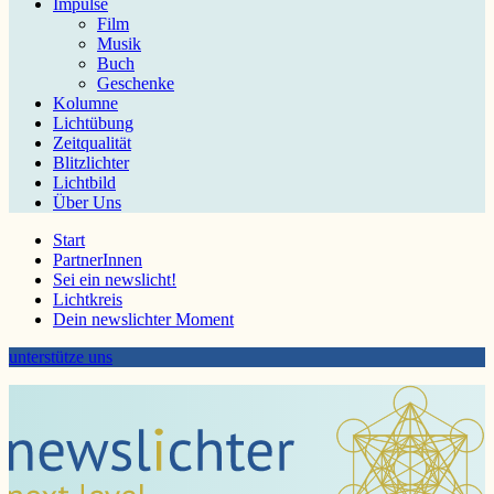
Impulse
Film
Musik
Buch
Geschenke
Kolumne
Lichtübung
Zeitqualität
Blitzlichter
Lichtbild
Über Uns
Start
PartnerInnen
Sei ein newslicht!
Lichtkreis
Dein newslichter Moment
unterstütze uns