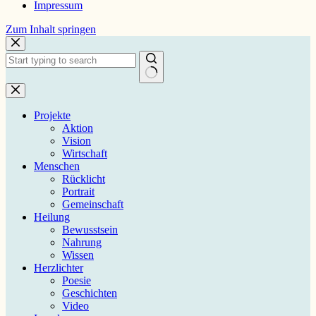
Impressum
Zum
Zum Inhalt springen
Inhalt
springen
Keine
Ergebnisse
Projekte
Aktion
Vision
Wirtschaft
Menschen
Rücklicht
Portrait
Gemeinschaft
Heilung
Bewusstsein
Nahrung
Wissen
Herzlichter
Poesie
Geschichten
Video