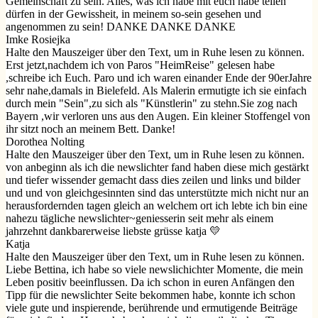
Gemeinschaft zu sein. Alles, was ich habe mit euch habe teilen
dürfen in der Gewissheit, in meinem so-sein gesehen und
angenommen zu sein! DANKE DANKE DANKE
Imke Rosiejka
Halte den Mauszeiger über den Text, um in Ruhe lesen zu können.
Erst jetzt,nachdem ich von Paros "HeimReise" gelesen habe
,schreibe ich Euch. Paro und ich waren einander Ende der 90erJahre
sehr nahe,damals in Bielefeld. Als Malerin ermutigte ich sie einfach
durch mein "Sein",zu sich als "Künstlerin" zu stehn.Sie zog nach
Bayern ,wir verloren uns aus den Augen. Ein kleiner Stoffengel von
ihr sitzt noch an meinem Bett. Danke!
Dorothea Nolting
Halte den Mauszeiger über den Text, um in Ruhe lesen zu können.
von anbeginn als ich die newslichter fand haben diese mich gestärkt
und tiefer wissender gemacht dass dies zeilen und links und bilder
und und von gleichgesinnten sind das unterstützte mich nicht nur an
herausfordernden tagen gleich an welchem ort ich lebte ich bin eine
nahezu tägliche newslichter~geniesserin seit mehr als einem
jahrzehnt dankbarerweise liebste grüsse katja 💛
Katja
Halte den Mauszeiger über den Text, um in Ruhe lesen zu können.
Liebe Bettina, ich habe so viele newslichichter Momente, die mein
Leben positiv beeinflussen. Da ich schon in euren Anfängen den
Tipp für die newslichter Seite bekommen habe, konnte ich schon
viele gute und inspierende, berührende und ermutigende Beiträge