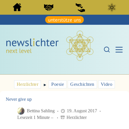
Z
Z
u
u
m
m
I
unterstütze uns
I
n
n
h
h
a
a
l
l
t
t
s
s
p
p
r
r
i
i
n
n
g
g
e
e
Herzlichter
Poesie
Geschichten
Video
n
▶︎
n
Never give up
Bettina Sahling
19. August 2017
Lesezeit 1 Minute –
Herzlichter