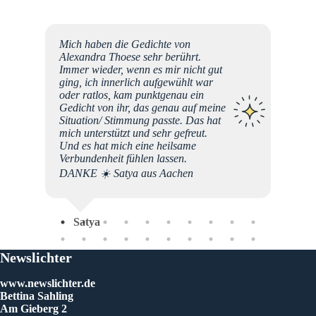
denn
Mich haben die Gedichte von
es, was
Alexandra Thoese sehr berührt.
m
Immer wieder, wenn es mir nicht gut
ging, ich innerlich aufgewühlt war
 mich
oder ratlos, kam punktgenau ein
die
Gedicht von ihr, das genau auf meine
 Alles,
Situation/ Stimmung passte. Das hat
ung
mich unterstützt und sehr gefreut.
n
Und es hat mich eine heilsame
Verbundenheit fühlen lassen.
DANKE ☀️ Satya aus Aachen
Tan
as ich
en in
sein
Satya
sein!
Newslichter
www.newslichter.de
Bettina Sahling
Am Gieberg 2