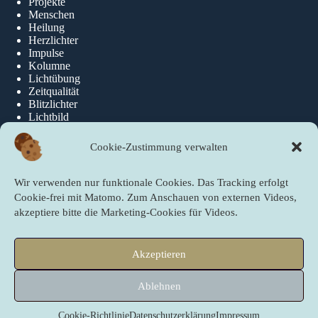
Projekte
Menschen
Heilung
Herzlichter
Impulse
Kolumne
Lichtübung
Zeitqualität
Blitzlichter
Lichtbild
Cookie-Zustimmung verwalten
Über die newslichter
Wir verwenden nur funktionale Cookies. Das Tracking erfolgt
Über Uns
Cookie-frei mit Matomo. Zum Anschauen von externen Videos,
akzeptiere bitte die Marketing-Cookies für Videos.
Quicklinks
Akzeptieren
Startseite
PartnerInnen der newslichter
Ablehnen
Sei ein newslicht!
Copyright © 2009 - 2026 newslichter next level – Gute Nachrichten
online. Nachdruck – auch auszugsweise – nur mit Genehmigung der
Cookie-Richtlinie
Datenschutzerklärung
Impressum