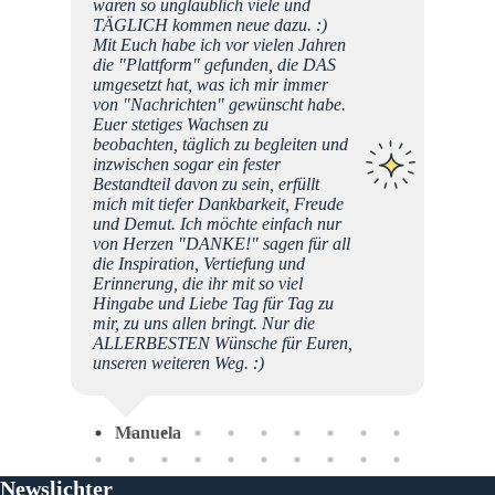
 ich
waren so unglaublich viele und
e mich
TÄGLICH kommen neue dazu. :)
. Das
Mit Euch habe ich vor vielen Jahren
in und
die "Plattform" gefunden, die DAS
ebe
umgesetzt hat, was ich mir immer
von "Nachrichten" gewünscht habe.
Euer stetiges Wachsen zu
beobachten, täglich zu begleiten und
inzwischen sogar ein fester
Bestandteil davon zu sein, erfüllt
mich mit tiefer Dankbarkeit, Freude
und Demut. Ich möchte einfach nur
Sab
von Herzen "DANKE!" sagen für all
die Inspiration, Vertiefung und
Erinnerung, die ihr mit so viel
Hingabe und Liebe Tag für Tag zu
mir, zu uns allen bringt. Nur die
ALLERBESTEN Wünsche für Euren,
unseren weiteren Weg. :)
Manuela
Newslichter