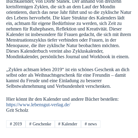
Buchkalender, von Dörte Stanek. Der anhand von dreizehn
kreisförmigen Zyklen, die sich an dem Lauf der Mondin
orientieren, durch das neue Jahr führt und so die zyklische Natur
des Lebens hervorhebt. Die klare Struktur des Kalenders lädt
ein, achtsam für eigene Bedürfnisse zu werden, sich Zeit zu
nehmen für Ruhephasen, Reflektion und Kreativität. Dieser
Kalender ist insbesondere für Frauen gedacht, die sich mit ihrem
Menstruationszyklus tiefer verbinden oder Frauen, in der
Menopause, die ihre zyklische Natur beobachten möchten.
Dieses Kalenderbuch vereint also Zykluskalender,
Mondinkalender, persönliches Journal und Workbook in einem.
„Zyklen achtsam leben 2019“ ist ein schönes Geschenk an dich
selbst oder als Weihnachtsgeschenk für eine Freundin – damit
kannst du Freude und eine Einladung zu besserer
Selbstwahrnehmung und Verbundenheit verschenken.
Hier könnt ihr den Kalender und andere Bücher bestellen:
https://www.lebensgut-verlag.de/
Grit Scholz
#
2019
#
Geschenke
#
Kalender
#
news