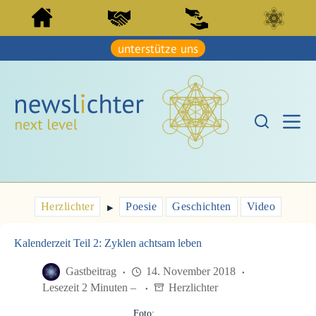
Z
Z
u
u
m
m
I
unterstütze uns
I
n
n
h
h
a
a
l
l
t
t
s
s
p
p
r
r
i
i
n
n
g
g
e
e
Herzlichter
Poesie
Geschichten
Video
n
▶︎
n
Kalenderzeit Teil 2: Zyklen achtsam leben
Gastbeitrag
14. November 2018
Lesezeit 2 Minuten –
Herzlichter
Foto: