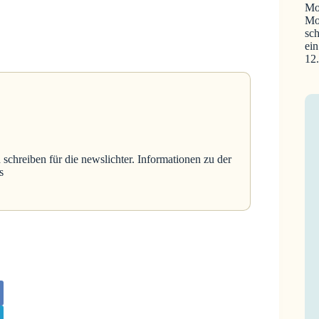
Mo
Mo
sch
ein
12
 schreiben für die newslichter. Informationen zu der
s