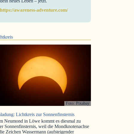
dein neues Leben – jetzt.
https://awareness-adventure.com/
htkreis
Foto: Pixabay
ladung: Lichtkreis zur Sonnenfinsternis
m Neumond in Löwe kommt es diesmal zu
er Sonnenfinsternis, weil die Mondknotenachse
 die Zeichen Wassermann (aufsteigender