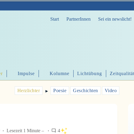
Start
PartnerInnen
Sei ein newslicht!
er
Impulse
Kolumne
Lichtübung
Zeitqualitä
Herzlichter
Poesie
Geschichten
Video
▶︎
Lesezeit 1 Minute –
4