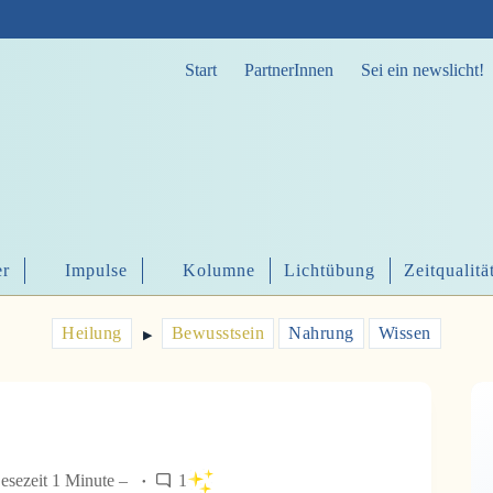
Start
PartnerInnen
Sei ein newslicht!
er
Impulse
Kolumne
Lichtübung
Zeitqualitä
Heilung
Bewusstsein
Nahrung
Wissen
▶︎
esezeit 1 Minute –
1