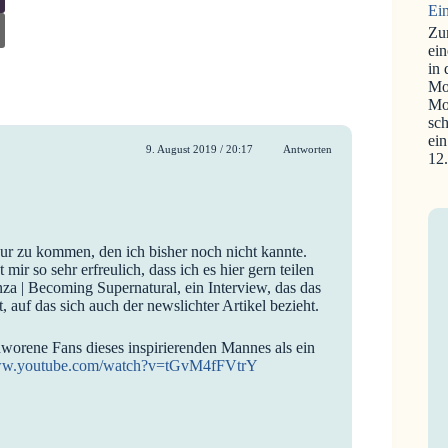
Ein
Zu
ein
in
Mo
Mo
sch
ein
9. August 2019 / 20:17
Antworten
12
ur zu kommen, den ich bisher noch nicht kannte.
 mir so sehr erfreulich, dass ich es hier gern teilen
za | Becoming Supernatural, ein Interview, das das
auf das sich auch der newslichter Artikel bezieht.
hworene Fans dieses inspirierenden Mannes als ein
www.youtube.com/watch?v=tGvM4fFVtrY