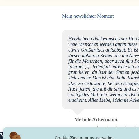
Mein newslichter Moment
 ich gar nicht mehr sagen,
Herzlichen Glückwunsch zum 16. Geb
d TÄGLICH kommen neue
viele Menschen werden durch diese Se
n Jahren die "Plattform"
etwas Großartiges aufgebaut. Es ist
as ich mir immer von
diesen unklaren Zeiten, die die New
 stetiges Wachsen zu
für die Menschen, aber auch fürs Fe
 inzwischen sogar ein fester
Internet ;-). Jedenfalls möchte ich 
ch mit tiefer Dankbarkeit,
gratulieren, du hast den Samen gesät
ach nur von Herzen
vieles mehr. Das ist eine hohe Kun
ion, Vertiefung und
über so viele Jahre, bei den Energie
gabe und Liebe Tag für Tag
Auch jenen, die mit dir sind und es
die ALLERBESTEN Wünsche
mich jedes Mal sehr, wenn ein Text 
erscheint. Alles Liebe, Melanie Ac
Melanie Ackermann
Newslichter
Rechtliches
Cookie-Zustimmung verwalten