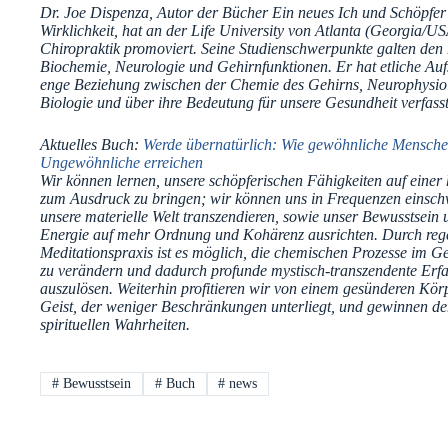
Dr. Joe Dispenza, Autor der Bücher Ein neues Ich und Schöpfer
Wirklichkeit, hat an der Life University von Atlanta (Georgia/US
Chiropraktik promoviert. Seine Studienschwerpunkte galten den
Biochemie, Neurologie und Gehirnfunktionen. Er hat etliche Auf
enge Beziehung zwischen der Chemie des Gehirns, Neurophysio
Biologie und über ihre Bedeutung für unsere Gesundheit verfass
Aktuelles Buch:
Werde übernatürlich: Wie gewöhnliche Mensche
Ungewöhnliche erreichen
Wir können lernen, unsere schöpferischen Fähigkeiten auf eine
zum Ausdruck zu bringen; wir können uns in Frequenzen einsch
unsere materielle Welt transzendieren, sowie unser Bewusstsein 
Energie auf mehr Ordnung und Kohärenz ausrichten. Durch re
Meditationspraxis ist es möglich, die chemischen Prozesse im Ge
zu verändern und dadurch profunde mystisch-transzendente Erf
auszulösen. Weiterhin profitieren wir von einem gesünderen Kör
Geist, der weniger Beschränkungen unterliegt, und gewinnen d
spirituellen Wahrheiten.
#
Bewusstsein
#
Buch
#
news