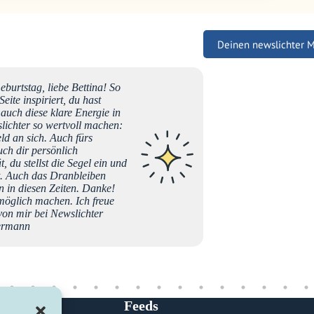
Deinen newslichter 
urtstag, liebe Bettina! So
Ihr lieb
ite inspiriert, du hast
ich bin
 auch diese klare Energie in
legt si
slichter so wertvoll machen:
. Da is
ld an sich. Auch fürs
Verstehe
auch dir persönlich
sein - 
, du stellst die Segel ein und
so viele
st. Auch das Dranbleiben
lächeln
n in diesen Zeiten. Danke!
 möglich machen. Ich freue
von mir bei Newslichter
Anna
kermann
Feeds