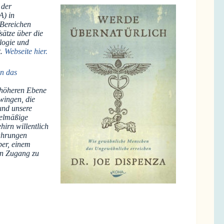
 der
A) in
 Bereichen
sätze über die
logie und
t.
Webseite hier.
n das
r höheren Ebene
wingen, die
und unsere
gelmäßige
hirn willentlich
ahrungen
per, einem
en Zugang zu