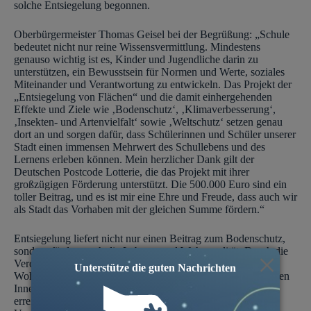
solche Entsiegelung begonnen.
Oberbürgermeister Thomas Geisel bei der Begrüßung: „Schule
bedeutet nicht nur reine Wissensvermittlung. Mindestens
genauso wichtig ist es, Kinder und Jugendliche darin zu
unterstützen, ein Bewusstsein für Normen und Werte, soziales
Miteinander und Verantwortung zu entwickeln. Das Projekt der
„Entsiegelung von Flächen“ und die damit einhergehenden
Effekte und Ziele wie ‚Bodenschutz‘, ‚Klimaverbesserung‘,
‚Insekten- und Artenvielfalt‘ sowie ‚Weltschutz‘ setzen genau
dort an und sorgen dafür, dass Schülerinnen und Schüler unserer
Stadt einen immensen Mehrwert des Schullebens und des
Lernens erleben können. Mein herzlicher Dank gilt der
Deutschen Postcode Lotterie, die das Projekt mit ihrer
großzügigen Förderung unterstützt. Die 500.000 Euro sind ein
toller Beitrag, und es ist mir eine Ehre und Freude, dass auch wir
als Stadt das Vorhaben mit der gleichen Summe fördern.“
Entsiegelung liefert nicht nur einen Beitrag zum Bodenschutz,
sondern fördert auch die Lebens- und Wohnqualität. Durch die
×
Verdunstung des Wassers verbessert sich das Kleinklima im
Unterstütze die guten Nachrichten
Wohnviertel. So können insbesondere in den stark verdichteten
Innenbereichen deutliche Verbesserungen des Stadtklimas
erreicht werden. Zudem werden durch Entsiegelung die