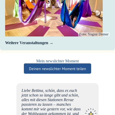
Foto: Yogini Domer
Weitere Veranstaltungen
Mein newslichter Moment
Deinen newslichter Moment teilen
…
Liebe Bettina, schön, dass es euch
/088386
jetzt schon so lange gibt und schön,
ße …
alles mit diesen Stationen Revue
passieren zu lassen – manches
kommt mir wie gestern vor, wie dass
der Wohlwagon gekommen ist, und