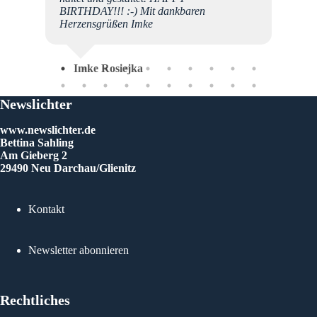
BIRTHDAY!!! :-) Mit dankbaren
Ing
Herzensgrüßen Imke
Imke Rosiejka
Newslichter
www.newslichter.de
Bettina Sahling
Am Gieberg 2
29490 Neu Darchau/Glienitz
Kontakt
Newsletter abonnieren
Rechtliches