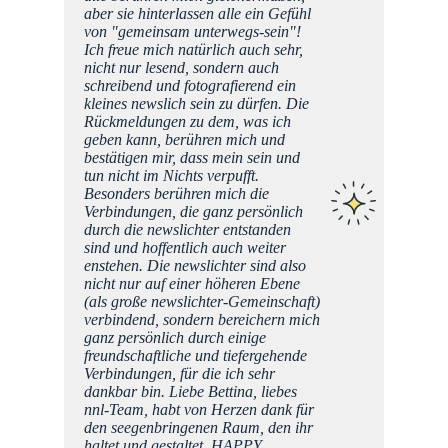
on,
aber sie hinterlassen alle ein Gefühl
n
von "gemeinsam unterwegs-sein"!
t
Ich freue mich natürlich auch sehr,
nem
nicht nur lesend, sondern auch
s Stück
schreibend und fotografierend ein
rthday
kleines newslich sein zu dürfen. Die
 von
Rückmeldungen zu dem, was ich
!!
geben kann, berühren mich und
bestätigen mir, dass mein sein und
tun nicht im Nichts verpufft.
Besonders berühren mich die
Verbindungen, die ganz persönlich
durch die newslichter entstanden
sind und hoffentlich auch weiter
enstehen. Die newslichter sind also
nicht nur auf einer höheren Ebene
(als große newslichter-Gemeinschaft)
verbindend, sondern bereichern mich
ganz persönlich durch einige
freundschaftliche und tiefergehende
Verbindungen, für die ich sehr
dankbar bin. Liebe Bettina, liebes
nnl-Team, habt von Herzen dank für
den seegenbringenen Raum, den ihr
haltet und gestaltet. HAPPY