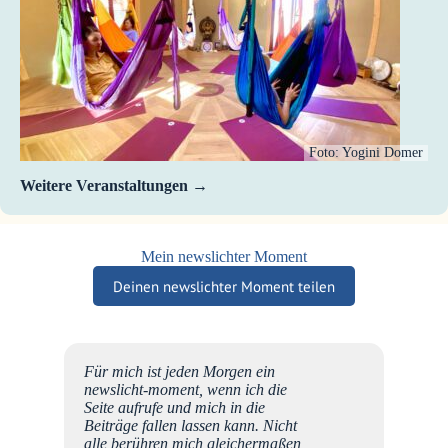
Foto: Yogini Domer
Weitere Veranstaltungen
Mein newslichter Moment
Deinen newslichter Moment teilen
u einem
Für mich ist jeden Morgen ein
in
newslicht-moment, wenn ich die
rn
Seite aufrufe und mich in die
Beiträge fallen lassen kann. Nicht
alle berühren mich gleichermaßen,