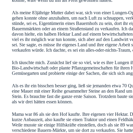
könnte, wäre wenn du ihn als Preis gewonnen hättest.
Als meine 83jährige Mutter dabei war, sich von einer Lungen-
gehen konnte ohne anzuhalten, um nach Luft zu schnappen, verkü
stünde, sei es, Eigentümerin eines Bauernhofs zu sein, dort ihr
Bauernmärkten oder an einem Straßenstand zu verkaufen. Ich dacht
davon hielte, ein halben Hektar Land auf einem bewirtschaftete
viel es ihr möglich war tun konnte, sich aber auf den Landwirt ver
sei. Sie sagte, es müsse ihr eigenes Land und ihre eigene Arbeit 
verkaufen würde. Ich dachte, es sei ein alles-oder-nichts-Traum,
Ich täuschte mich. Zunächst lief sie so viel, wie es ihre Lungen i
Bio-Landwirtschaft oder plante Pflanzgemeinschaften für ihren Ho
Gemüsegarten und probierte einige der Sachen, die sich sich ange
Als es ihr ein bisschen besser ging, ließ sie jemanden etwa 70 Q
eine Mauer mit einer Reihe gesammelter Steine an den Rand um 
Stein. Es brauchte fast die ganze erste Saison. Trotzdem baute s
als wir drei hätten essen können.
Mama war 86 als sie den Hof kaufte. Ihre eigenen vier Hektar. 
kurze Anbauzeit, also kaufte sie einen Traktor und einen Feldhä
Weile musste sie einige Hilfskräfte einstellen, doch als sie 89 war,
verschiedene Bauern-Märkte, um sie dort zu verkaufen. Sie hatte 