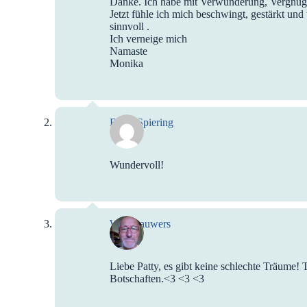
Danke. Ich habe mit Verwunderung, Vergnüg
Jetzt fühle ich mich beschwingt, gestärkt u
sinnvoll .
Ich verneige mich
Namaste
Monika
Björn Spiering
Wundervoll!
Wim Lauwers
Liebe Patty, es gibt keine schlechte Träume!
Botschaften.<3 <3 <3