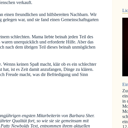
enschen verkauft.
Lic
n einen freundlichen und hilfsbereiten Nachbarn. Wir
ung gelegen war, und sie fand einen Gemeinschaftsgarten
inem schlechten. Mama liebte beinah jeden Teil des
aren unerquicklich und erforderte Hilfe. Aber das
och nach dem übrigen Teil dieses beinah unmöglichen
. Wenns keinen Spaß macht, klär ob es ein schlechter
t hat, ist es Zeit damit anzufangen, Dinge zu klären.
lich Freude macht, was dir Befriedigung und Sinn
Ein
Zu
ein
in
Mo
Mo
angjährigen engsten Mitarbeiterin von Barbara Sher.
sch
rter Qualität fort, so wie sie sie gemeinsam mit
ein
.
Patty Newbolds Text, entnommen ihrem aktuellen
12