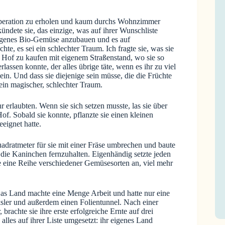
Operation zu erholen und kaum durchs Wohnzimmer
ndete sie, das einzige, was auf ihrer Wunschliste
 eigenes Bio-Gemüse anzubauen und es auf
e, es sei ein schlechter Traum. Ich fragte sie, was sie
n Hof zu kaufen mit eigenem Straßenstand, wo sie so
lassen konnte, der alles übrige täte, wenn es ihr zu viel
sein. Und dass sie diejenige sein müsse, die die Früchte
 ein magischer, schlechter Traum.
hr erlaubten. Wenn sie sich setzen musste, las sie über
f. Sobald sie konnte, pflanzte sie einen kleinen
eignet hatte.
uadratmeter für sie mit einer Fräse umbrechen und baute
die Kaninchen fernzuhalten. Eigenhändig setzte jeden
ie eine Reihe verschiedener Gemüsesorten an, viel mehr
Das Land machte eine Menge Arbeit und hatte nur eine
ksler und außerdem einen Folientunnel. Nach einer
 brachte sie ihre erste erfolgreiche Ernte auf drei
alles auf ihrer Liste umgesetzt: ihr eigenes Land