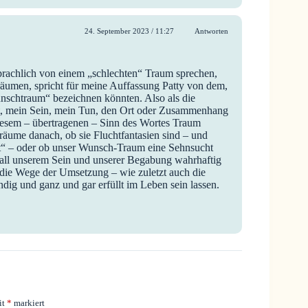
24. September 2023 / 11:27
Antworten
prachlich von einem „schlechten“ Traum sprechen,
räumen, spricht für meine Auffassung Patty von dem,
unschtraum“ bezeichnen könnten. Also als die
st, mein Sein, mein Tun, den Ort oder Zusammenhang
esem – übertragenen – Sinn des Wortes Traum
räume danach, ob sie Fluchtfantasien sind – und
ht“ – oder ob unser Wunsch-Traum eine Sehnsucht
 all unserem Sein und unserer Begabung wahrhaftig
 die Wege der Umsetzung – wie zuletzt auch die
dig und ganz und gar erfüllt im Leben sein lassen.
it
*
markiert