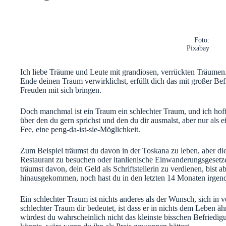
Foto:
Pixabay
Ich liebe Träume und Leute mit grandiosen, verrückten Träume
Ende deinen Traum verwirklichst, erfüllt dich das mit großer Befr
Freuden mit sich bringen.
Doch manchmal ist ein Traum ein schlechter Traum, und ich hoffe 
über den du gern sprichst und den du dir ausmalst, aber nur als
Fee, eine peng-da-ist-sie-Möglichkeit.
Zum Beispiel träumst du davon in der Toskana zu leben, aber die 
Restaurant zu besuchen oder itanlienische Einwanderungsgesetze 
träumst davon, dein Geld als Schriftstellerin zu verdienen, bist
hinausgekommen, noch hast du in den letzten 14 Monaten irgend
Ein schlechter Traum ist nichts anderes als der Wunsch, sich in 
schlechter Traum dir bedeutet, ist dass er in nichts dem Leben äh
würdest du wahrscheinlich nicht das kleinste bisschen Befriedigu