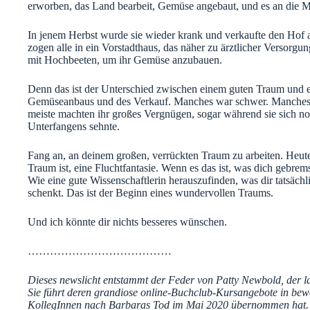
erworben, das Land bearbeit, Gemüse angebaut, und es an die M
In jenem Herbst wurde sie wieder krank und verkaufte den Hof a
zogen alle in ein Vorstadthaus, das näher zu ärztlicher Versorg
mit Hochbeeten, um ihr Gemüse anzubauen.
Denn das ist der Unterschied zwischen einem guten Traum und e
Gemüseanbaus und des Verkauf. Manches war schwer. Manches w
meiste machten ihr großes Vergnügen, sogar während sie sich n
Unterfangens sehnte.
Fang an, an deinem großen, verrückten Traum zu arbeiten. Heute
Traum ist, eine Fluchtfantasie. Wenn es das ist, was dich gebrems
Wie eine gute Wissenschaftlerin herauszufinden, was dir tatsäch
schenkt. Das ist der Beginn eines wundervollen Traums.
Und ich könnte dir nichts besseres wünschen.
…………………………
………
Dieses newslicht entstammt der Feder von Patty Newbold, der l
Sie führt deren grandiose online-Buchclub-Kursangebote in bewäh
KollegInnen nach Barbaras Tod im Mai 2020 übernommen hat