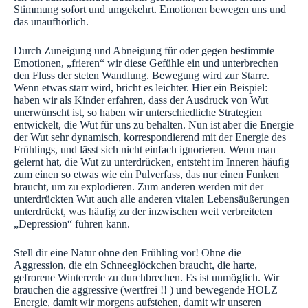
Stimmung sofort und umgekehrt. Emotionen bewegen uns und
das unaufhörlich.
Durch Zuneigung und Abneigung für oder gegen bestimmte
Emotionen, „frieren“ wir diese Gefühle ein und unterbrechen
den Fluss der steten Wandlung. Bewegung wird zur Starre.
Wenn etwas starr wird, bricht es leichter. Hier ein Beispiel:
haben wir als Kinder erfahren, dass der Ausdruck von Wut
unerwünscht ist, so haben wir unterschiedliche Strategien
entwickelt, die Wut für uns zu behalten. Nun ist aber die Energie
der Wut sehr dynamisch, korrespondierend mit der Energie des
Frühlings, und lässt sich nicht einfach ignorieren. Wenn man
gelernt hat, die Wut zu unterdrücken, entsteht im Inneren häufig
zum einen so etwas wie ein Pulverfass, das nur einen Funken
braucht, um zu explodieren. Zum anderen werden mit der
unterdrückten Wut auch alle anderen vitalen Lebensäußerungen
unterdrückt, was häufig zu der inzwischen weit verbreiteten
„Depression“ führen kann.
Stell dir eine Natur ohne den Frühling vor! Ohne die
Aggression, die ein Schneeglöckchen braucht, die harte,
gefrorene Wintererde zu durchbrechen. Es ist unmöglich. Wir
brauchen die aggressive (wertfrei !! ) und bewegende HOLZ
Energie, damit wir morgens aufstehen, damit wir unseren