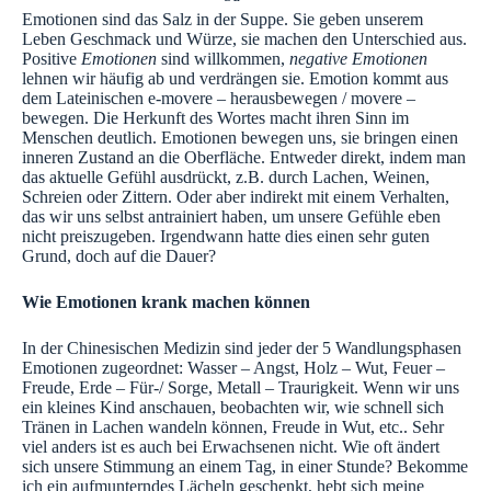
Emotionen sind das Salz in der Suppe. Sie geben unserem
Leben Geschmack und Würze, sie machen den Unterschied aus.
Positive
Emotionen
sind willkommen,
negative Emotionen
lehnen wir häufig ab und verdrängen sie. Emotion kommt aus
dem Lateinischen e-movere – herausbewegen / movere –
bewegen.
Die Herkunft des Wortes macht ihren Sinn im
Menschen deutlich. Emotionen bewegen uns, sie bringen einen
inneren Zustand an die Oberfläche. Entweder direkt, indem man
das aktuelle Gefühl ausdrückt, z.B. durch Lachen, Weinen,
Schreien oder Zittern. Oder aber indirekt mit einem Verhalten,
das wir uns selbst antrainiert haben, um unsere Gefühle eben
nicht preiszugeben. Irgendwann hatte dies einen sehr guten
Grund, doch auf die Dauer?
Wie Emotionen krank machen können
In der Chinesischen Medizin sind jeder der 5 Wandlungsphasen
Emotionen zugeordnet: Wasser – Angst, Holz – Wut, Feuer –
Freude, Erde – Für-/ Sorge, Metall – Traurigkeit. Wenn wir uns
ein kleines Kind anschauen, beobachten wir, wie schnell sich
Tränen in Lachen wandeln können, Freude in Wut, etc.. Sehr
viel anders ist es auch bei Erwachsenen nicht. Wie oft ändert
sich unsere Stimmung an einem Tag, in einer Stunde? Bekomme
ich ein aufmunterndes Lächeln geschenkt, hebt sich meine