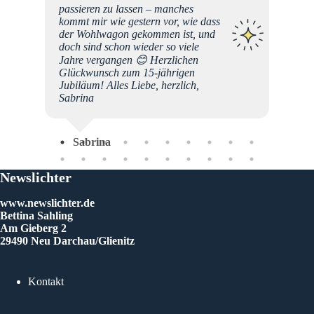
-
passieren zu lassen – manches
 "das
kommt mir wie gestern vor, wie dass
liebe
der Wohlwagon gekommen ist, und
hstum
doch sind schon wieder so viele
eren
Jahre vergangen 😊 Herzlichen
Glückwunsch zum 15-jährigen
Jubiläum! Alles Liebe, herzlich,
Sabrina
Sabrina
Newslichter
www.newslichter.de
Bettina Sahling
Am Gieberg 2
29490 Neu Darchau/Glienitz
Kontakt