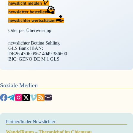
newslicht melden
newsletter bestellen
newslichter wertschätzen
Oder per Überweisung
newslichter Bettina Sahling
GLS Bank IBAN:
DE26 4306 0967 4049 386600
BIC: GENO DE M 1 GLS
Soziale Medien
Partner/In der Newslichter
WandelRaum – Therapiehof im Chiemgau