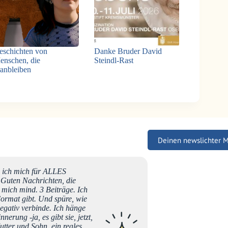
eschichten von
Danke Bruder David
enschen, die
Steindl-Rast
ranbleiben
Deinen newslichter 
e ich mich für ALLES
Auf dem
 Guten Nachrichten, die
und ich
 mich mind. 3 Beiträge. Ich
im näch
Format gibt. Und spüre, wie
liebe B
egativ verbinde. Ich hänge
rung -ja, es gibt sie, jetzt,
utter und Sohn, ein reales