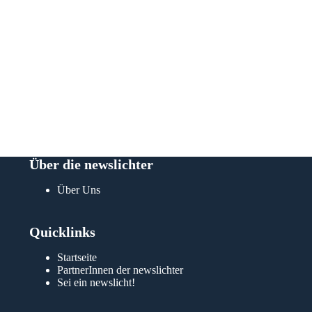
habe mi
so-sei
DANK
Imk
Über die newslichter
Über Uns
Quicklinks
Startseite
PartnerInnen der newslichter
Sei ein newslicht!