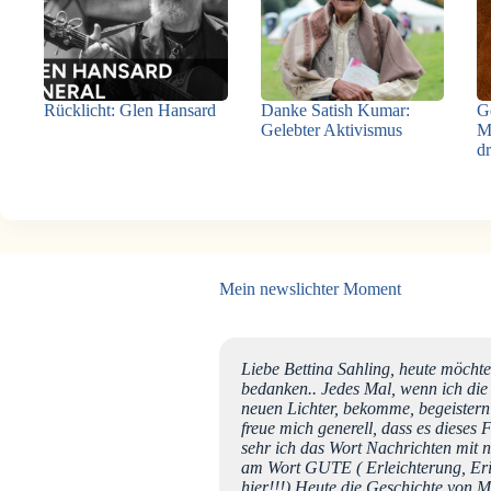
Rücklicht: Glen Hansard
Danke Satish Kumar:
G
Gelebter Aktivismus
M
d
Mein newslichter Moment
wslichter-Gemeinschaft, ich
Liebe Bettina Sahling, heute möcht
eit fast zehn Jahren und bin
bedanken.. Jedes Mal, wenn ich die
nderbaren Beiträge ihr aus
neuen Lichter, bekomme, begeistern
n gut zu meiner
freue mich generell, dass es dieses 
r immer wieder Freude und
sehr ich das Wort Nachrichten mit n
ichter, die berührenden
am Wort GUTE ( Erleichterung, Erinne
e der Zeit habe ich mir
hier!!!) Heute die Geschichte von M