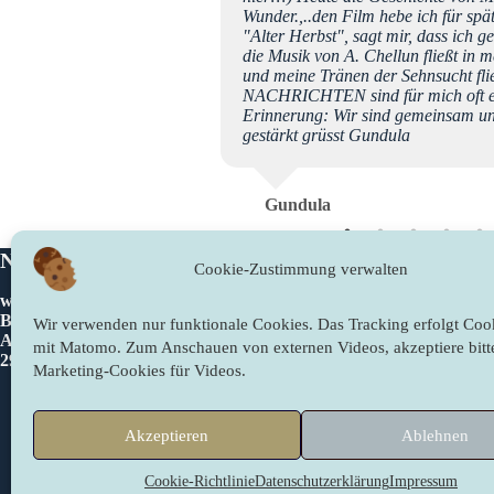
g schöner Texte
Wunder.,..den Film hebe ich für spä
e, der mich besonders tief
"Alter Herbst", sagt mir, dass ich ge
tweite Botschaftensammlung
die Musik von A. Chellun fließt in
zu Tränen gerührt. Die
und meine Tränen der Sehnsucht fl
ler Lichtpunkt in dieser
NACHRICHTEN sind für mich oft ein
hte euch von Herzen dafür
Erinnerung: Wir sind gemeinsam un
a aus der Nähe von Hamburg
gestärkt grüsst Gundula
Gundula
Newslichter
Rechtliches
Cookie-Zustimmung verwalten
www.newslichter.de
Impressum
Bettina Sahling
Datenschutzer
Wir verwenden nur funktionale Cookies. Das Tracking erfolgt Cook
Am Gieberg 2
Cookie-Richtli
mit Matomo. Zum Anschauen von externen Videos, akzeptiere bitt
29490 Neu Darchau/Glienitz
Marketing-Cookies für Videos.
Kontakt
Akzeptieren
Ablehnen
Cookie-Richtlinie
Datenschutzerklärung
Impressum
Newsletter abonnieren