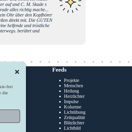
Jumana
ter auf und C. M. Skade s
rade alles richtig mache...
 mein Ohr über den Kopfhörer
ießen direkt mit. Die GUTEN
e helfende und tröstliche
terwegs. berührt und
Feeds
Projekte
klärung
Menschen
ie-frei
nie
Heilung
e die
Herzlichter
Impulse
Kolumne
Lichtübung
Zeitqualität
Blitzlichter
Lichtbild