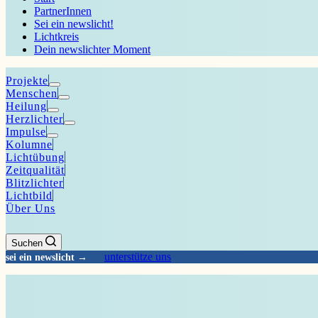
PartnerInnen
Sei ein newslicht!
Lichtkreis
Dein newslichter Moment
Projekte
Menschen
Heilung
Herzlichter
Impulse
Kolumne
Lichtübung
Zeitqualität
Blitzlichter
Lichtbild
Über Uns
Suchen
unterstütze uns