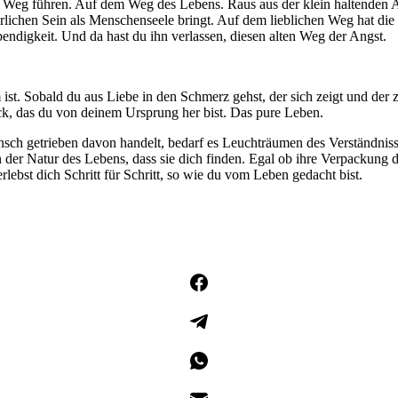
n Weg führen. Auf dem Weg des Lebens. Raus aus der klein haltenden Ang
ürlichen Sein als Menschenseele bringt. Auf dem lieblichen Weg hat die
ebendigkeit. Und da hast du ihn verlassen, diesen alten Weg der Angst.
st. Sobald du aus Liebe in den Schmerz gehst, der sich zeigt und der 
ck, das du von deinem Ursprung her bist. Das pure Leben.
Mensch getrieben davon handelt, bedarf es Leuchträumen des Verständnis
der Natur des Lebens, dass sie dich finden. Egal ob ihre Verpackung dir 
rlebst dich Schritt für Schritt, so wie du vom Leben gedacht bist.