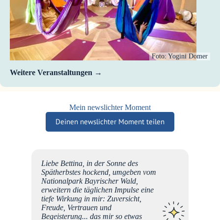
Foto: Yogini Domer
Weitere Veranstaltungen
Mein newslichter Moment
Deinen newslichter Moment teilen
möchte
Liebe Bettina, in der Sonne des
..
Spätherbstes hockend, umgeben vom
n
Nationalpark Bayrischer Wald,
,
erweitern die täglichen Impulse eine
nd. 3
tiefe Wirkung in mir: Zuversicht,
ll,
Freude, Vertrauen und
nd
Begeisterung... das mir so etwas