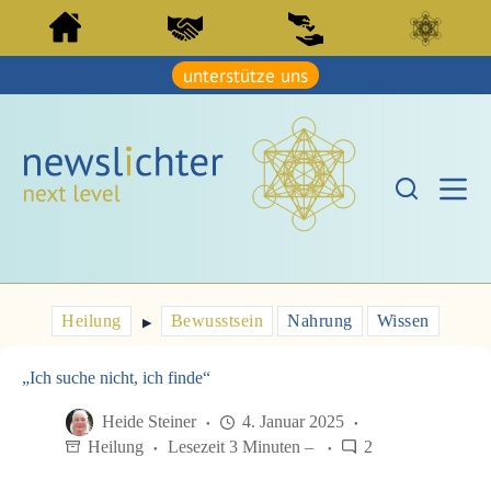
Z
Z
u
u
m
m
I
unterstütze uns
I
n
n
h
h
a
a
l
l
t
t
s
s
p
p
r
r
i
i
n
n
g
g
e
e
Heilung
Bewusstsein
Nahrung
Wissen
n
▶︎
n
„Ich suche nicht, ich finde“
Heide Steiner
4. Januar 2025
Heilung
Lesezeit 3 Minuten –
2