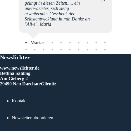
gelingt in diesen Zeiten..... ein
nde.
unerwartetes, sich stetig
erweiterndes Geschenk der
Su
 es
Selbstentwicklung in mir. Danke an
e
"All-e". Maria
hn, ein
e ich
e s
Maria
ich
ie
 mein
Newslichter
meine
irekt
www.newslichter.de
HTEN
Bettina Sahling
e und
Am Gieberg 2
d
29490 Neu Darchau/Glienitz
t und
Kontakt
Newsletter abonnieren