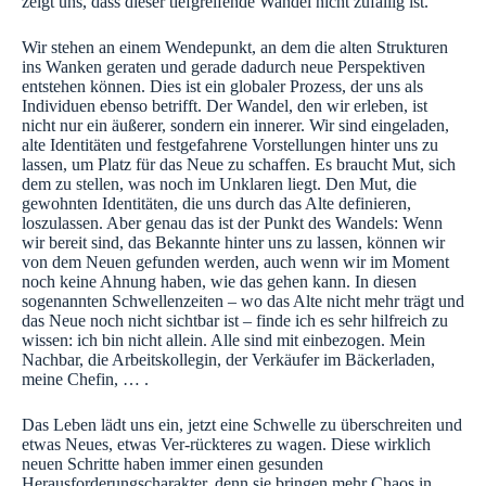
zeigt uns, dass dieser tiefgreifende Wandel nicht zufällig ist.
Wir stehen an einem Wendepunkt, an dem die alten Strukturen
ins Wanken geraten und gerade dadurch neue Perspektiven
entstehen können. Dies ist ein globaler Prozess, der uns als
Individuen ebenso betrifft. Der Wandel, den wir erleben, ist
nicht nur ein äußerer, sondern ein innerer. Wir sind eingeladen,
alte Identitäten und festgefahrene Vorstellungen hinter uns zu
lassen, um Platz für das Neue zu schaffen. Es braucht Mut, sich
dem zu stellen, was noch im Unklaren liegt. Den Mut, die
gewohnten Identitäten, die uns durch das Alte definieren,
loszulassen. Aber genau das ist der Punkt des Wandels: Wenn
wir bereit sind, das Bekannte hinter uns zu lassen, können wir
von dem Neuen gefunden werden, auch wenn wir im Moment
noch keine Ahnung haben, wie das gehen kann. In diesen
sogenannten Schwellenzeiten – wo das Alte nicht mehr trägt und
das Neue noch nicht sichtbar ist – finde ich es sehr hilfreich zu
wissen: ich bin nicht allein. Alle sind mit einbezogen. Mein
Nachbar, die Arbeitskollegin, der Verkäufer im Bäckerladen,
meine Chefin, … .
Das Leben lädt uns ein, jetzt eine Schwelle zu überschreiten und
etwas Neues, etwas Ver-rückteres zu wagen. Diese wirklich
neuen Schritte haben immer einen gesunden
Herausforderungscharakter, denn sie bringen mehr Chaos in