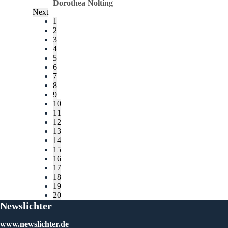
Dorothea Nolting
Next
gie so
1
immer
2
h die
3
ichtern
4
sehr
5
aktale
6
um und
7
izah…
8
… und
9
… all
10
11
 jetzt
12
omente,
13
 wollen.
14
 und
15
insatz
16
lichst
17
18
19
20
Newslichter
www.newslichter.de