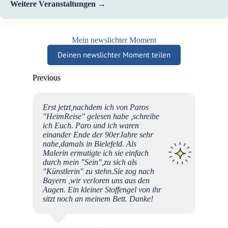
Weitere Veranstaltungen
Mein newslichter Moment
Deinen newslichter Moment teilen
Previous
Erst jetzt,nachdem ich von Paros
"HeimReise" gelesen habe ,schreibe
n 3
ich Euch. Paro und ich waren
Yantra
einander Ende der 90erJahre sehr
ini
nahe,damals in Bielefeld. Als
ses
Malerin ermutigte ich sie einfach
m zu
durch mein "Sein",zu sich als
es
"Künstlerin" zu stehn.Sie zog nach
u
Bayern ,wir verloren uns aus den
ns Cube
Augen. Ein kleiner Stoffengel von ihr
sitzt noch an meinem Bett. Danke!
Hei
reise
perfekt