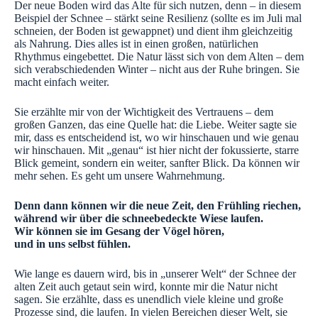
Der neue Boden wird das Alte für sich nutzen, denn – in diesem
Beispiel der Schnee – stärkt seine Resilienz (sollte es im Juli mal
schneien, der Boden ist gewappnet) und dient ihm gleichzeitig
als Nahrung. Dies alles ist in einen großen, natürlichen
Rhythmus eingebettet. Die Natur lässt sich von dem Alten – dem
sich verabschiedenden Winter – nicht aus der Ruhe bringen. Sie
macht einfach weiter.
Sie erzählte mir von der Wichtigkeit des Vertrauens – dem
großen Ganzen, das eine Quelle hat: die Liebe. Weiter sagte sie
mir, dass es entscheidend ist, wo wir hinschauen und wie genau
wir hinschauen. Mit „genau“ ist hier nicht der fokussierte, starre
Blick gemeint, sondern ein weiter, sanfter Blick. Da können wir
mehr sehen. Es geht um unsere Wahrnehmung.
Denn dann können wir die neue Zeit, den Frühling riechen,
während wir über die schneebedeckte Wiese laufen.
Wir können sie im Gesang der Vögel hören,
und in uns selbst fühlen.
Wie lange es dauern wird, bis in „unserer Welt“ der Schnee der
alten Zeit auch getaut sein wird, konnte mir die Natur nicht
sagen. Sie erzählte, dass es unendlich viele kleine und große
Prozesse sind, die laufen. In vielen Bereichen dieser Welt, sie