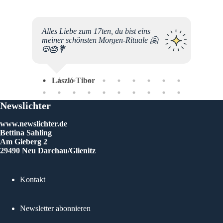
r
Alles Liebe zum 17ten, du bist eins
er,
meiner schönsten Morgen-Rituale 🤗
, seid
😻🎂💐
für
 sooo
László Tibor
, wenn
g Rente
noch
Newslichter
n. (hab
h nicht
www.newslichter.de
lichte
Bettina Sahling
Am Gieberg 2
29490 Neu Darchau/Glienitz
Kontakt
An
Newsletter abonnieren