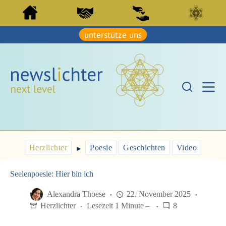
Z
Z
u
u
m
m
I
unterstütze uns
I
n
n
h
h
a
a
l
l
t
t
s
s
p
p
r
r
i
i
n
n
g
g
e
e
Herzlichter
Poesie
Geschichten
Video
n
▶︎
n
Seelenpoesie: Hier bin ich
Alexandra Thoese
22. November 2025
Herzlichter
Lesezeit 1 Minute –
8