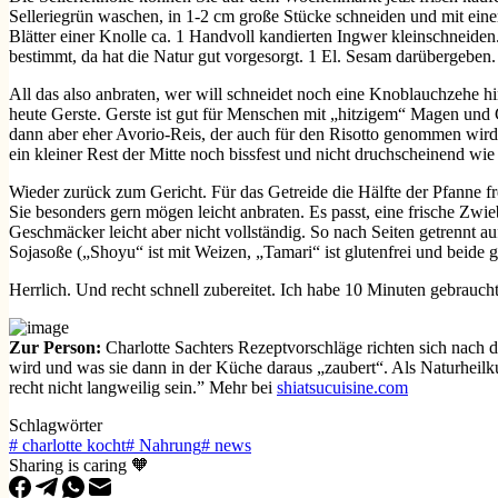
Selleriegrün waschen, in 1-2 cm große Stücke schneiden und mit eine
Blätter einer Knolle ca. 1 Handvoll kandierten Ingwer kleinschneide
bestimmt, da hat die Natur gut vorgesorgt. 1 El. Sesam darübergeben
All das also anbraten, wer will schneidet noch eine Knoblauchzehe hi
heute Gerste. Gerste ist gut für Menschen mit „hitzigem“ Magen und G
dann aber eher Avorio-Reis, der auch für den Risotto genommen wird. 
ein kleiner Rest der Mitte noch bissfest und nicht druchscheinend wie
Wieder zurück zum Gericht. Für das Getreide die Hälfte der Pfanne f
Sie besonders gern mögen leicht anbraten. Es passt, eine frische Zwie
Geschmäcker leicht aber nicht vollständig. So nach Seiten getrennt 
Sojasoße („Shoyu“ ist mit Weizen, „Tamari“ ist glutenfrei und beide 
Herrlich. Und recht schnell zubereitet. Ich habe 10 Minuten gebraucht
Zur Person:
Charlotte Sachters Rezeptvorschläge richten sich nach
wird und was sie dann in der Küche daraus „zaubert“. Als Naturheilku
recht nicht langweilig sein.” Mehr bei
shiatsucuisine.com
Schlagwörter
#
charlotte kocht
#
Nahrung
#
news
Sharing is caring 🧡