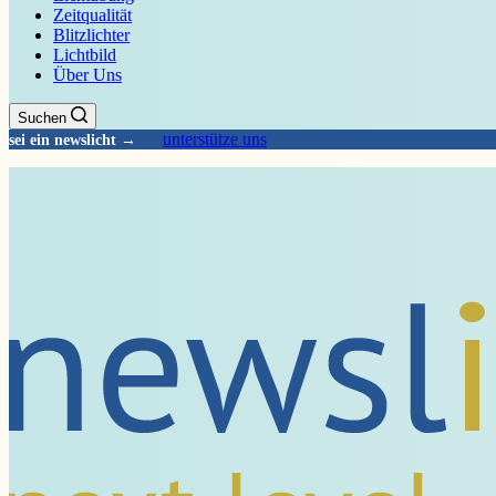
Zeitqualität
Blitzlichter
Lichtbild
Über Uns
Suchen
unterstütze uns