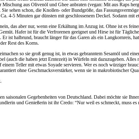
r Mischung aus Olivenöl und Ghee anbraten (vegan: Mit aus Raps herge
n. Sie sehen schon, die Knollen- oder Bundgröße, das Fassungsvermögen
. Ca. 4-5 Minuten gar dünsten mit geschlossenem Deckel. Sodann mit et
nein, das aber nur, wenn eine Erkältung im Anzug ist. Ohne ist es feine
emüt. Hafer ist für die Verfrorenen geeignet und Hirse ist für Tägliche
Er ist halbrund, braucht länger für das Garen als ein Langkornreis, ha
 der Rest des Korns.
reimachen so sie groß genug ist, in etwas gebranntem Sesamöl und eine
bel (auch die haben jetzt Erntezeit) in Würfeln mit dazuzugeben. Alles
auf einem Teller mit etwas Soyade servieren. Wer es noch würziger br
garantiert ohne Geschmacksverstärker, wenn sie in makrobiotischer Qual
.
 den saisonalen Gegebenheiten von Deutschland. Dabei möchte sie Ihn
ndlerin und Genießerin ist ihr Credo: “Nur weil es schmeckt, muss es n