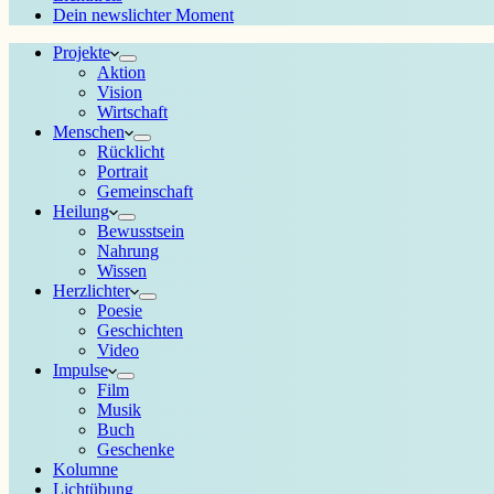
Dein newslichter Moment
Projekte
Aktion
Vision
Wirtschaft
Menschen
Rücklicht
Portrait
Gemeinschaft
Heilung
Bewusstsein
Nahrung
Wissen
Herzlichter
Poesie
Geschichten
Video
Impulse
Film
Musik
Buch
Geschenke
Kolumne
Lichtübung