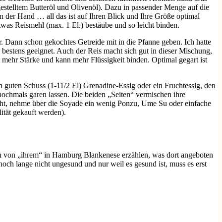
stelltem Butteröl und Olivenöl).
Dazu in passender Menge auf die
 der Hand … all das ist auf Ihren Blick und Ihre Größe optimal
was Reismehl (max. 1 El.) bestäube und so leicht binden.
r. Dann schon gekochtes Getreide mit in die Pfanne geben. Ich hatte
 bestens geeignet. Auch der Reis macht sich gut in dieser Mischung,
t mehr Stärke und kann mehr Flüssigkeit binden. Optimal gegart ist
n guten Schuss (1-11/2 El) Grenadine-Essig oder ein Fruchtessig, den
 nochmals garen lassen. Die beiden „Seiten“ vermischen ihre
aucht, nehme über die Soyade ein wenig Ponzu, Ume Su oder einfache
ität gekauft werden).
en von „ihrem“ in Hamburg Blankenese erzählen, was dort angeboten
och lange nicht ungesund und nur weil es gesund ist, muss es erst