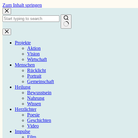
Zum
Zum Inhalt springen
Inhalt
springen
Keine
Ergebnisse
Projekte
Aktion
Vision
Wirtschaft
Menschen
Rücklicht
Portrait
Gemeinschaft
Heilung
Bewusstsein
Nahrung
Wissen
Herzlichter
Poesie
Geschichten
Video
Impulse
Film