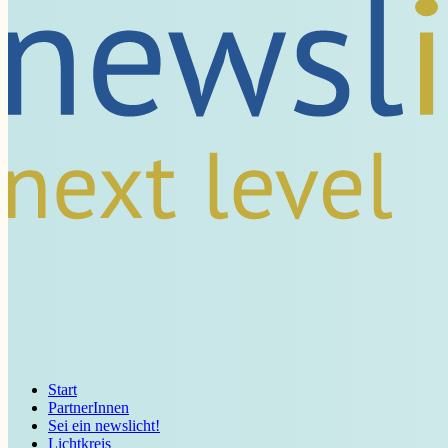
Start
PartnerInnen
Sei ein newslicht!
Lichtkreis