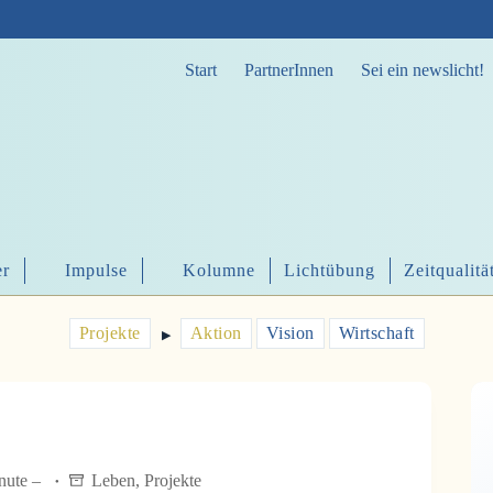
Start
PartnerInnen
Sei ein newslicht!
er
Impulse
Kolumne
Lichtübung
Zeitqualitä
Projekte
Aktion
Vision
Wirtschaft
▶︎
inute –
Leben
,
Projekte