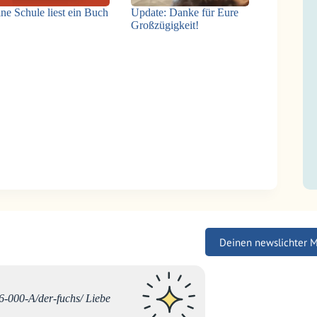
ne Schule liest ein Buch
Update: Danke für Eure
Großzügigkeit!
Deinen newslichter 
Liebe B
6-000-A/der-fuchs/ Liebe
Komment
Namen v