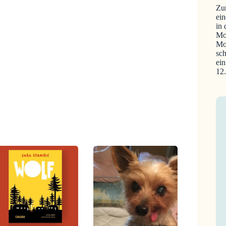
Zu
ein
in
Mo
Mo
sch
ein
12