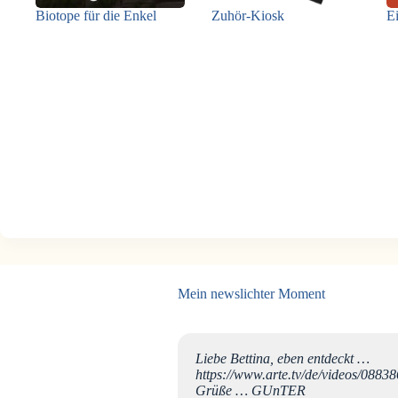
Biotope für die Enkel
Zuhör-Kiosk
Ei
Mein newslichter Moment
ar jener Augenblick, als
Liebe Bettina, eben entdeckt …
ffentlichen. Eine
https://www.arte.tv/de/videos/08838
ten Energien, dem fein
Grüße … GUnTER