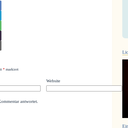
Lic
it
*
markiert
Website
Kommentar antwortet.
Ein