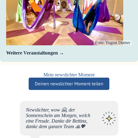
Foto: Yogini Domer
Weitere Veranstaltungen
Mein newslichter Moment
Deinen newslichter Moment teilen
 dich
Newslichter, wow 🤗, der
er auf
Sonnenschein am Morgen, welch
re
eine Freude. Danke dir Bettina,
 so
danke dem ganzen Team 🙏💖
tige
elernt