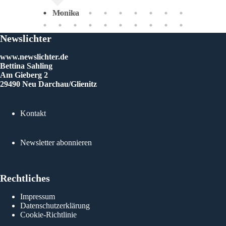
des
Monika
h die
dir,
Newslichter
aft
chter
www.newslichter.de
IEBE
Bettina Sahling
Am Gieberg 2
29490 Neu Darchau/Glienitz
Ma
Kontakt
Newsletter abonnieren
Rechtliches
Impressum
Datenschutzerklärung
Cookie-Richtlinie