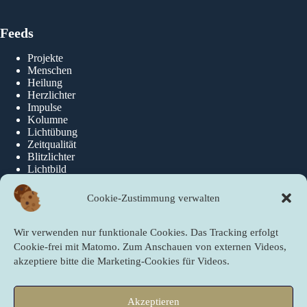
Feeds
Projekte
Menschen
Heilung
Herzlichter
Impulse
Kolumne
Lichtübung
Zeitqualität
Blitzlichter
Lichtbild
Cookie-Zustimmung verwalten
Über die newslichter
Wir verwenden nur funktionale Cookies. Das Tracking erfolgt
Über Uns
Cookie-frei mit Matomo. Zum Anschauen von externen Videos,
akzeptiere bitte die Marketing-Cookies für Videos.
Quicklinks
Akzeptieren