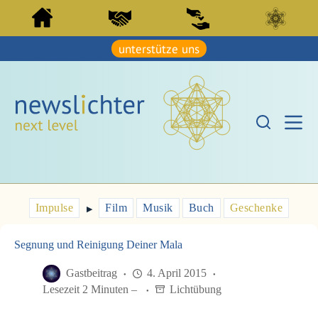
Z
Z
u
u
m
m
I
unterstütze uns
I
n
n
h
h
a
a
l
l
t
t
s
s
p
p
r
r
i
i
n
n
g
g
e
e
Impulse
Film
Musik
Buch
Geschenke
n
▶︎
n
Segnung und Reinigung Deiner Mala
Gastbeitrag
4. April 2015
Lesezeit 2 Minuten –
Lichtübung