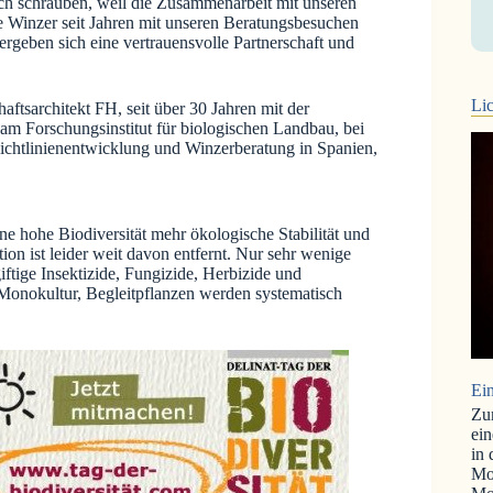
ch schrauben, weil die Zusammenarbeit mit unseren
ie Winzer seit Jahren mit unseren Beratungsbesuchen
 ergeben sich eine vertrauensvolle Partnerschaft und
Lic
tsarchitekt FH, seit über 30 Jahren mit der
t am Forschungsinstitut für biologischen Landbau, bei
r Richtlinienentwicklung und Winzerberatung in Spanien,
ne hohe Biodiversität mehr ökologische Stabilität und
on ist leider weit davon entfernt. Nur sehr wenige
ftige Insektizide, Fungizide, Herbizide und
 Monokultur, Begleitpflanzen werden systematisch
Ein
Zu
ein
in
Mo