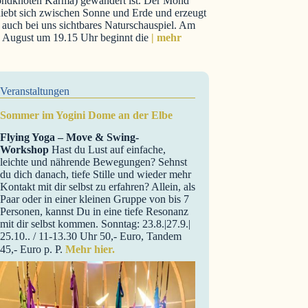
ndknoten Karma) gewandert ist. Der Mond
iebt sich zwischen Sonne und Erde und erzeugt
 auch bei uns sichtbares Naturschauspiel. Am
. August um 19.15 Uhr beginnt die
| mehr
Veranstaltungen
Sommer im Yogini Dome an der Elbe
Flying Yoga – Move & Swing-
Workshop
Hast du Lust auf einfache,
leichte und nährende Bewegungen? Sehnst
du dich danach, tiefe Stille und wieder mehr
Kontakt mit dir selbst zu erfahren? Allein, als
Paar oder in einer kleinen Gruppe von bis 7
Personen, kannst Du in eine tiefe Resonanz
mit dir selbst kommen. Sonntag: 23.8.|27.9.|
25.10.. / 11-13.30 Uhr 50,- Euro, Tandem
45,- Euro p. P.
Mehr hier.