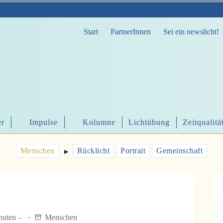
Start
PartnerInnen
Sei ein newslicht!
er
Impulse
Kolumne
Lichtübung
Zeitqualitä
Menschen
Rücklicht
Portrait
Gemeinschaft
▶︎
inuten –
Menschen