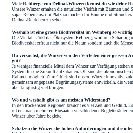
Viele Rebberge von Delinat-Winzern kennst du wie deine Ho
Unsere Winzer erhalten die natürliche Vielfalt mit Bäumen und S
sogar Reben aus, um Platz zu machen für Bäume und Sträucher.
Delinat-Betrieben zu sehen.
Weshalb ist eine grosse Biodiversität im Weinberg so wichtig
Die Vielfalt stärkt das Ökosystem Rebberg, wodurch Schadorgani
Biodiversität erfreut nicht nur die Natur, sondern auch die Mens
Du versuchst, die Winzer von den Vorteilen einer grossen Art
gut?
Je weniger finanzielle Mittel dem Winzer zur Verfügung stehen un
System für die Zukunft aufzubauen. Oft sind die ökonomischen Z
Rahmen möglich. Zum Glück sind unsere Winzer innovativ, zuku
gemeinsam angepasste Begrünungssysteme entwickeln, die wenig k
aber langfristig viel bringen.
Wo und weshalb gibt es am meisten Widerstand?
In den trockensten Regionen braucht es viel Zeit und Geduld. Es
oft erst nach mehreren Einsaaten verschiedener Begleitkräuter erre
Winzer über Jahre begleite.
Schätzen die Winzer die hohen Anforderungen und die inte