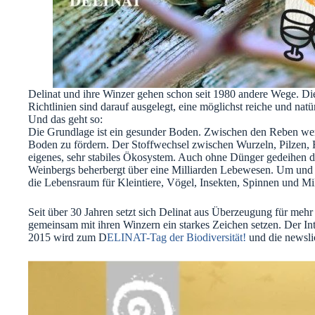
Delinat und ihre Winzer gehen schon seit 1980 andere Wege. D
Richtlinien sind darauf ausgelegt, eine möglichst reiche und nat
Und das geht so:
Die Grundlage ist ein gesunder Boden. Zwischen den Reben werd
Boden zu fördern. Der Stoffwechsel zwischen Wurzeln, Pilzen, 
eigenes, sehr stabiles Ökosystem. Auch ohne Dünger gedeihen d
Weinbergs beherbergt über eine Milliarden Lebewesen. Um un
die Lebensraum für Kleintiere, Vögel, Insekten, Spinnen und Mi
Seit über 30 Jahren setzt sich Delinat aus Überzeugung für mehr 
gemeinsam mit ihren Winzern ein starkes Zeichen setzen. Der Int
2015 wird zum D
ELINAT-Tag der Biodiversität!
und die newslic