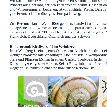
Wir können unsere Anforderungen bei den Richtlinien nur so ho
Winzern auf einer langjährigen Partnerschaft beruht. Dass wir d
und Winzerseminaren begleiten, ist ein wichtiger Pfeiler. Daraus
gute Freundschaften über ganz Europa hinweg.
Zur Person:
Daniel Wyss, 1966 geboren, Landwirt und Landschaf
biologischen Landwirtschaft beschäftigt: in praktischer Tätigkei
bio.inspecta und seit 2002 bei Delinat. Hier ist er zuständig fü
Frankreich, Deutschland, Österreich und der Schweiz.
Hintergrund: Biodiversität im Weinberg
Jeder Weinberg ist ein eigenes Ökosystem. Auch hier bedeutet ei
weniger Probleme mit Schädlingen. Die industrielle Weinprodukti
Tiere und Pflanzen können in einem Umfeld überleben, in dem gi
Kunstdünger eingesetzt werden. Selbst Bioweinbau ist oft reine
weggepflügt, zurück bleibt eine unwirtliche Rebenwüste.