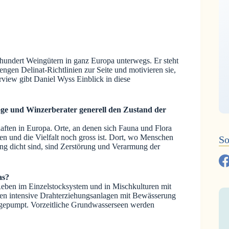
r hundert Weingütern in ganz Europa unterwegs. Er steht
ngen Delinat-Richtlinien zur Seite und motivieren sie,
rview gibt Daniel Wyss Einblick in diese
loge und Winzerberater generell den Zustand der
aften in Europa. Orte, an denen sich Fauna und Flora
n und die Vielfalt noch gross ist. Dort, wo Menschen
So
ung dicht sind, sind Zerstörung und Verarmung der
as?
Reben im Einzelstocksystem und in Mischkulturen mit
en intensive Drahterziehungsanlagen mit Bewässerung
e gepumpt. Vorzeitliche Grundwasserseen werden