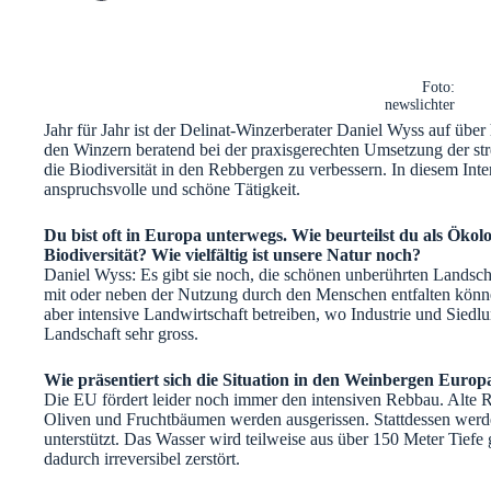
Foto:
newslichter
Jahr für Jahr ist der Delinat-Winzerberater Daniel Wyss auf übe
den Winzern beratend bei der praxisgerechten Umsetzung der stre
die Biodiversität in den Rebbergen zu verbessern. In diesem Inte
anspruchsvolle und schöne Tätigkeit.
Du bist oft in Europa unterwegs. Wie beurteilst du als Öko
Biodiversität? Wie vielfältig ist unsere Natur noch?
Daniel Wyss: Es gibt sie noch, die schönen unberührten Landsch
mit oder neben der Nutzung durch den Menschen entfalten könne
aber intensive Landwirtschaft betreiben, wo Industrie und Siedl
Landschaft sehr gross.
Wie präsentiert sich die Situation in den Weinbergen Europ
Die EU fördert leider noch immer den intensiven Rebbau. Alte 
Oliven und Fruchtbäumen werden ausgerissen. Stattdessen werd
unterstützt. Das Wasser wird teilweise aus über 150 Meter Tief
dadurch irreversibel zerstört.