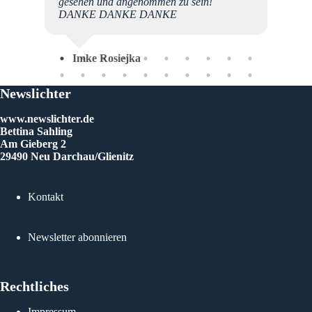
gesehen und angenommen zu sein!
Da
DANKE DANKE DANKE
Imke Rosiejka
Newslichter
www.newslichter.de
Bettina Sahling
Am Gieberg 2
29490 Neu Darchau/Glienitz
Kontakt
Newsletter abonnieren
Rechtliches
Impressum