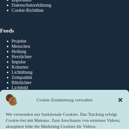
Datenschutzerklärung
Cookie-Richtlinie
Feeds
Projekte
Menschen
Heilung
Herzlichter
Impulse
Kolumne
Lichtübung
Zeitqualität
Blitzlichter
Lichtbild
Cookie-Zustimmung verwalten
Über die newslichter
Wir verwenden nur funktionale Cookies. Das Tracking erfolgt
Über Uns
Cookie-frei mit Matomo. Zum Anschauen von externen Videos,
akzeptiere bitte die Marketing-Cookies für Videos.