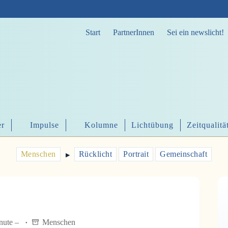
Start
PartnerInnen
Sei ein newslicht!
er
Impulse
Kolumne
Lichtübung
Zeitqualitä
Menschen
Rücklicht
Portrait
Gemeinschaft
▶︎
inute –
Menschen