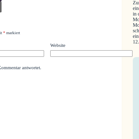
Zu
ein
in
Mo
Mo
sch
it
*
markiert
ein
12
Website
Kommentar antwortet.