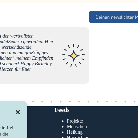
Deinen newslichter 
 der wertvollsten
Liebe B
ndelZeitern geworden. Hier
bevor i
e, wertschätzende
newslic
nen und ein großzügiges
tut so 
wslichter" meinem Empfinden
Liebe G
nd schöner! Happy Birthday
erzen für Euer
Melanie
Feeds
Projekte
klärung
Menschen
ie-frei
nie
Heilung
e die
Herzlichter