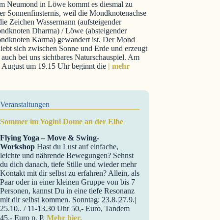
m Neumond in Löwe kommt es diesmal zu
er Sonnenfinsternis, weil die Mondknotenachse
 die Zeichen Wassermann (aufsteigender
ndknoten Dharma) / Löwe (absteigender
ndknoten Karma) gewandert ist. Der Mond
iebt sich zwischen Sonne und Erde und erzeugt
 auch bei uns sichtbares Naturschauspiel. Am
. August um 19.15 Uhr beginnt die
| mehr
Veranstaltungen
Sommer im Yogini Dome an der Elbe
Flying Yoga – Move & Swing-
Workshop
Hast du Lust auf einfache,
leichte und nährende Bewegungen? Sehnst
du dich danach, tiefe Stille und wieder mehr
Kontakt mit dir selbst zu erfahren? Allein, als
Paar oder in einer kleinen Gruppe von bis 7
Personen, kannst Du in eine tiefe Resonanz
mit dir selbst kommen. Sonntag: 23.8.|27.9.|
25.10.. / 11-13.30 Uhr 50,- Euro, Tandem
45,- Euro p. P.
Mehr hier.