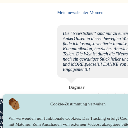
Mein newslichter Moment
wslichter-Gemeinschaft, ich
Die "Newslichter" sind mir zu einem
eit fast zehn Jahren und bin
AnkerOasen in diesen bewegten Wa
nderbaren Beiträge ihr aus
finde ich lösungsorientierte Impuls
n gut zu meiner
Kommunikation, herzliches Anerken
r immer wieder Freude und
Teilen. Die Welt ist durch die "Ne
ichter, die berührenden
nach ein gewaltiges Stück heller u
e der Zeit habe ich mir
und MORE,please!!!! DANKE von H
g schöner Texte
Engagement!!!
e, der mich besonders tief
tweite Botschaftensammlung
zu Tränen gerührt. Die
Dagmar
ler Lichtpunkt in dieser
hte euch von Herzen dafür
a aus der Nähe von Hamburg
Newslichter
Rechtliches
Cookie-Zustimmung verwalten
www.newslichter.de
Impressum
Bettina Sahling
Datenschutzer
Wir verwenden nur funktionale Cookies. Das Tracking erfolgt Cook
Am Gieberg 2
Cookie-Richtli
mit Matomo. Zum Anschauen von externen Videos, akzeptiere bitt
29490 Neu Darchau/Glienitz