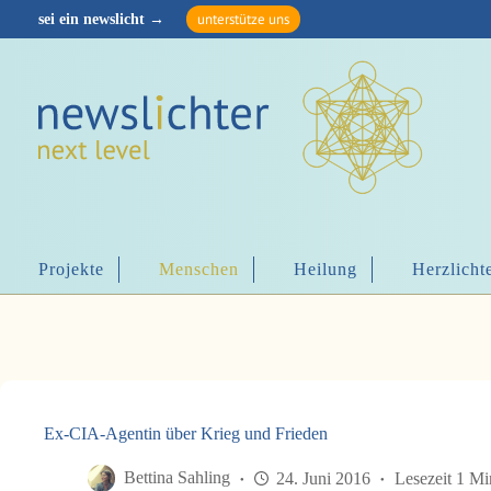
Z
unterstütze uns
Z
u
u
m
m
I
I
n
n
h
h
a
a
l
l
t
t
s
s
p
p
r
r
i
i
n
Projekte
Menschen
Heilung
Herzlicht
n
g
g
e
e
n
n
Ex-CIA-Agentin über Krieg und Frieden
Bettina Sahling
24. Juni 2016
Lesezeit 1 M