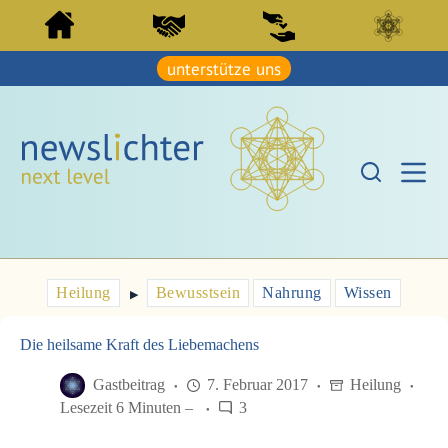
Z
Z
u
u
m
m
I
unterstütze uns
I
n
n
h
h
a
a
l
l
t
t
s
s
p
p
r
r
i
i
n
n
g
g
e
e
Heilung
Bewusstsein
Nahrung
Wissen
n
▶︎
n
Die heilsame Kraft des Liebemachens
Gastbeitrag
7. Februar 2017
Heilung
Lesezeit 6 Minuten –
3