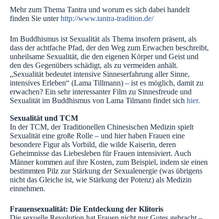
Mehr zum Thema Tantra und worum es sich dabei handelt
finden Sie unter
http://www.tantra-tradition.de/
Im Buddhismus ist Sexualität als Thema insofern präsent, als
dass der achtfache Pfad, der den Weg zum Erwachen beschreibt,
unheilsame Sexualität, die den eigenen Körper und Geist und
den des Gegenübers schädigt, als zu vermeiden anhält.
„Sexualität bedeutet intensive Sinneserfahrung aller Sinne,
intensives Erleben“ (Lama Tillmann) – ist es möglich, damit zu
erwachen? Ein sehr interessanter Film zu Sinnesfreude und
Sexualität im Buddhismus von Lama Tilmann findet sich
hier.
Sexualität und TCM
In der TCM, der Traditionellen Chinesischen Medizin spielt
Sexualität eine große Rolle – und hier haben Frauen eine
besondere Figur als Vorbild, die wilde Kaiserin, deren
Geheimnisse das Liebesleben für Frauen intensiviert. Auch
Männer kommen auf ihre Kosten, zum Beispiel, indem sie einen
bestimmten Pilz zur Stärkung der Sexualenergie (was übrigens
nicht das Gleiche ist, wie Stärkung der Potenz) als Medizin
einnehmen.
Frauensexualität: Die Entdeckung der Klitoris
Die sexuelle Revolution hat Frauen nicht nur Gutes gebracht –