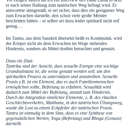
er nach seiner Haltung zum tantrischen Weg befragt wird. Er
antwortete sinngemäß, er sei sicher, dass dies ein geeigneter Weg
zum Erwachen darstelle, den schon viele große Meister
beschritten hätten – er selber sei dazu leider spirituell nicht reif
genug…
Im Tantra, aus dem Sanskrit übersetzt heißt es Kontinuität, wird
der Körper nicht als dem Erwachen im Wege stehendes
Hindernis, sondern als Mittel dorthin betrachtet und genutzt.
Dazu ein Zitat:
Tantrika sind der Ansicht, dass sexuelle Energie eine wichtige
Grundsubstanz ist, die weise genutzt werden soll, um den
spirituellen Prozess zu unterstützen und anzutreiben. Sexuelle
Praxis z.B. ist ein Element, das es auch Familienmenschen
ermöglichen sollte, Befreiung zu erfahren. Sexualität wird
dadurch zum Mittel der Befreiung, anstatt zum Hindernis.
Durch die Integration sinnlicher Elemente, z. B. des rituellen
Geschlechtsverkehrs, Maithuna, in den tantrischen Übungsweg,
wurde die Lust zu einem Eckpfeiler der tantrischen Praxis.
Tantra ist einmalig in dem Sinn, dass es eine Synthese von
gegensätzlichen Werten, Yoga (Befreiung) und Bhoga (Genuss)
darstellt.