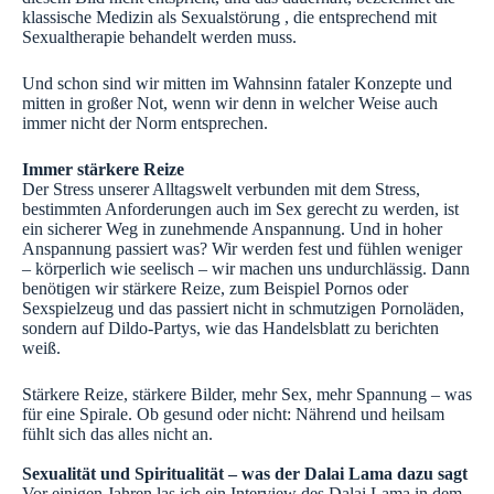
klassische Medizin als Sexualstörung , die entsprechend mit
Sexualtherapie behandelt werden muss.
Und schon sind wir mitten im Wahnsinn fataler Konzepte und
mitten in großer Not, wenn wir denn in welcher Weise auch
immer nicht der Norm entsprechen.
Immer stärkere Reize
Der Stress unserer Alltagswelt verbunden mit dem Stress,
bestimmten Anforderungen auch im Sex gerecht zu werden, ist
ein sicherer Weg in zunehmende Anspannung. Und in hoher
Anspannung passiert was? Wir werden fest und fühlen weniger
– körperlich wie seelisch – wir machen uns undurchlässig. Dann
benötigen wir stärkere Reize, zum Beispiel Pornos oder
Sexspielzeug und das passiert nicht in schmutzigen Pornoläden,
sondern auf Dildo-Partys, wie das Handelsblatt zu berichten
weiß.
Stärkere Reize, stärkere Bilder, mehr Sex, mehr Spannung – was
für eine Spirale. Ob gesund oder nicht: Nährend und heilsam
fühlt sich das alles nicht an.
Sexualität und Spiritualität – was der Dalai Lama dazu sagt
Vor einigen Jahren las ich ein Interview des Dalai Lama in dem