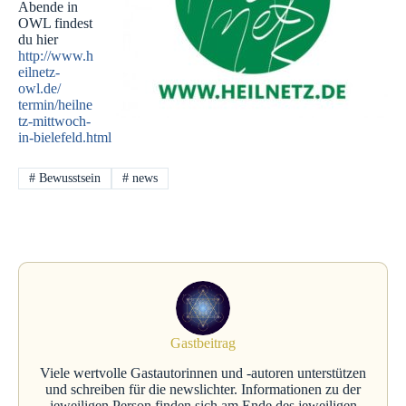
Abende in
OWL findest
du hier
http://www.h
eilnetz-
owl.de/
termin/heilne
tz-mittwoch-
in-
bielefeld.html
#
Bewusstsein
#
news
Gastbeitrag
Viele wertvolle Gastautorinnen und -autoren unterstützen
und schreiben für die newslichter. Informationen zu der
jeweiligen Person finden sich am Ende des jeweiligen