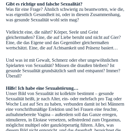
Gibt es richtige und falsche Sexualität?
Was für eine Frage? Ähnlich schwierig zu beantworten, wie die,
was eigentlich Gesundheit ist, oder in diesem Zusammenhang,
was gesunde Sexualität wohl sein mag?
Vielleicht eine, die nährt? Körper, Seele und Geist
gleichermaßen? Eine, die auf Liebe beruht und nicht auf Gier?
Eine, die das Eigene und das Gegenüber gleichermaßen
wertschätzt. Eine, die auf Achtsamkeit und Präsenz basiert…
Und was ist mit Gewalt, Schmerz oder eher ungewöhnlichen
Spielarten von Sexualität? Müssen die draußen bleiben? Ist
gesunde Sexualität grundsätzlich sanft und entspannt? Immer?
Überall?
Hilfe! Ich habe eine Sexualstörung…
Unser Bild von Sexualität ist kollektiv bestimmt – gesunde
Sexualität heißt, je nach Alter, ein- oder mehrfach pro Tag oder
Woche Lust auf Sex zu haben, verbunden damit ist bei Männern
eine vorschriftsmäßige Erektion und bei Frauen eine feuchte,
aufnahmebereite Vagina – außerdem soll das Ganze erregen,
stimulieren, in Ekstase versetzen, selbstredend zum Orgasmus,
möglichst multipel oder ganzkörperartig führen. Alles, was
diesem Bild nicht entspricht, und das dauerhaft, bezeichnet die