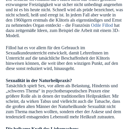
erzwungene Freizügigkeit war sicher nicht unbedingt angenehm
und ist es bis heute nicht. Schnell wird als prüde bezeichnet, was
nicht schnell, heiß und erregt ist. In jedem Fall aber wurde in
den 1960igern erstmals die Klitoris als eigenständiges und Ernst
zu nehmendes Organ entdeckt – die Französin
Odile Fillod
hat
dazu zeitgemäße Ideen, zum Beispiel die Arbeit mit einem 3D-
Modell.
Fillod hat es vor allem für den Gebrauch im
Sexualkundeunterricht entwickelt, damit LehrerInnen im
Unterricht auf die tatsächliche Beschaffenheit der Klitoris
hinweisen können, die weit über den winzigen Punkt, auf den
diese sonst reduziert wird, hinausgeht.
Sexualität in der Naturheilpraxis?
Tatsächlich spielt Sex, vor allem als Belastung, Hindernis und
„schweres Thema“ in psychotherapeutischen Praxen eine
größere Rolle als in denen der traditionellen Heilpraktiker. Mir
scheint, da wirken Tabus und vielleicht auch die Tatsache, dass
die großen alten Männer der Naturheilkunde Sexualität nicht
zum Thema machen wollten, sondern eher der Askese und dem
tendenziell entsagenden Lebensstil mehr Heilkraft zutrauten.
Die heilsame Kraft des Liebemachens