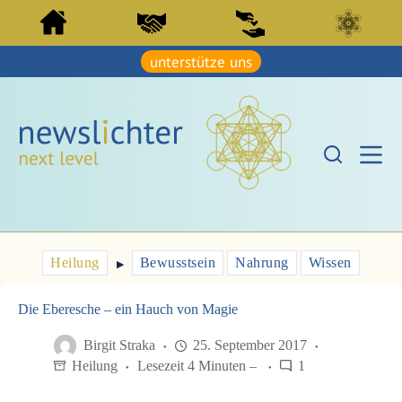
Z
Z
u
u
m
m
I
unterstütze uns
I
n
n
h
h
a
a
l
l
t
t
s
s
p
p
r
r
i
i
n
n
g
g
e
e
Heilung
Bewusstsein
Nahrung
Wissen
n
▶︎
n
Die Eberesche – ein Hauch von Magie
Birgit Straka
25. September 2017
Heilung
Lesezeit 4 Minuten –
1