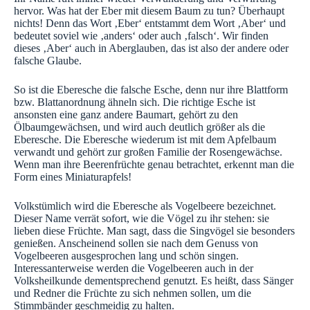
hervor. Was hat der Eber mit diesem Baum zu tun? Überhaupt
nichts! Denn das Wort ‚Eber‘ entstammt dem Wort ‚Aber‘ und
bedeutet soviel wie ‚anders‘ oder auch ‚falsch‘. Wir finden
dieses ‚Aber‘ auch in Aberglauben, das ist also der andere oder
falsche Glaube.
So ist die Eberesche die falsche Esche, denn nur ihre Blattform
bzw. Blattanordnung ähneln sich. Die richtige Esche ist
ansonsten eine ganz andere Baumart, gehört zu den
Ölbaumgewächsen, und wird auch deutlich größer als die
Eberesche. Die Eberesche wiederum ist mit dem Apfelbaum
verwandt und gehört zur großen Familie der Rosengewächse.
Wenn man ihre Beerenfrüchte genau betrachtet, erkennt man die
Form eines Miniaturapfels!
Volkstümlich wird die Eberesche als Vogelbeere bezeichnet.
Dieser Name verrät sofort, wie die Vögel zu ihr stehen: sie
lieben diese Früchte. Man sagt, dass die Singvögel sie besonders
genießen. Anscheinend sollen sie nach dem Genuss von
Vogelbeeren ausgesprochen lang und schön singen.
Interessanterweise werden die Vogelbeeren auch in der
Volksheilkunde dementsprechend genutzt. Es heißt, dass Sänger
und Redner die Früchte zu sich nehmen sollen, um die
Stimmbänder geschmeidig zu halten.