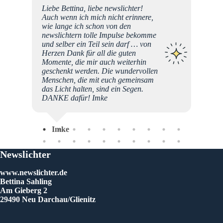
schen,
Liebe Bettina, liebe newslichter!
eite
Auch wenn ich mich nicht erinnere,
em
wie lange ich schon von den
ng"
newslichtern tolle Impulse bekomme
ege
und selber ein Teil sein darf … von
. Merci
Herzen Dank für all die guten
liche
Momente, die mir auch weiterhin
geschenkt werden. Die wundervollen
Menschen, die mit euch gemeinsam
das Licht halten, sind ein Segen.
DANKE dafür! Imke
Imke
Newslichter
An
www.newslichter.de
Bettina Sahling
Am Gieberg 2
29490 Neu Darchau/Glienitz