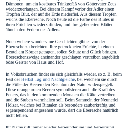
Dämonen, um ein kostbares Trinkgefäß von Göttervater Zeus
wiederzuerlangen. Bei diesem Kampf verlor der Adler einen
Tropfen Blut, der auf die Erde niederfiel. Aus diesem Tropfen
wuchs die Eberesche. Noch heute ist die Farbe des Blutes in
ihren Früchten wiederzufinden, und ihre gefiederten Blätter
ähneln den Federn des Adlers.
Noch weitere wundersame Geschichten gibt es von der
Eberesche zu berichten. Ihre getrockneten Früchte, in einem
Beutel am Körper getragen, sollen Schutz und Glück bringen.
Ebereschenzweige aneinander geschlagen vertreiben angeblich
böse Geister von Haus und Hof.
In Volksbräuchen findet sie sich gleichfalls wieder, so z. B. beim
Fest der
Herbst-Tag-und-Nachtgleiche
, bei welchem sie durch
die Fülle der Beeren den Reichtum der Natur widerspiegelt.
Diese orangenroten Beeren symbolisieren auch die Kraft des
Feuers, das in den kommenden Monaten die Kälte vertreiben
und die Stuben warmhalten soll. Beim Sammeln der Neunerlei
Hölzer, welches bei Ritualen als besonders zauberkräftig und
segenspendend angesehen wurde, darf die Eberesche natürlich
nicht fehlen.
Ihr Name ruft immer wieder Verwunderung und Verwirrung