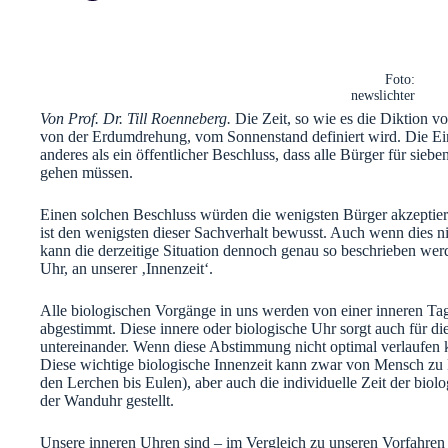
Foto:
newslichter
Von Prof. Dr. Till Roenneberg.
Die Zeit, so wie es die Diktion vor
von der Erdumdrehung, vom Sonnenstand definiert wird. Die Ein
anderes als ein öffentlicher Beschluss, dass alle Bürger für sie
gehen müssen.
Einen solchen Beschluss würden die wenigsten Bürger akzeptier
ist den wenigsten dieser Sachverhalt bewusst. Auch wenn dies ni
kann die derzeitige Situation dennoch genau so beschrieben werd
Uhr, an unserer ‚Innenzeit‘.
Alle biologischen Vorgänge in uns werden von einer inneren T
abgestimmt. Diese innere oder biologische Uhr sorgt auch für d
untereinander. Wenn diese Abstimmung nicht optimal verlaufen k
Diese wichtige biologische Innenzeit kann zwar von Mensch zu M
den Lerchen bis Eulen), aber auch die individuelle Zeit der bio
der Wanduhr gestellt.
Unsere inneren Uhren sind – im Vergleich zu unseren Vorfahren – 