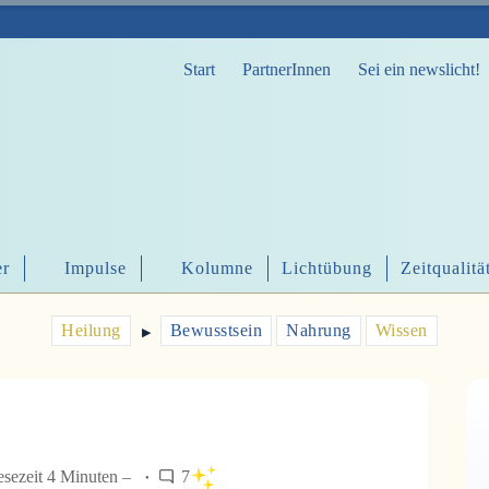
Start
PartnerInnen
Sei ein newslicht!
er
Impulse
Kolumne
Lichtübung
Zeitqualitä
Heilung
Bewusstsein
Nahrung
Wissen
▶︎
esezeit 4 Minuten –
7