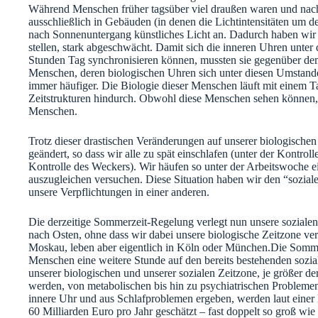
Während Menschen früher tagsüber viel draußen waren und nach
ausschließlich in Gebäuden (in denen die Lichtintensitäten um d
nach Sonnenuntergang künstliches Licht an. Dadurch haben wir d
stellen, stark abgeschwächt. Damit sich die inneren Uhren unte
Stunden Tag synchronisieren können, mussten sie gegenüber d
Menschen, deren biologischen Uhren sich unter diesen Umstand
immer häufiger. Die Biologie dieser Menschen läuft mit einem
Zeitstrukturen hindurch. Obwohl diese Menschen sehen können, ve
Menschen.
Trotz dieser drastischen Veränderungen auf unserer biologischen
geändert, so dass wir alle zu spät einschlafen (unter der Kontro
Kontrolle des Weckers). Wir häufen so unter der Arbeitswoche 
auszugleichen versuchen. Diese Situation haben wir den “sozialen
unsere Verpflichtungen in einer anderen.
Die derzeitige Sommerzeit-Regelung verlegt nun unsere sozialen
nach Osten, ohne dass wir dabei unsere biologische Zeitzone ve
Moskau, leben aber eigentlich in Köln oder München.Die Sommerz
Menschen eine weitere Stunde auf den bereits bestehenden sozial
unserer biologischen und unserer sozialen Zeitzone, je größer de
werden, von metabolischen bis hin zu psychiatrischen Problemen
innere Uhr und aus Schlafproblemen ergeben, werden laut einer ku
60 Milliarden Euro pro Jahr geschätzt – fast doppelt so groß wie 