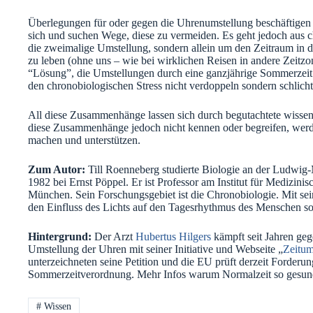
Überlegungen für oder gegen die Uhrenumstellung beschäftigen 
sich und suchen Wege, diese zu vermeiden. Es geht jedoch aus c
die zweimalige Umstellung, sondern allein um den Zeitraum in
zu leben (ohne uns – wie bei wirklichen Reisen in andere Zeitzon
“Lösung”, die Umstellungen durch eine ganzjährige Sommerzeit
den chronobiologischen Stress nicht verdoppeln sondern schlicht
All diese Zusammenhänge lassen sich durch begutachtete wissens
diese Zusammenhänge jedoch nicht kennen oder begreifen, werde
machen und unterstützen.
Zum Autor:
Till Roenneberg studierte Biologie an der Ludwig
1982 bei Ernst Pöppel. Er ist Professor am Institut für Medizin
München. Sein Forschungsgebiet ist die Chronobiologie. Mit sei
den Einfluss des Lichts auf den Tagesrhythmus des Menschen s
Hintergrund:
Der Arzt
Hubertus Hilgers
kämpft seit Jahren geg
Umstellung der Uhren mit seiner Initiative und Webseite „
Zeitum
unterzeichneten seine Petition und die EU prüft derzeit Forderu
Sommerzeitverordnung. Mehr Infos warum Normalzeit so gesu
#
Wissen