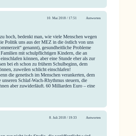
10. Mai 2018 / 17:51
Antworten
t zu hoch, bedenkt man, wie viele Menschen wegen
e Politik uns aus der MEZ in die östlich von uns
ommerzeit“ genannt), gesundheitliche Probleme
Familien mit schulpflichtigen Kindern, die an
inschlafen können, aber eine Stunde eher als zur
ssen bei eh schon zu frühem Schulbeginn, dem
nnen, zuweilen schlicht einschlafen!
denn die genetisch im Menschen verankerten, dem
e unseren Schlaf-Wach-Rhythmus steuern, die
hnen aber zuwiderläuft. 60 Milliarden Euro – eine
8. Juli 2018 / 19:33
Antworten