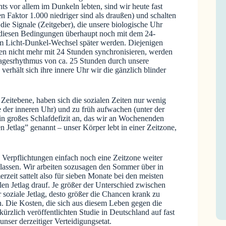
ts vor allem im Dunkeln lebten, sind wir heute fast
en Faktor 1.000 niedriger sind als draußen) und schalten
ie Signale (Zeitgeber), die unsere biologische Uhr
r diesen Bedingungen überhaupt noch mit dem 24-
em Licht-Dunkel-Wechsel später werden. Diejenigen
en nicht mehr mit 24 Stunden synchronisieren, werden
 Tagesrhythmus von ca. 25 Stunden durch unsere
rhält sich ihre innere Uhr wir die gänzlich blinder
 Zeitebene, haben sich die sozialen Zeiten nur wenig
lle der inneren Uhr) und zu früh aufwachen (unter der
ein großes Schlafdefizit an, das wir an Wochenenden
 Jetlag” genannt – unser Körper lebt in einer Zeitzone,
 Verpflichtungen einfach noch eine Zeitzone weiter
rlassen. Wir arbeiten sozusagen den Sommer über in
eit sattelt also für sieben Monate bei den meisten
en Jetlag drauf. Je größer der Unterschied zwischen
r soziale Jetlag, desto größer die Chancen krank zu
. Die Kosten, die sich aus diesem Leben gegen die
̈rzlich veröffentlichten Studie in Deutschland auf fast
unser derzeitiger Verteidigungsetat.