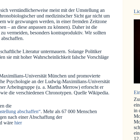
sich verständlicherweise meist mit der Umstellung an
Lic
hronobiologischer und medizinischer Sicht gar nicht um
 dem wir gezwungen werden, in einer fremden Zeitzone
en – an diese anpassen zu können). Daher ist die
 zu vermeiden, besonders kontraproduktiv. Wir sollten
 abschaffen.
chaftliche Literatur untermauern. Solange Politiker
n sie mit hoher Wahrscheinlichkeit falsche Vorschläge
-Maximilians-Universität München und promovierte
ische Psychologie an der Ludwig-Maximilians-Universität
ner Arbeitsgruppe (u. a. Martha Merrow) erforscht er
Ein
owie die verschiedenen Chronotypen. Quelle Wikipedia.
Zu
ein
en die
in
stellung abschaffen“
. Mehr als 67 000 Menschen
Mo
ngen nach einer Abschaffung der
Mo
nd wäre
hier
sch
ein
12