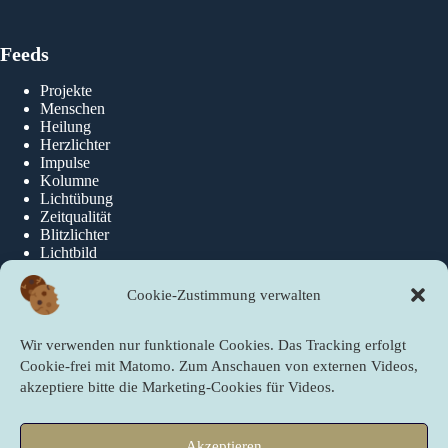
Feeds
Projekte
Menschen
Heilung
Herzlichter
Impulse
Kolumne
Lichtübung
Zeitqualität
Blitzlichter
Lichtbild
Cookie-Zustimmung verwalten
Über die newslichter
Wir verwenden nur funktionale Cookies. Das Tracking erfolgt
Über Uns
Cookie-frei mit Matomo. Zum Anschauen von externen Videos,
akzeptiere bitte die Marketing-Cookies für Videos.
Quicklinks
Akzeptieren