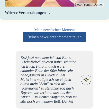
Foto: Yogini Domer
Weitere Veranstaltungen
Mein newslichter Moment
Deinen newslichter Moment teilen
 eins
Erst jetzt,nachdem ich von Paros
ale 🤗
"HeimReise" gelesen habe ,schreibe
ich Euch. Paro und ich waren
einander Ende der 90erJahre sehr
nahe,damals in Bielefeld. Als
Malerin ermutigte ich sie einfach
durch mein "Sein",zu sich als
"Künstlerin" zu stehn.Sie zog nach
Bayern ,wir verloren uns aus den
Augen. Ein kleiner Stoffengel von ihr
Su
sitzt noch an meinem Bett. Danke!