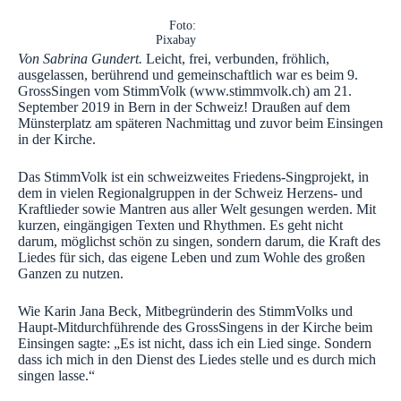
Foto:
Pixabay
Von Sabrina Gundert.
Leicht, frei, verbunden, fröhlich,
ausgelassen, berührend und gemeinschaftlich war es beim 9.
GrossSingen vom StimmVolk (www.stimmvolk.ch) am 21.
September 2019 in Bern in der Schweiz!
Draußen auf dem
Münsterplatz am späteren Nachmittag und zuvor beim Einsingen
in der Kirche.
Das StimmVolk ist ein schweizweites Friedens-Singprojekt, in
dem in vielen Regionalgruppen in der Schweiz Herzens- und
Kraftlieder sowie Mantren aus aller Welt gesungen werden. Mit
kurzen, eingängigen Texten und Rhythmen. Es geht nicht
darum, möglichst schön zu singen, sondern darum, die Kraft des
Liedes für sich, das eigene Leben und zum Wohle des großen
Ganzen zu nutzen.
Wie Karin Jana Beck, Mitbegründerin des StimmVolks und
Haupt-Mitdurchführende des GrossSingens in der Kirche beim
Einsingen sagte: „Es ist nicht, dass ich ein Lied singe. Sondern
dass ich mich in den Dienst des Liedes stelle und es durch mich
singen lasse.“