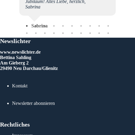
z oft
Jubiläum! Alles Liebe, herzlich,
Sabrina
lässt
ch
te
Sabrina
Newslichter
www.newslichter.de
Bettina Sahling
Am Gieberg 2
Gab
29490 Neu Darchau/Glienitz
Kontakt
Newsletter abonnieren
Rechtliches