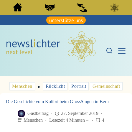
Z
Z
u
u
m
m
I
unterstütze uns
I
n
n
h
h
a
a
l
l
t
t
s
s
p
p
r
r
i
i
n
n
g
g
e
e
Menschen
Rücklicht
Portrait
Gemeinschaft
n
▶︎
n
Die Geschichte vom Kolibri beim GrossSingen in Bern
Gastbeitrag
27. September 2019
Menschen
Lesezeit 4 Minuten –
4