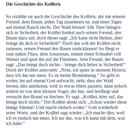
Die Geschichte des Kolibris
So erzählte sie auch die Geschichte des Kolibris, der mit seinem
Freund, dem Baum, jeden Tag zusammen ist, und eines Tages
auf einmal Rauch riecht. Der Wald brennt! Alle Tiere bringen
sich in Sicherheit, der Kolibri fordert auch seinen Freund, den
Baum dazu auf, doch dieser sagt: „Ich kann nicht fliehen, aber
bringe du dich in Sicherheit!“ Doch das will der Kolibri nicht
zulassen, seinen Freund den Baum zurücklassen! So fliegt er
zum nahen Fluss, dem Amazonas, nimmt einen Schnabel voll
Wasser und speit ihn auf die Flammen. Sein Freund, der Baum
sagt: „Das bringt doch nichts – bringe dich lieber in Sicherheit!“
Doch der Kolibri antwortet: „Nein, ich spüre in meinem Herzen,
dass ich das tun muss. Es ist meine Bestimmung.“ So geht es
weiter, bis auf einmal Gott aufwacht, sieht, dass der Wald
brennt, dies anerkennt, weil so etwas öfters passiert, dann jedoch
irritiert ist von dem kleinen Vogel, der hin- und herfliegt und
versucht den Brand zu löschen. Er sagt: „Kolibri, höre auf, das
bringt doch nichts.“ Der Kolibri denkt sich: „Schon wieder diese
lästige Stimme! Und macht einfach weiter.“ Gott wiederholt
seine Worte, und der Kolibri sagt wieder: „Ich mache dies, weil
ich es einfach tun muss. Ich tue das, was ich kann mit dem, was
ich habe.“