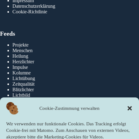
Impressum
Datenschutzerklärung
Cookie-Richtlinie
Feeds
Projekte
Menschen
Heilung
Herzlichter
Impulse
Kolumne
Lichtübung
Zeitqualität
Blitzlichter
Lichtbild
Cookie-Zustimmung verwalten
Über die newslichter
Wir verwenden nur funktionale Cookies. Das Tracking erfolgt
Über Uns
Cookie-frei mit Matomo. Zum Anschauen von externen Videos,
akzeptiere bitte die Marketing-Cookies für Videos.