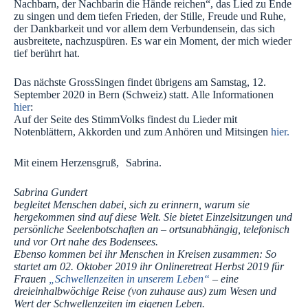
Nachbarn, der Nachbarin die Hände reichen“, das Lied zu Ende
zu singen und dem tiefen Frieden, der Stille, Freude und Ruhe,
der Dankbarkeit und vor allem dem Verbundensein, das sich
ausbreitete, nachzuspüren. Es war ein Moment, der mich wieder
tief berührt hat.
Das nächste GrossSingen findet übrigens am Samstag, 12.
September 2020 in Bern (Schweiz) statt. Alle Informationen
hier
:
Auf der Seite des StimmVolks findest du Lieder mit
Notenblättern, Akkorden und zum Anhören und Mitsingen
hier.
Mit einem Herzensgruß, Sabrina.
Sabrina Gundert
begleitet Menschen dabei, sich zu erinnern, warum sie
hergekommen sind auf diese Welt. Sie bietet Einzelsitzungen und
persönliche Seelenbotschaften an – ortsunabhängig, telefonisch
und vor Ort nahe des Bodensees.
Ebenso kommen bei ihr Menschen in Kreisen zusammen: So
startet am 02. Oktober 2019 ihr Onlineretreat Herbst 2019 für
Frauen
„Schwellenzeiten in unserem Leben“
– eine
dreieinhalbwöchige Reise (von zuhause aus) zum Wesen und
Wert der Schwellenzeiten im eigenen Leben.