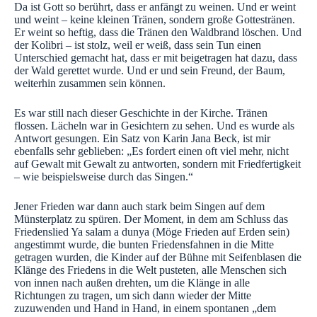
Da ist Gott so berührt, dass er anfängt zu weinen. Und er weint
und weint – keine kleinen Tränen, sondern große Gottestränen.
Er weint so heftig, dass die Tränen den Waldbrand löschen. Und
der Kolibri – ist stolz, weil er weiß, dass sein Tun einen
Unterschied gemacht hat, dass er mit beigetragen hat dazu, dass
der Wald gerettet wurde. Und er und sein Freund, der Baum,
weiterhin zusammen sein können.
Es war still nach dieser Geschichte in der Kirche. Tränen
flossen. Lächeln war in Gesichtern zu sehen. Und es wurde als
Antwort gesungen. Ein Satz von Karin Jana Beck, ist mir
ebenfalls sehr geblieben: „Es fordert einen oft viel mehr, nicht
auf Gewalt mit Gewalt zu antworten, sondern mit Friedfertigkeit
– wie beispielsweise durch das Singen.“
Jener Frieden war dann auch stark beim Singen auf dem
Münsterplatz zu spüren. Der Moment, in dem am Schluss das
Friedenslied Ya salam a dunya (Möge Frieden auf Erden sein)
angestimmt wurde, die bunten Friedensfahnen in die Mitte
getragen wurden, die Kinder auf der Bühne mit Seifenblasen die
Klänge des Friedens in die Welt pusteten, alle Menschen sich
von innen nach außen drehten, um die Klänge in alle
Richtungen zu tragen, um sich dann wieder der Mitte
zuzuwenden und Hand in Hand, in einem spontanen „dem