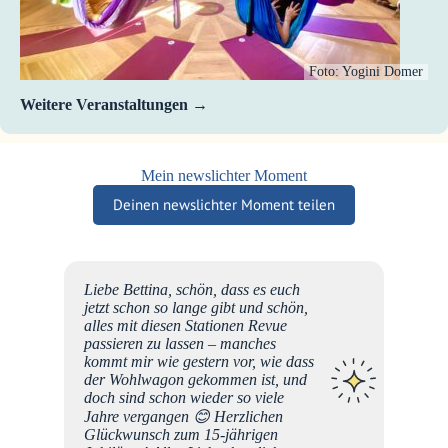
Foto: Yogini Domer
Weitere Veranstaltungen
Mein newslichter Moment
Deinen newslichter Moment teilen
id der
Liebe Bettina, schön, dass es euch
h bin
jetzt schon so lange gibt und schön,
Euer
alles mit diesen Stationen Revue
e ein
passieren zu lassen – manches
h
kommt mir wie gestern vor, wie dass
Gefühl
der Wohlwagon gekommen ist, und
amkeit
doch sind schon wieder so viele
tanz -
Jahre vergangen 😊 Herzlichen
arf sein
Glückwunsch zum 15-jährigen