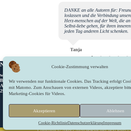
ätherbstes hockend, umgeben
DANKE an alle Autoren für: Freund
erweitern die täglichen
loslassen und die Verbindung unse
uversicht, Freude, Vertrauen
Herz-menschen auf der Welt, die an
gelingt in diesen Zeiten.....
Selbst-liebe gehen, für ihren inner
erndes Geschenk der
jeden Tag anderen Licht schenken.
"All-e". Maria
Tanja
Newslichter
Rechtliches
Cookie-Zustimmung verwalten
www.newslichter.de
Impressum
Bettina Sahling
Datenschutzer
Wir verwenden nur funktionale Cookies. Das Tracking erfolgt Cook
Am Gieberg 2
Cookie-Richtli
mit Matomo. Zum Anschauen von externen Videos, akzeptiere bitt
29490 Neu Darchau/Glienitz
Marketing-Cookies für Videos.
Kontakt
Akzeptieren
Ablehnen
Cookie-Richtlinie
Datenschutzerklärung
Impressum
Newsletter abonnieren
Copyright © 2009 - 2026 newslichter next level –