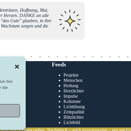
entränen, Hoffnung, Mut,
"Wir sit
rer Herzen. DANKE an alle
sinken.
 "das Gute" glauben, in ihre
gibt es
en Wachstum sorgen und die
nachfor
glauben
Christina Zuraw
Feeds
Projekte
klärung
Menschen
ie-frei
nie
Heilung
e die
Herzlichter
Impulse
Kolumne
Lichtübung
Zeitqualität
Blitzlichter
Lichtbild
 Gute Nachrichten online. Nachdruck – auch auszugsweise – nur mit G