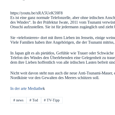
https://youtu.be/xRA5UeK59F8
Es ist eine ganz normale Telefonzelle, aber ohne irdischen Ansc
des Windes“. In der Präfektur Iwate, 2011 vom Tsunami verwüstet,
Otsuchi aufzustellen.
Sie ist für jedermann zugänglich und zieht
Sie «telefonieren» dort mit ihren Lieben im Jenseits, einige wei
Viele Familien haben ihre Angehörigen, die der Tsunami mitriss
In Japan gilt es als pietätlos, Gefühle wie Trauer oder Schwäche 
Telefon des Windes den Überlebenden eine Gelegenheit zu trauern
dem ihre Lieben hoffentlich von alle irdischen Lasten befreit sind
Nicht weit davon steht nun auch die neue Anti-Tsunami-Mauer, ei
Nordküste vor den Gewalten des Meeres schützen soll.
In der arte Mediathe
k
#
news
#
Tod
#
TV-Tipp