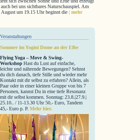
iebt sich zwischen Sonne und Erde und erzeugt
 auch bei uns sichtbares Naturschauspiel. Am
. August um 19.15 Uhr beginnt die
| mehr
Veranstaltungen
Sommer im Yogini Dome an der Elbe
Flying Yoga – Move & Swing-
Workshop
Hast du Lust auf einfache,
leichte und nährende Bewegungen? Sehnst
du dich danach, tiefe Stille und wieder mehr
Kontakt mit dir selbst zu erfahren? Allein, als
Paar oder in einer kleinen Gruppe von bis 7
Personen, kannst Du in eine tiefe Resonanz
mit dir selbst kommen. Sonntag: 23.8.|27.9.|
25.10.. / 11-13.30 Uhr 50,- Euro, Tandem
45,- Euro p. P.
Mehr hier.