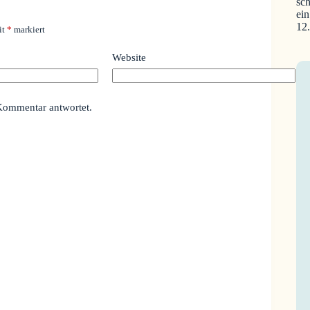
sch
ein
12
it
*
markiert
Website
Kommentar antwortet.