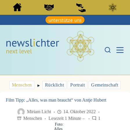
Z
Z
u
u
m
m
I
unterstütze uns
I
n
n
h
h
a
a
l
l
t
t
s
s
p
p
r
r
i
i
n
n
g
g
e
e
Menschen
Rücklicht
Portrait
Gemeinschaft
n
▶︎
n
Film Tipp: „Alles, was man braucht“ von Antje Hubert
Miriam Licht
14. Oktober 2022
Menschen
Lesezeit 1 Minute –
1
Foto:
Alles,