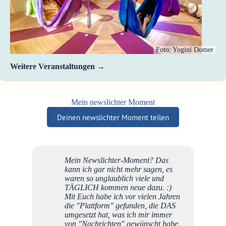
Foto: Yogini Domer
Weitere Veranstaltungen
Mein newslichter Moment
Deinen newslichter Moment teilen
Mein Newslichter-Moment? Das
Einer 
kann ich gar nicht mehr sagen, es
war je
waren so unglaublich viele und
ersten 
TÄGLICH kommen neue dazu. :)
Eine ja
Mit Euch habe ich vor vielen Jahren
Den gu
die "Plattform" gefunden, die DAS
gehalt
umgesetzt hat, was ich mir immer
ich mi
von "Nachrichten" gewünscht habe.
uralte