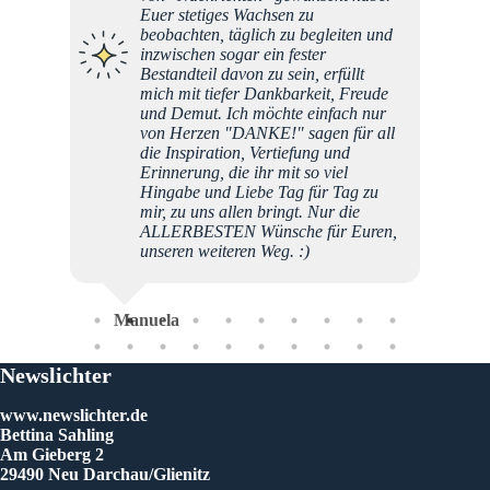
Euer stetiges Wachsen zu
wagen.
beobachten, täglich zu begleiten und
mitwirk
inzwischen sogar ein fester
ein wu
Bestandteil davon zu sein, erfüllt
mich mit tiefer Dankbarkeit, Freude
und Demut. Ich möchte einfach nur
Mi
von Herzen "DANKE!" sagen für all
die Inspiration, Vertiefung und
Erinnerung, die ihr mit so viel
Hingabe und Liebe Tag für Tag zu
mir, zu uns allen bringt. Nur die
ALLERBESTEN Wünsche für Euren,
unseren weiteren Weg. :)
Manuela
Newslichter
www.newslichter.de
Bettina Sahling
Am Gieberg 2
29490 Neu Darchau/Glienitz