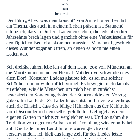
was
man
braucht
Der Film „Alles, was man braucht“ von Antje Hubert berührt
ein Thema, das auch in meinem Leben präsent ist. Staunend
erlebe ich, dass in Dörfern Läden entstehen, die teils über drei
Jahrzehnte brach lagen und gänzlich ohne eine Verkaufsstelle für
den täglichen Bedarf auskommen mussten. Manchmal geschieht
dieses Wunder sogar an Orten, an denen es noch nie einen
Laden gab.
Seit dreißig Jahren lebe ich auf dem Land, zog von München an
die Müritz in meine neuen Heimat. Mit dem Verschwinden des
alten Dorf „Konsum“ Ladens glaubte ich, es sei mit solcher
Schönheit nun unwiderruflich vorbei. Es bewegte mich damals
zu erleben, wie die Menschen um mich herum zunächst
begeistert den Sonderangeboten der Supermärkte den Vorzug
gaben. Im Laufe der Zeit allerdings entstand für viele allerdings
auch die Einsicht, dass das billige Hähnchen aus der Kühltruhe
vom Discounter mit dem selbst gefütterten Geflügel aus dem
eigenen Garten in nichts zu vergleichen war. Und so nahm die
Tradtition von eigenem Anbaus und Tierhaltung wieder an Fahrt
auf. Die Läden über Land für alle waren gleichwohl
verschwunden. Ich hielt das lange Zeit für des Liedes letzte