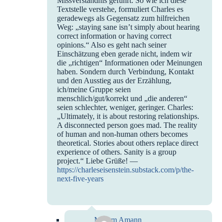
Missverständnis geführt. So wie ich diese
Textstelle verstehe, formuliert Charles es
geradewegs als Gegensatz zum hilfreichen
Weg: „staying sane isn’t simply about hearing
correct information or having correct
opinions.“ Also es geht nach seiner
Einschätzung eben gerade nicht, indem wir
die „richtigen“ Informationen oder Meinungen
haben. Sondern durch Verbindung, Kontakt
und den Ausstieg aus der Erzählung,
ich/meine Gruppe seien
menschlich/gut/korrekt und „die anderen“
seien schlechter, weniger, geringer. Charles:
„Ultimately, it is about restoring relationships.
A disconnected person goes mad. The reality
of human and non-human others becomes
theoretical. Stories about others replace direct
experience of others. Sanity is a group
project.“ Liebe Grüße! —
https://charleseisenstein.substack.com/p/the-
next-five-years
Mirjam Amann