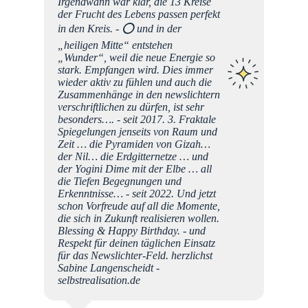
Irgendwann war klar, die 13 Kreise
der Frucht des Lebens passen perfekt
in den Kreis. - ⭕️ und in der
„heiligen Mitte“ entstehen
„Wunder“, weil die neue Energie so
stark. Empfangen wird. Dies immer
wieder aktiv zu fühlen und auch die
Zusammenhänge in den newslichtern
verschriftlichen zu dürfen, ist sehr
besonders…. - seit 2017. 3. Fraktale
Spiegelungen jenseits von Raum und
Zeit … die Pyramiden von Gizah…
der Nil… die Erdgitternetze … und
der Yogini Dime mit der Elbe … all
die Tiefen Begegnungen und
Erkenntnisse… - seit 2022. Und jetzt
schon Vorfreude auf all die Momente,
die sich in Zukunft realisieren wollen.
Blessing & Happy Birthday. - und
Respekt für deinen täglichen Einsatz
für das Newslichter-Feld. herzlichst
Sabine Langenscheidt -
selbstrealisation.de