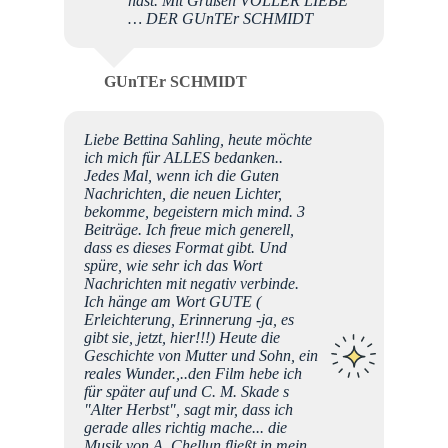
hast. Mit Grüßen VOLLER LIEBE
… DER GUnTEr SCHMIDT
GUnTEr SCHMIDT
Liebe Bettina Sahling, heute möchte
ich mich für ALLES bedanken..
Jedes Mal, wenn ich die Guten
Nachrichten, die neuen Lichter,
bekomme, begeistern mich mind. 3
Beiträge. Ich freue mich generell,
dass es dieses Format gibt. Und
spüre, wie sehr ich das Wort
Nachrichten mit negativ verbinde.
Ich hänge am Wort GUTE (
Erleichterung, Erinnerung -ja, es
gibt sie, jetzt, hier!!!) Heute die
Geschichte von Mutter und Sohn, ein
reales Wunder.,..den Film hebe ich
für später auf und C. M. Skade s
"Alter Herbst", sagt mir, dass ich
gerade alles richtig mache... die
Musik von A. Chellun fließt in mein