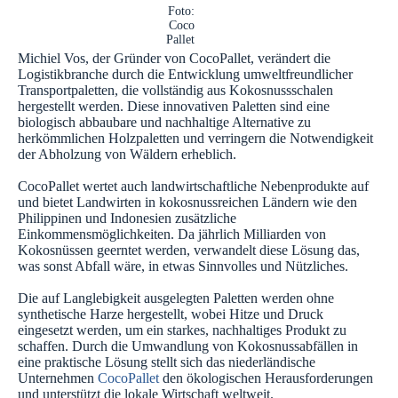
Foto:
Coco
Pallet
Michiel Vos, der Gründer von CocoPallet, verändert die
Logistikbranche durch die Entwicklung umweltfreundlicher
Transportpaletten, die vollständig aus Kokosnussschalen
hergestellt werden. Diese innovativen Paletten sind eine
biologisch abbaubare und nachhaltige Alternative zu
herkömmlichen Holzpaletten und verringern die Notwendigkeit
der Abholzung von Wäldern erheblich.
CocoPallet wertet auch landwirtschaftliche Nebenprodukte auf
und bietet Landwirten in kokosnussreichen Ländern wie den
Philippinen und Indonesien zusätzliche
Einkommensmöglichkeiten. Da jährlich Milliarden von
Kokosnüssen geerntet werden, verwandelt diese Lösung das,
was sonst Abfall wäre, in etwas Sinnvolles und Nützliches.
Die auf Langlebigkeit ausgelegten Paletten werden ohne
synthetische Harze hergestellt, wobei Hitze und Druck
eingesetzt werden, um ein starkes, nachhaltiges Produkt zu
schaffen. Durch die Umwandlung von Kokosnussabfällen in
eine praktische Lösung stellt sich das niederländische
Unternehmen
CocoPallet
den ökologischen Herausforderungen
und unterstützt die lokale Wirtschaft weltweit.