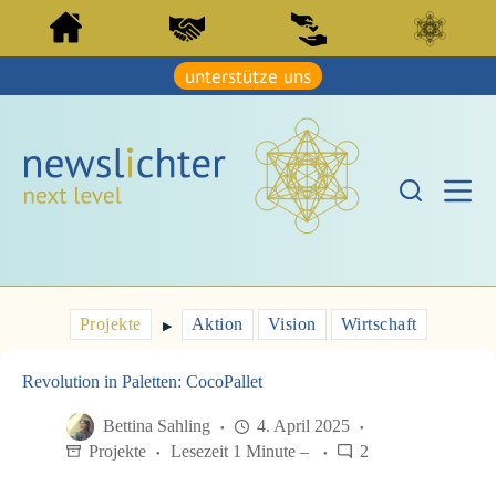
Z
Z
u
u
m
m
I
unterstütze uns
I
n
n
h
h
a
a
l
l
t
t
s
s
p
p
r
r
i
i
n
n
g
g
e
e
Projekte
Aktion
Vision
Wirtschaft
n
▶︎
n
Revolution in Paletten: CocoPallet
Bettina Sahling
4. April 2025
Projekte
Lesezeit 1 Minute –
2