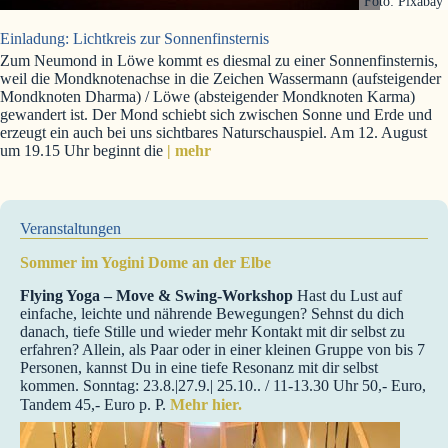
Foto: Pixabay
Einladung: Lichtkreis zur Sonnenfinsternis
Zum Neumond in Löwe kommt es diesmal zu einer Sonnenfinsternis,
weil die Mondknotenachse in die Zeichen Wassermann (aufsteigender
Mondknoten Dharma) / Löwe (absteigender Mondknoten Karma)
gewandert ist. Der Mond schiebt sich zwischen Sonne und Erde und
erzeugt ein auch bei uns sichtbares Naturschauspiel. Am 12. August
um 19.15 Uhr beginnt die
| mehr
Veranstaltungen
Sommer im Yogini Dome an der Elbe
Flying Yoga – Move & Swing-Workshop
Hast du Lust auf
einfache, leichte und nährende Bewegungen? Sehnst du dich
danach, tiefe Stille und wieder mehr Kontakt mit dir selbst zu
erfahren? Allein, als Paar oder in einer kleinen Gruppe von bis 7
Personen, kannst Du in eine tiefe Resonanz mit dir selbst
kommen. Sonntag: 23.8.|27.9.| 25.10.. / 11-13.30 Uhr 50,- Euro,
Tandem 45,- Euro p. P.
Mehr hier.