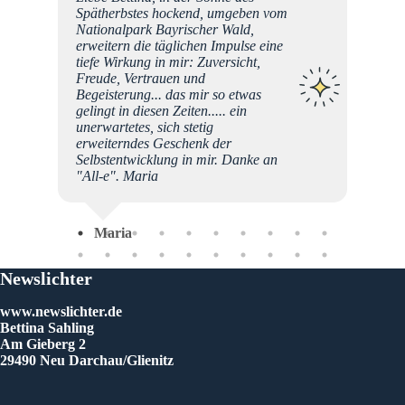
 es zum
Spätherbstes hockend, umgeben vom
lichen.
Nationalpark Bayrischer Wald,
el.
erweitern die täglichen Impulse eine
tiefe Wirkung in mir: Zuversicht,
konnte
Freude, Vertrauen und
sen
Begeisterung... das mir so etwas
wärts
gelingt in diesen Zeiten..... ein
unerwartetes, sich stetig
as für
erweiterndes Geschenk der
Selbstentwicklung in mir. Danke an
"All-e". Maria
Im
Maria
Newslichter
www.newslichter.de
Bettina Sahling
Am Gieberg 2
29490 Neu Darchau/Glienitz